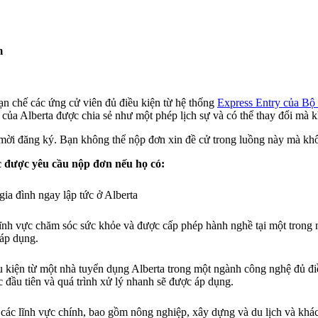
m
ạn chế các ứng cử viên đủ điều kiện từ hệ thống
Express Entry của Bộ 
của Alberta được chia sẻ như một phép lịch sự và có thể thay đổi mà 
ời đăng ký. Bạn không thể nộp đơn xin đề cử trong luồng này mà khô
 được yêu cầu nộp đơn nếu họ có:
ia đình ngay lập tức ở Alberta
g lĩnh vực chăm sóc sức khỏe và được cấp phép hành nghề tại một tron
áp dụng.
ều kiện từ một nhà tuyển dụng Alberta trong một ngành công nghệ đủ 
đầu tiên và quá trình xử lý nhanh sẽ được áp dụng.
 các lĩnh vực chính, bao gồm nông nghiệp, xây dựng và du lịch và khác