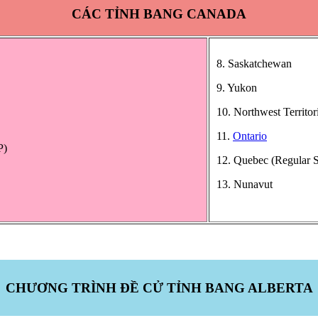
CÁC TỈNH BANG CANADA
8. Saskatchewan
9. Yukon
10. Northwest Territor
11.
Ontario
P)
12. Quebec (Regular 
13. Nunavut
CHƯƠNG TRÌNH ĐỀ CỬ TỈNH BANG ALBERTA