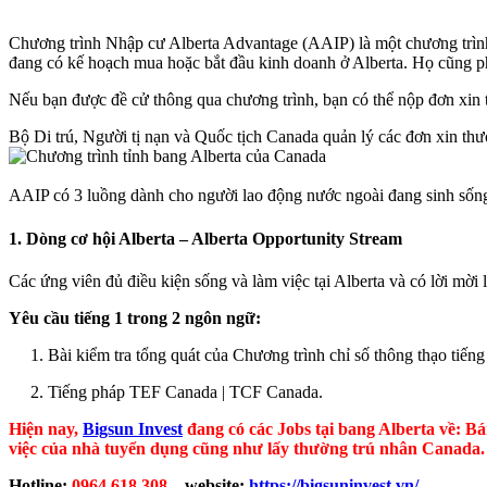
Chương trình Nhập cư Alberta Advantage (AAIP) là một chương trình 
đang có kế hoạch mua hoặc bắt đầu kinh doanh ở Alberta. Họ cũng ph
Nếu bạn được đề cử thông qua chương trình, bạn có thể nộp đơn xin tì
Bộ Di trú, Người tị nạn và Quốc tịch Canada quản lý các đơn xin thư
AAIP có 3 luồng dành cho người lao động nước ngoài đang sinh sống v
1. Dòng cơ hội Alberta – Alberta Opportunity Stream
Các ứng viên đủ điều kiện sống và làm việc tại Alberta và có lời mời
Yêu cầu tiếng 1 trong 2 ngôn ngữ:
1. Bài kiểm tra tổng quát của Chương trình chỉ số thông thạo ti
2. Tiếng pháp TEF Canada | TCF Canada.
Hiện nay,
Bigsun Invest
đang có các Jobs tại bang Alberta về: Bá
việc của nhà tuyển dụng cũng như lấy thường trú nhân Canada.
Hotline:
0964.618.308
– website:
https://bigsuninvest.vn/