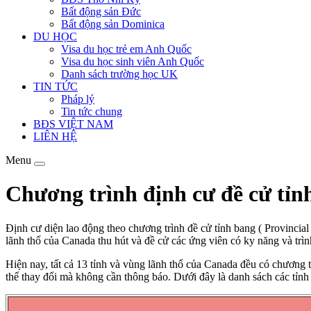
Bất động sản Đức
Bất động sản Dominica
DU HỌC
Visa du học trẻ em Anh Quốc
Visa du học sinh viên Anh Quốc
Danh sách trường học UK
TIN TỨC
Pháp lý
Tin tức chung
BĐS VIỆT NAM
LIÊN HỆ
Menu
Chương trình định cư đề cử tỉ
Định cư diện lao động theo chương trình đề cử tỉnh bang ( Provinci
lãnh thổ của Canada thu hút và đề cử các ứng viên có ky năng và trìn
Hiện nay, tất cả 13 tỉnh và vùng lãnh thổ của Canada đều có chương t
thể thay đổi mà không cần thông báo. Dưới đây là danh sách các tỉn