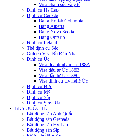
Visa chăm sóc và y tế
Định cư Hy Lạp
Định cư Canada
Bang British Columbia
Bang Alberta
Bang Nova Scotia
Bang Ontario
Định cư Ireland
Thẻ định cư Séc
Golden Visa Bồ Đào Nha
Định cư Úc
Visa doanh nhân Úc 188A
Visa đầu tư Úc 188B
Visa đầu tư Úc 188C
Visa định cư tay nghề Úc
Định cư Đức
Định cư Mỹ
Định cư Síp
Định cư Slovakia
BĐS QUỐC TẾ
Bất động sản Anh Quốc
Bất động sản Grenada
Bất động sản Hy Lạp
Bất động sản Síp
BĐS Thổ Nhĩ Kỳ