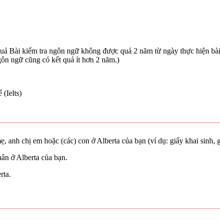
quả Bài kiểm tra ngôn ngữ không được quá 2 năm từ ngày thực hiện bài
gôn ngữ cũng có kết quả ít hơn 2 năm.)
(Ielts)
 anh chị em hoặc (các) con ở Alberta của bạn (ví dụ: giấy khai sinh, g
ân ở Alberta của bạn.
rta.