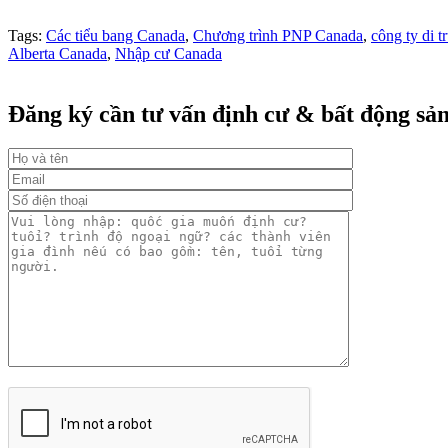
Tags:
Các tiểu bang Canada
,
Chương trình PNP Canada
,
công ty di tr
Alberta Canada
,
Nhập cư Canada
Đăng ký cần tư vấn định cư & bất động sả