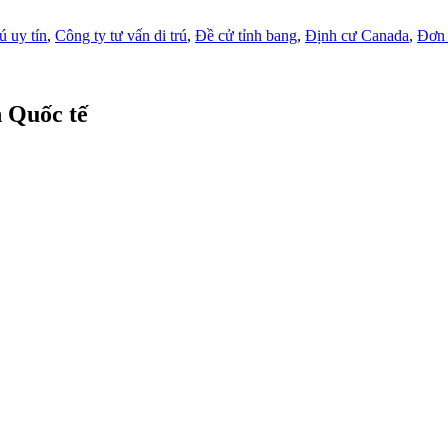
ú uy tín
,
Công ty tư vấn di trú
,
Đề cử tỉnh bang
,
Định cư Canada
,
Đơn 
n Quốc tế