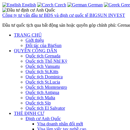
English
Czech
German
Gre
Công ty tư vấn đầu tư BĐS và định cư quốc tế BIGSUN INVEST
Đầu tư quốc tịch qua bất động sản hoặc quyên góp chính phủ: Gren
TRANG CHỦ
Giới thiệu
Đối tác của BigSun
QUYỀN CÔNG DÂN
Quốc tịch Grenada
Quốc tịch Thổ Nhĩ Kỳ
Quốc tịch Vanuatu
Quốc tịch St.Kitts
Quốc tịch Dominica
Quốc tịch St.Lucia
Quốc tịch Montenegro
Quốc tịch Antigua
Quốc tịch Malta
Quốc tịch Síp
Quốc tịch El Salvator
THẺ ĐỊNH CƯ
Định cư Anh Quốc
Visa doanh nhân đổi mới
Visa làm việc tay nghề cao