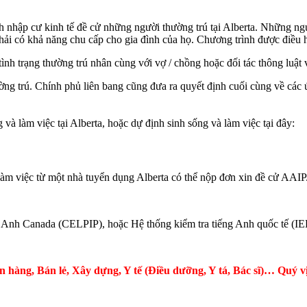
nhập cư kinh tế đề cử những người thường trú tại Alberta. Những ngườ
ải có khả năng chu cấp cho gia đình của họ. Chương trình được điều 
nh trạng thường trú nhân cùng với vợ / chồng hoặc đối tác thông luật 
ờng trú. Chính phủ liên bang cũng đưa ra quyết định cuối cùng về các
à làm việc tại Alberta, hoặc dự định sinh sống và làm việc tại đây:
 làm việc từ một nhà tuyển dụng Alberta có thể nộp đơn xin đề cử AAIP
ếng Anh Canada (CELPIP), hoặc Hệ thống kiểm tra tiếng Anh quốc tế (I
n hàng, Bán lẻ, Xây dựng, Y tế (Điều dưỡng, Y tá, Bác sĩ)… Quý vị 