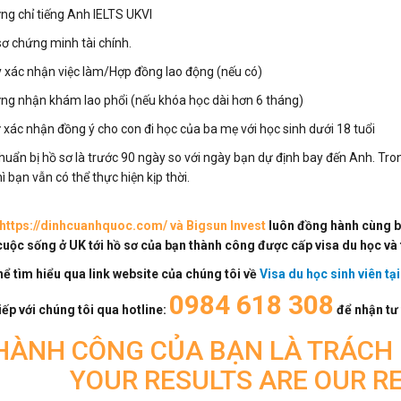
ng chỉ tiếng Anh IELTS UKVI
sơ chứng minh tài chính.
y xác nhận việc làm/Hợp đồng lao động (nếu có)
ng nhận khám lao phổi (nếu khóa học dài hơn 6 tháng)
 xác nhận đồng ý cho con đi học của ba mẹ với học sinh dưới 18 tuổi
huẩn bị hồ sơ là trước 90 ngày so với ngày bạn dự định bay đến Anh. Tr
ì bạn vẫn có thể thực hiện kịp thời.
https://dinhcuanhquoc.com/ và Bigsun Invest
luôn đồng hành cùng bạ
cuộc sống ở UK tới hồ sơ của bạn thành công được cấp visa du học và 
hể tìm hiểu qua link website của chúng tôi về
Visa du học sinh viên tạ
0984 618 308
tiếp với chúng tôi qua hotline:
để nhận tư 
HÀNH CÔNG CỦA BẠN LÀ TRÁCH 
YOUR RESULTS ARE OUR R