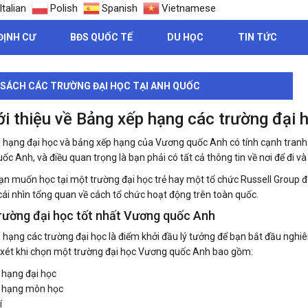
Italian
Polish
Spanish
Vietnamese
ĐỊNH CƯ
BĐS QUỐC TẾ
DU HỌC
TIN TỨC
SÁCH CÁC TRƯỜNG ĐẠI HỌC TẠI ANH QUỐC
ới thiệu về Bảng xếp hạng các trường đạ
 hạng đại học và bảng xếp hạng của Vương quốc Anh có tính cạnh tranh c
c Anh, và điều quan trọng là bạn phải có tất cả thông tin về nơi để đi và
ạn muốn học tại một trường đại học trẻ hay một tổ chức Russell Group 
cái nhìn tổng quan về cách tổ chức hoạt động trên toàn quốc.
rường đại học tốt nhất Vương quốc Anh
 hạng các trường đại học là điểm khởi đầu lý tưởng để bạn bắt đầu nghi
xét khi chọn một trường đại học Vương quốc Anh bao gồm:
 hạng đại học
 hạng môn học
í