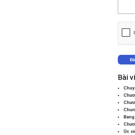
Bài v
Chuyế
Chươn
Chươn
Chun
Bang 
Chươn
Úc si