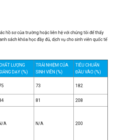
c hồ sơ của trường hoặc liên hệ với chúng tôi để thấy
h sách khóa học đầy đủ, dịch vụ cho sinh viên quốc tế
CHẤT LƯỢNG
TRẢI NHIỆM CỦA
TIÊU CHUẨN
GIẢNG DẠY (%)
SINH VIÊN (%)
ĐẦU VÀO (%)
75
73
182
84
81
208
N/A
N/A
200