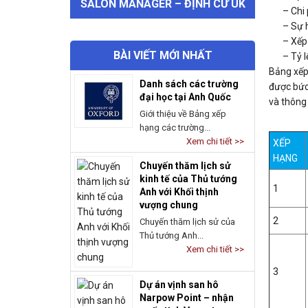
SALON MANAGER – ĐỊNH CƯ UK
– Chi 
– Sự 
– Xếp
BÀI VIẾT MỚI NHẤT
– Tỷ l
Bảng xếp 
Danh sách các trường
được bức
đại học tại Anh Quốc
và thông 
Giới thiệu về Bảng xếp
hạng các trường...
Xem chi tiết >>
XẾP
HẠNG
Chuyến thăm lịch sử
kinh tế của Thủ tướng
1
Anh với Khối thịnh
vượng chung
2
Chuyến thăm lịch sử của
Thủ tướng Anh...
Xem chi tiết >>
3
Dự án vịnh san hô
Narpow Point – nhận