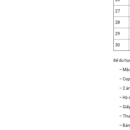
27
28
29
30
Để du họ
– Mẫu
– Cop
– 2 ả
– Hộ 
– Giấ
– Thư
– Bản