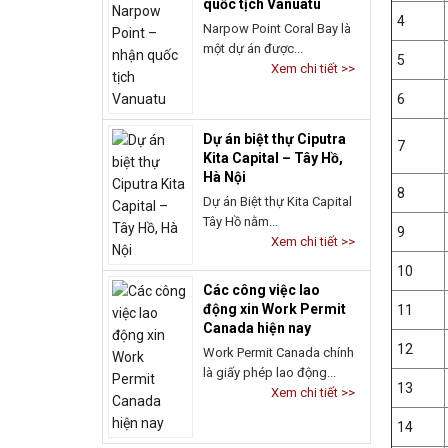
quốc tịch Vanuatu
4
Narpow Point Coral Bay là
một dự án được...
5
Xem chi tiết >>
6
Dự án biệt thự Ciputra
7
Kita Capital – Tây Hồ,
Hà Nội
8
Dự án Biệt thự Kita Capital
Tây Hồ nằm...
9
Xem chi tiết >>
10
Các công việc lao
động xin Work Permit
11
Canada hiện nay
12
Work Permit Canada chính
là giấy phép lao động...
13
Xem chi tiết >>
14