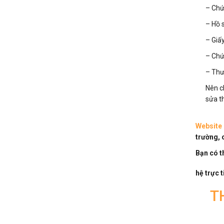
– Chứ
– Hồ 
– Giấ
– Chứ
– Thư
Nên c
sửa th
Website 
trường, 
Bạn có t
hệ trực 
T