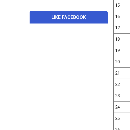
15
16
LIKE FACEBOOK
17
18
19
20
21
22
23
24
25
26