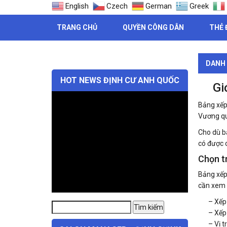
English
Czech
German
Greek
TRANG CHỦ
QUYỀN CÔNG DÂN
THẺ 
DANH 
HOT NEWS ĐỊNH CƯ ANH QUỐC
Gi
Bảng xếp
Vương quố
Cho dù b
có được 
Chọn t
Bảng xếp
cần xem 
– Xếp
Tìm
Tìm kiếm
– Xếp
kiếm:
– Vị tr