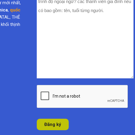
nica
,
quốc
ATAL, THẺ
hối thịnh