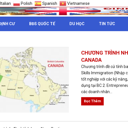
Italian
Polish
Spanish
Vietnamese
ĐỊNH CƯ
BĐS QUỐC TẾ
DU HỌC
TIN TỨC
NH CƯ CANADA
CHƯƠNG TRÌNH NHẬ
CANADA
Chương trình đề cử tỉnh ba
Skills Immigration (Nhập c
tốt nghiệp với các kỹ năng
dụng tại BC 2. Entreprene
các doanh nhân...
Đọc Thêm
CHƯƠNG TRÌNH ĐỀ 