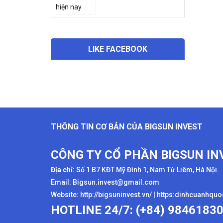
LIKE FACEBOOK
THÔNG TIN CƠ BẢN CỦA BIGSUN INVEST
CÔNG TY CỔ PHẦN BIGSUN IN
Địa chỉ:
Số 1 B7 KĐT Mỹ Đình 1, Nam Từ Liêm, Hà Nội.
Email: Bigsun.invest@gmail.com
Website:
http://bigsuninvest.vn/
|
https:dinhcuanhqu
HOTLINE 24/7: (+84) 9846183
tags:
định cư Anh Quốc
,
thẻ xanh
,
chính sách định c