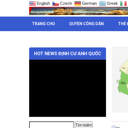
English
Czech
German
Greek
TRANG CHỦ
QUYỀN CÔNG DÂN
THẺ 
THẺ: ĐỊ
HOT NEWS ĐỊNH CƯ ANH QUỐC
Tìm
Tìm kiếm
kiếm: