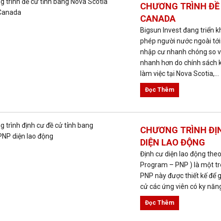
CANADA
Bigsun Invest đang triển 
phép người nước ngoài tới
nhập cư nhanh chóng so vớ
nhanh hơn do chính sách k
làm việc tại Nova Scotia,...
Đọc Thêm
CHƯƠNG TRÌNH ĐỊN
DIỆN LAO ĐỘNG
Định cư diện lao động theo
Program – PNP ) là một tr
PNP này được thiết kế để g
cử các ứng viên có ky năng
Đọc Thêm