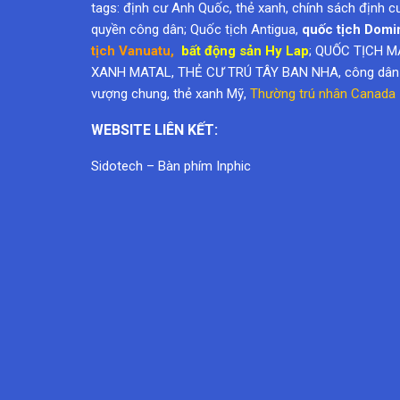
quyền công dân
; Quốc tịch Antigua,
quốc tịch Domi
tịch Vanuatu
,
bất động sản Hy Lap
; QUỐC TỊCH M
XANH MATAL, THẺ CƯ TRÚ TÂY BAN NHA, công dân k
vượng chung,
thẻ xanh Mỹ
,
Thường trú nhân Canada
WEBSITE LIÊN KẾT:
Sidotech
–
Bàn phím Inphic