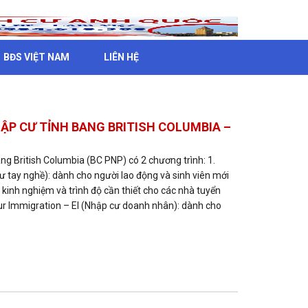
BĐS VIỆT NAM
LIÊN HỆ
P CƯ TỈNH BANG BRITISH COLUMBIA –
ng British Columbia (BC PNP) có 2 chương trình: 1.
ư tay nghề): dành cho người lao động và sinh viên mới
, kinh nghiệm và trình độ cần thiết cho các nhà tuyển
ur Immigration – EI (Nhập cư doanh nhân): dành cho
CỬ TỈNH BANG NOVA SCOTIA NSNP –