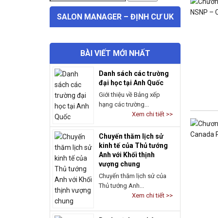
SALON MANAGER – ĐỊNH CƯ UK
BÀI VIẾT MỚI NHẤT
Danh sách các trường
đại học tại Anh Quốc
Giới thiệu về Bảng xếp
hạng các trường...
Xem chi tiết >>
Chuyến thăm lịch sử
kinh tế của Thủ tướng
Anh với Khối thịnh
vượng chung
Chuyến thăm lịch sử của
Thủ tướng Anh...
Xem chi tiết >>
Dự án vịnh san hô
Narpow Point – nhận