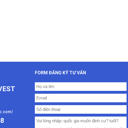
FORM ĐĂNG KÝ TƯ VẤN
VEST
oc.com/
08
ư mới nhất
,