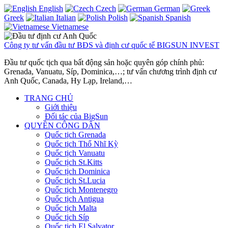
English
Czech
German
Greek
Italian
Polish
Spanish
Vietnamese
Công ty tư vấn đầu tư BĐS và định cư quốc tế BIGSUN INVEST
Đầu tư quốc tịch qua bất động sản hoặc quyên góp chính phủ:
Grenada, Vanuatu, Síp, Dominica,…; tư vấn chương trình định cư
Anh Quốc, Canada, Hy Lạp, Ireland,…
TRANG CHỦ
Giới thiệu
Đối tác của BigSun
QUYỀN CÔNG DÂN
Quốc tịch Grenada
Quốc tịch Thổ Nhĩ Kỳ
Quốc tịch Vanuatu
Quốc tịch St.Kitts
Quốc tịch Dominica
Quốc tịch St.Lucia
Quốc tịch Montenegro
Quốc tịch Antigua
Quốc tịch Malta
Quốc tịch Síp
Quốc tịch El Salvator