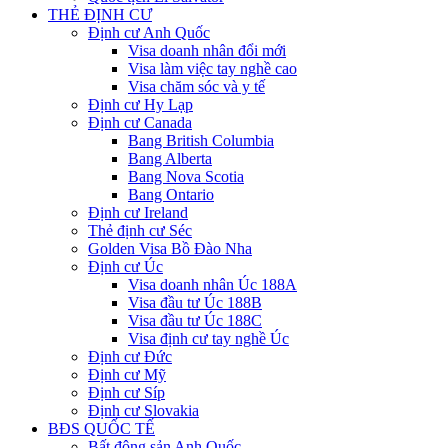
THẺ ĐỊNH CƯ
Định cư Anh Quốc
Visa doanh nhân đổi mới
Visa làm việc tay nghề cao
Visa chăm sóc và y tế
Định cư Hy Lạp
Định cư Canada
Bang British Columbia
Bang Alberta
Bang Nova Scotia
Bang Ontario
Định cư Ireland
Thẻ định cư Séc
Golden Visa Bồ Đào Nha
Định cư Úc
Visa doanh nhân Úc 188A
Visa đầu tư Úc 188B
Visa đầu tư Úc 188C
Visa định cư tay nghề Úc
Định cư Đức
Định cư Mỹ
Định cư Síp
Định cư Slovakia
BĐS QUỐC TẾ
Bất động sản Anh Quốc