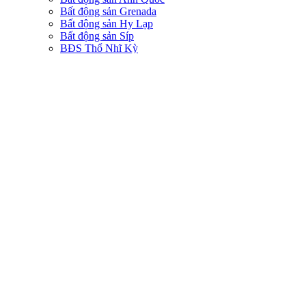
Bất động sản Grenada
Bất động sản Hy Lạp
Bất động sản Síp
BĐS Thổ Nhĩ Kỳ
Bất động sản Đức
Bất động sản Dominica
DU HỌC
Visa du học trẻ em Anh Quốc
Visa du học sinh viên Anh Quốc
Danh sách trường học UK
TIN TỨC
Pháp lý
Tin tức chung
BĐS VIỆT NAM
LIÊN HỆ
Menu
Thẻ: Công ty tư vấn di trú
Chương trình Golden Visa Hy Lạp thay đổi có hiệu lực từ