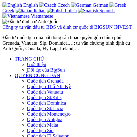
English
Czech
German
Greek
Italian
Polish
Spanish
Vietnamese
Công ty tư vấn đầu tư BĐS và định cư quốc tế BIGSUN INVEST
Đầu tư quốc tịch qua bất động sản hoặc quyên góp chính phủ:
Grenada, Vanuatu, Síp, Dominica,…; tư vấn chương trình định cư
Anh Quốc, Canada, Hy Lạp, Ireland,…
TRANG CHỦ
Giới thiệu
Đối tác của BigSun
QUYỀN CÔNG DÂN
Quốc tịch Grenada
Quốc tịch Thổ Nhĩ Kỳ
Quốc tịch Vanuatu
Quốc tịch St.Kitts
Quốc tịch Dominica
Quốc tịch St.Lucia
Quốc tịch Montenegro
Quốc tịch Antigua
Quốc tịch Malta
Quốc tịch Síp
Quốc tịch El Salvator