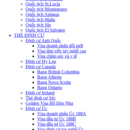
Quốc tịch St.Lucia
Quốc tịch Montenegro
Quốc tịch Antigua
Quốc tịch Malta
Quốc tịch Síp
Quốc tịch El Salvator
THẺ ĐỊNH CƯ
Định cư Anh Quốc
Visa doanh nhân đổi mới
Visa làm việc tay nghề cao
Visa chăm sóc và y tế
Định cư Hy Lạp
Định cư Canada
Bang British Columbia
Bang Alberta
Bang Nova Scotia
Bang Ontario
Định cư Ireland
Thẻ định cư Séc
Golden Visa Bồ Đào Nha
Định cư Úc
Visa doanh nhân Úc 188A
Visa đầu tư Úc 188B
Visa đầu tư Úc 188C
Visa định cư tay nghề Úc