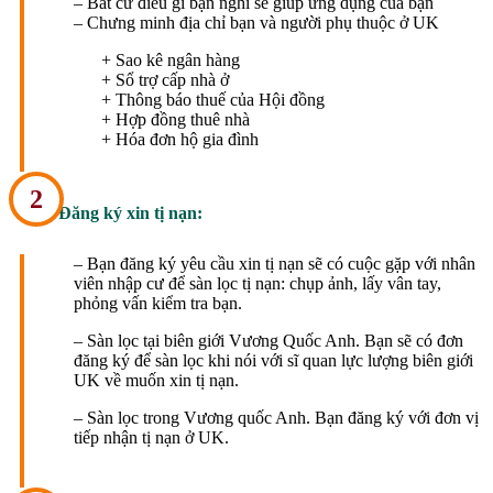
– Bất cứ điều gì bạn nghĩ sẽ giúp ứng dụng của bạn
– Chưng minh địa chỉ bạn và người phụ thuộc ở UK
+ Sao kê ngân hàng
+ Sổ trợ cấp nhà ở
+ Thông báo thuế của Hội đồng
+ Hợp đồng thuê nhà
+ Hóa đơn hộ gia đình
2
Đăng ký xin tị nạn:
– Bạn đăng ký yêu cầu xin tị nạn sẽ có cuộc gặp với nhân
viên nhập cư để sàn lọc tị nạn: chụp ảnh, lấy vân tay,
phỏng vấn kiểm tra bạn.
– Sàn lọc tại biên giới Vương Quốc Anh. Bạn sẽ có đơn
đăng ký để sàn lọc khi nói với sĩ quan lực lượng biên giới
UK về muốn xin tị nạn.
– Sàn lọc trong Vương quốc Anh. Bạn đăng ký với đơn vị
tiếp nhận tị nạn ở UK.