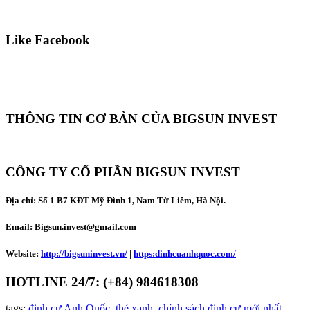
Like Facebook
THÔNG TIN CƠ BẢN CỦA BIGSUN INVEST
CÔNG TY CỔ PHẦN BIGSUN INVEST
Địa chỉ:
Số 1 B7 KĐT Mỹ Đình 1, Nam Từ Liêm, Hà Nội.
Email: Bigsun.invest@gmail.com
Website:
http://bigsuninvest.vn/
|
https:dinhcuanhquoc.com/
HOTLINE 24/7: (+84) 984618308
tags:
định cư Anh Quốc
,
thẻ xanh
,
chính sách định cư mới nhất
,