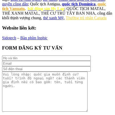
quyền công dân
; Quốc tịch Antigua,
quốc tịch Dominica
,
quốc
tịch Vanuatu
,
bất động sản Hy Lap
; QUỐC TỊCH MATAL,
THẺ XANH MATAL, THẺ CƯ TRÚ TÂY BAN NHA, công dân
khối thịnh vượng chung,
thẻ xanh Mỹ
,
Thường trú nhân Canada
Website liên kết:
Sidotech
–
Bàn phím Inphic
FORM ĐĂNG KÝ TƯ VẤN