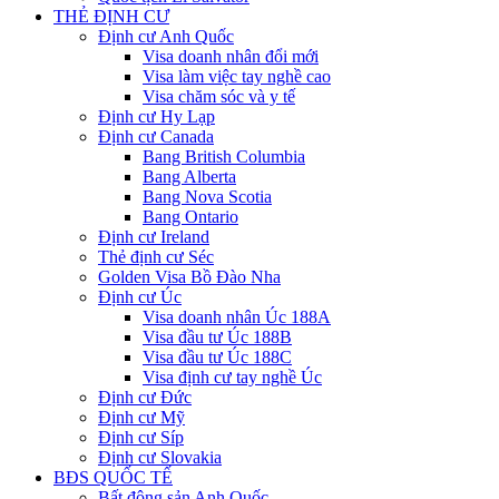
THẺ ĐỊNH CƯ
Định cư Anh Quốc
Visa doanh nhân đổi mới
Visa làm việc tay nghề cao
Visa chăm sóc và y tế
Định cư Hy Lạp
Định cư Canada
Bang British Columbia
Bang Alberta
Bang Nova Scotia
Bang Ontario
Định cư Ireland
Thẻ định cư Séc
Golden Visa Bồ Đào Nha
Định cư Úc
Visa doanh nhân Úc 188A
Visa đầu tư Úc 188B
Visa đầu tư Úc 188C
Visa định cư tay nghề Úc
Định cư Đức
Định cư Mỹ
Định cư Síp
Định cư Slovakia
BĐS QUỐC TẾ
Bất động sản Anh Quốc