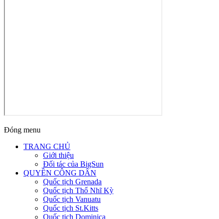
Đóng menu
TRANG CHỦ
Giới thiệu
Đối tác của BigSun
QUYỀN CÔNG DÂN
Quốc tịch Grenada
Quốc tịch Thổ Nhĩ Kỳ
Quốc tịch Vanuatu
Quốc tịch St.Kitts
Quốc tịch Dominica