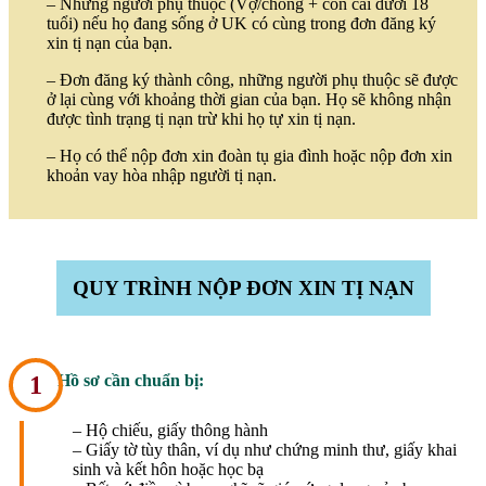
– Những người phụ thuộc (Vợ/chồng + con cái dưới 18
tuổi) nếu họ đang sống ở UK có cùng trong đơn đăng ký
xin tị nạn của bạn.
– Đơn đăng ký thành công, những người phụ thuộc sẽ được
ở lại cùng với khoảng thời gian của bạn. Họ sẽ không nhận
được tình trạng tị nạn trừ khi họ tự xin tị nạn.
– Họ có thể nộp đơn xin đoàn tụ gia đình hoặc nộp đơn xin
khoản vay hòa nhập người tị nạn.
QUY TRÌNH NỘP ĐƠN XIN TỊ NẠN
1
Hồ sơ cần chuẩn bị:
– Hộ chiếu, giấy thông hành
– Giấy tờ tùy thân, ví dụ như chứng minh thư, giấy khai
sinh và kết hôn hoặc học bạ