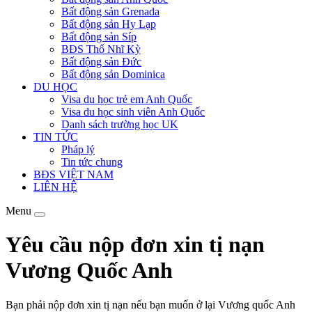
Bất động sản Grenada
Bất động sản Hy Lạp
Bất động sản Síp
BĐS Thổ Nhĩ Kỳ
Bất động sản Đức
Bất động sản Dominica
DU HỌC
Visa du học trẻ em Anh Quốc
Visa du học sinh viên Anh Quốc
Danh sách trường học UK
TIN TỨC
Pháp lý
Tin tức chung
BĐS VIỆT NAM
LIÊN HỆ
Menu
Yêu cầu nộp đơn xin tị nạn
Vương Quốc Anh
Bạn phải nộp đơn xin tị nạn nếu bạn muốn ở lại Vương quốc Anh