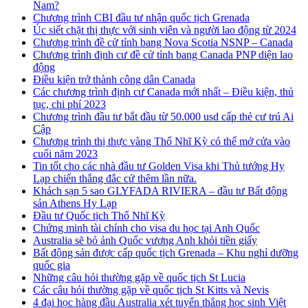
Nam?
Chương trình CBI đầu tư nhận quốc tịch Grenada
Úc siết chặt thị thực với sinh viên và người lao động từ 2024
Chương trình đề cử tỉnh bang Nova Scotia NSNP – Canada
Chương trình định cư đề cử tỉnh bang Canada PNP diện lao
động
Điều kiện trở thành công dân Canada
Các chương trình định cư Canada mới nhất – Điều kiện, thủ
tục, chi phí 2023
Chương trình đầu tư bắt đầu từ 50.000 usd cấp thẻ cư trú Ai
Cập
Chương trình thị thực vàng Thổ Nhĩ Kỳ có thể mở cửa vào
cuối năm 2023
Tin tốt cho các nhà đầu tư Golden Visa khi Thủ tướng Hy
Lạp chiến thắng đắc cử thêm lần nữa.
Khách sạn 5 sao GLYFADA RIVIERA – đầu tư Bất động
sản Athens Hy Lạp
Đầu tư Quốc tịch Thổ Nhĩ Kỳ
Chứng minh tài chính cho visa du học tại Anh Quốc
Australia sẽ bỏ ảnh Quốc vương Anh khỏi tiền giấy
Bất động sản được cấp quốc tịch Grenada – Khu nghỉ dưỡng
quốc gia
Những câu hỏi thường gặp về quốc tịch St Lucia
Các câu hỏi thường gặp về quốc tịch St Kitts và Nevis
4 đại học hàng đầu Australia xét tuyển thẳng học sinh Việt