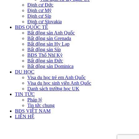
Định cư Đức
Định cư Mỹ
Định cư Síp
Định cư Slovakia
BĐS QUỐC TẾ
Bất động sản Anh Quốc
Bất động sản Grenada
Bất động sản Hy Lạp
Bất động sản Síp
BĐS Thổ Nhĩ Kỳ
Bất động sản Đức
Bất động sản Dominica
DU HỌC
Visa du học trẻ em Anh Quốc
Visa du học sinh viên Anh Quốc
Danh sách trường học UK
TIN TỨC
Pháp lý
Tin tức chung
BĐS VIỆT NAM
LIÊN HỆ