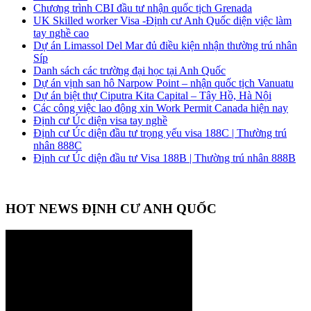
Chương trình CBI đầu tư nhận quốc tịch Grenada
UK Skilled worker Visa -Định cư Anh Quốc diện việc làm
tay nghề cao
Dự án Limassol Del Mar đủ điều kiện nhận thường trú nhân
Síp
Danh sách các trường đại học tại Anh Quốc
Dự án vịnh san hô Narpow Point – nhận quốc tịch Vanuatu
Dự án biệt thự Ciputra Kita Capital – Tây Hồ, Hà Nội
Các công việc lao động xin Work Permit Canada hiện nay
Định cư Úc diện visa tay nghề
Định cư Úc diện đầu tư trọng yếu visa 188C | Thường trú
nhân 888C
Định cư Úc diện đầu tư Visa 188B | Thường trú nhân 888B
HOT NEWS ĐỊNH CƯ ANH QUỐC