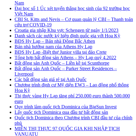
Nam
Đại học số 1 Úc xét tuyển thẳng học sinh của 92 trường học
Việt Nam
CBI St. Kitts and Nevis – Cơ quan quản lý CBI – Thanh toán
cứu trợ COVID-19
Croatia gia nhập Khu vực Schengen từ ngày 1/1/2023
Danh sách các nước ký hiệp định quốc gia với Hoa Kỳ
BĐS Hy Lạp – Bán nhà Đông Bắc Athen
Bán nhà hướng nam của Athens Hy Lạp
BĐS Hy Lạp -Biệt thự Junior villa tại đảo Crete
Tổng hợp bất động sản Athens – Hy Lạp quý 4.2022
Bất động sản Anh Quốc – Liền kề tại Scunthorpe
Bất động sản Anh Quốc – Parker Street Residences –
Liverpool
Các bất động sản giá rẻ tại Anh Quốc
Chương trình định cư Mỹ diện EW3 – Lao động phổ thông
Hoa Kỳ
Thị thực vàng Hy Lạp tăng phí 250.000 euro thành 500.000
euro
Quy trình làm quốc tịch Dominica của BigSun Invest
Lấy quốc tịch Dominica qua đầu tư bất động sản
Quốc tịch Dominica theo Chương trình CBI đầu tư của chính
phủ
MIỄN THỊ THỰC 97 QUỐC GIA KHI NHẬP TỊCH
VANUATU