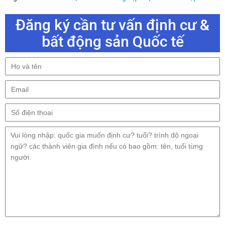
Đăng ký cần tư vấn định cư &
bất động sản Quốc tế