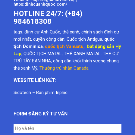
https:dinhcuanhquoc.com/
HOTLINE 24/7: (+84)
984618308
tags:
định cư Anh Quốc
,
thẻ xanh
,
chính sách định cư
mới nhất
,
quyền công dân
; Quốc tịch Antigua,
quốc
tịch Dominica
,
quốc tịch Vanuatu
,
bất động sản Hy
Lap
; QUỐC TỊCH MATAL, THẺ XANH MATAL, THẺ CƯ
TRÚ TÂY BAN NHA, công dân khối thịnh vượng chung,
thẻ xanh Mỹ
,
Thường trú nhân Canada
WEBSITE LIÊN KẾT:
Sidotech
–
Bàn phím Inphic
FORM ĐĂNG KÝ TƯ VẤN