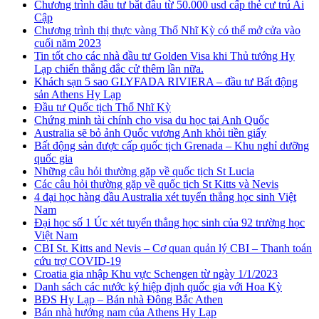
Chương trình đầu tư bắt đầu từ 50.000 usd cấp thẻ cư trú Ai
Cập
Chương trình thị thực vàng Thổ Nhĩ Kỳ có thể mở cửa vào
cuối năm 2023
Tin tốt cho các nhà đầu tư Golden Visa khi Thủ tướng Hy
Lạp chiến thắng đắc cử thêm lần nữa.
Khách sạn 5 sao GLYFADA RIVIERA – đầu tư Bất động
sản Athens Hy Lạp
Đầu tư Quốc tịch Thổ Nhĩ Kỳ
Chứng minh tài chính cho visa du học tại Anh Quốc
Australia sẽ bỏ ảnh Quốc vương Anh khỏi tiền giấy
Bất động sản được cấp quốc tịch Grenada – Khu nghỉ dưỡng
quốc gia
Những câu hỏi thường gặp về quốc tịch St Lucia
Các câu hỏi thường gặp về quốc tịch St Kitts và Nevis
4 đại học hàng đầu Australia xét tuyển thẳng học sinh Việt
Nam
Đại học số 1 Úc xét tuyển thẳng học sinh của 92 trường học
Việt Nam
CBI St. Kitts and Nevis – Cơ quan quản lý CBI – Thanh toán
cứu trợ COVID-19
Croatia gia nhập Khu vực Schengen từ ngày 1/1/2023
Danh sách các nước ký hiệp định quốc gia với Hoa Kỳ
BĐS Hy Lạp – Bán nhà Đông Bắc Athen
Bán nhà hướng nam của Athens Hy Lạp