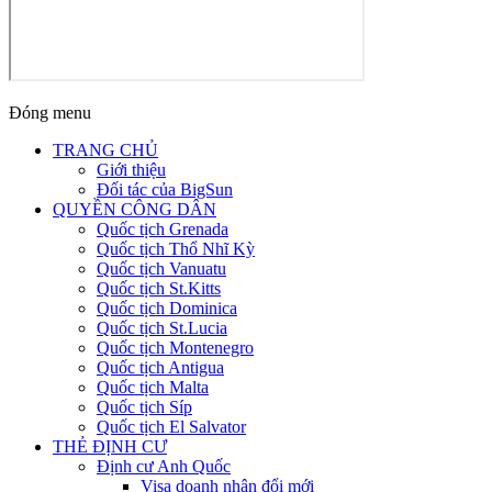
Đóng menu
TRANG CHỦ
Giới thiệu
Đối tác của BigSun
QUYỀN CÔNG DÂN
Quốc tịch Grenada
Quốc tịch Thổ Nhĩ Kỳ
Quốc tịch Vanuatu
Quốc tịch St.Kitts
Quốc tịch Dominica
Quốc tịch St.Lucia
Quốc tịch Montenegro
Quốc tịch Antigua
Quốc tịch Malta
Quốc tịch Síp
Quốc tịch El Salvator
THẺ ĐỊNH CƯ
Định cư Anh Quốc
Visa doanh nhân đổi mới