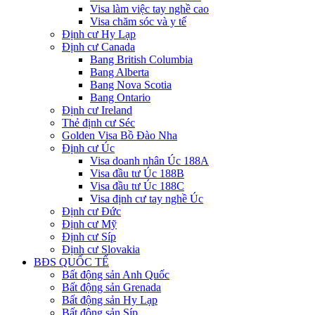
Visa làm việc tay nghề cao
Visa chăm sóc và y tế
Định cư Hy Lạp
Định cư Canada
Bang British Columbia
Bang Alberta
Bang Nova Scotia
Bang Ontario
Định cư Ireland
Thẻ định cư Séc
Golden Visa Bồ Đào Nha
Định cư Úc
Visa doanh nhân Úc 188A
Visa đầu tư Úc 188B
Visa đầu tư Úc 188C
Visa định cư tay nghề Úc
Định cư Đức
Định cư Mỹ
Định cư Síp
Định cư Slovakia
BĐS QUỐC TẾ
Bất động sản Anh Quốc
Bất động sản Grenada
Bất động sản Hy Lạp
Bất động sản Síp