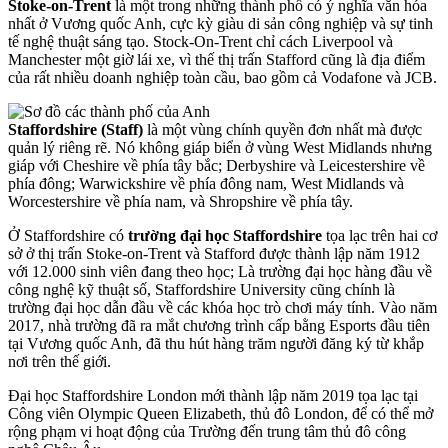
Stoke-on-Trent
là một trong những thành phố có ý nghĩa văn hóa
nhất ở Vương quốc Anh, cực kỳ giàu di sản công nghiệp và sự tinh
tế nghệ thuật sáng tạo. Stock-On-Trent chỉ cách Liverpool và
Manchester một giờ lái xe, vì thế thị trấn Stafford cũng là địa điểm
của rất nhiều doanh nghiệp toàn cầu, bao gồm cả Vodafone và JCB.
Staffordshire (Staff)
là một vùng chính quyền đơn nhất mà được
quản lý riêng rẽ. Nó không giáp biển ở vùng West Midlands nhưng
giáp với Cheshire về phía tây bắc; Derbyshire và Leicestershire về
phía đông; Warwickshire về phía đông nam, West Midlands và
Worcestershire về phía nam, và Shropshire về phía tây.
Ở Staffordshire có
trường đại học Staffordshire
tọa lạc trên hai cơ
sở ở thị trấn Stoke-on-Trent và Stafford được thành lập năm 1912
với 12.000 sinh viên đang theo học; Là trường đại học hàng đầu về
công nghệ kỹ thuật số, Staffordshire University cũng chính là
trường đại học dẫn đầu về các khóa học trò chơi máy tính. Vào năm
2017, nhà trường đã ra mắt chương trình cấp bằng Esports đầu tiên
tại Vương quốc Anh, đã thu hút hàng trăm người đăng ký từ khắp
nơi trên thế giới.
Đại học Staffordshire London mới thành lập năm 2019 tọa lạc tại
Công viên Olympic Queen Elizabeth, thủ đô London, để có thể mở
rộng phạm vi hoạt động của Trường đến trung tâm thủ đô công