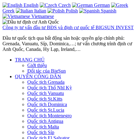
English
Czech
German
Greek
Italian
Polish
Spanish
Vietnamese
Công ty tư vấn đầu tư BĐS và định cư quốc tế BIGSUN INVEST
Đầu tư quốc tịch qua bất động sản hoặc quyên góp chính phủ:
Grenada, Vanuatu, Síp, Dominica,…; tư vấn chương trình định cư
Anh Quốc, Canada, Hy Lạp, Ireland,…
TRANG CHỦ
Giới thiệu
Đối tác của BigSun
QUYỀN CÔNG DÂN
Quốc tịch Grenada
Quốc tịch Thổ Nhĩ Kỳ
Quốc tịch Vanuatu
Quốc tịch St.Kitts
Quốc tịch Dominica
Quốc tịch St.Lucia
Quốc tịch Montenegro
Quốc tịch Antigua
Quốc tịch Malta
Quốc tịch Síp
Quốc tịch El Salvator