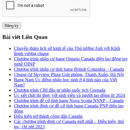
Bài viết Liên Quan
Chuyến thăm lịch sử kinh tế của Thủ tướng Anh với Khối
thịnh vượng chung
Chương trình nhập cư bang Ontario Canada diện lao động tay
nghề OINP
Chương trình nhập cư tỉnh bang British Columbia – Canada
Chung cư Skyview Plaza Giải phóng, Thanh Xuân, Hà Nội
Bang Nam Úc dừng nhận học sinh ở 4 tỉnh nào của Việt
Nam?
Chương trình CBI đầu tư nhận quốc tịch Grenada
Úc siết chặt thị thực với sinh viên và người lao động từ 2024
Chương trình đề cử tỉnh bang Nova Scotia NSNP – Canada
Chương trình định cư đề cử tỉnh bang Canada PNP diện lao
động
Điều kiện trở thành công dân Canada
Các chương trình định cư Canada mới nhất – Điều kiện, thủ
tục, chi phí 2023