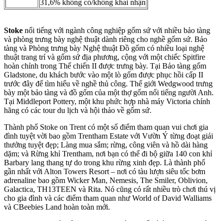
31,6% không có/không khai nhận
Stoke
nổi tiếng với ngành công nghiệp gốm sứ với nhiều bảo tàng
và phòng trưng bày nghệ thuật dành riêng cho nghề gốm sứ. Bảo
tàng và Phòng trưng bày Nghệ thuật Đồ gốm có nhiều loại nghệ
thuật trang trí và gốm sứ địa phương, cộng với một chiếc Spitfire
hoàn chỉnh trong Thế chiến II được trưng bày. Tại Bảo tàng gốm
Gladstone, du khách bước vào một lò gốm được phục hồi cấp II
trước đây để tìm hiểu về nghề thủ công. Thế giới Wedgwood trưng
bày một bảo tàng và đồ gốm của một thợ gốm nổi tiếng người Anh.
Tại Middleport Pottery, một khu phức hợp nhà máy Victoria chính
hãng có các tour du lịch và hội thảo về gốm sứ.
Thành phố Stoke on Trent có một số điểm tham quan vui chơi gia
đình tuyệt vời bao gồm Trentham Estate với Vườn Ý từng đoạt giải
thưởng tuyệt đẹp; Làng mua sắm; rừng, công viên và hồ dài hàng
dặm; và Rừng khỉ Trentham, nơi bạn có thể đi bộ giữa 140 con khỉ
Barbary lang thang tự do trong khu rừng xinh đẹp. Là thành phố
gần nhất với Alton Towers Resort – nơi có tàu lượn siêu tốc bơm
adrenaline bao gồm Wicker Man, Nemesis, The Smiler, Oblivion,
Galactica, TH13TEEN và Rita. Nó cũng có rất nhiều trò chơi thú vị
cho gia đình và các điểm tham quan như World of David Walliams
và CBeebies Land hoàn toàn mới.