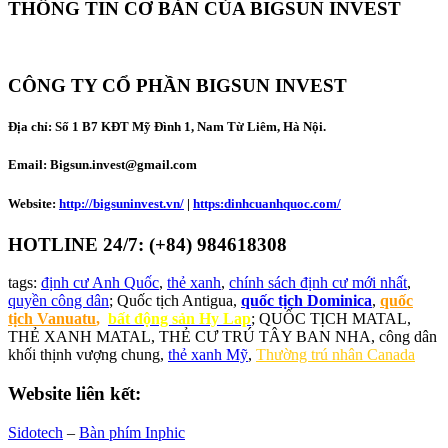
THÔNG TIN CƠ BẢN CỦA BIGSUN INVEST
CÔNG TY CỔ PHẦN BIGSUN INVEST
Địa chỉ:
Số 1 B7 KĐT Mỹ Đình 1, Nam Từ Liêm, Hà Nội.
Email: Bigsun.invest@gmail.com
Website:
http://bigsuninvest.vn/
|
https:dinhcuanhquoc.com/
HOTLINE 24/7: (+84) 984618308
tags:
định cư Anh Quốc
,
thẻ xanh
,
chính sách định cư mới nhất
,
quyền công dân
; Quốc tịch Antigua,
quốc tịch Dominica
,
quốc
tịch Vanuatu
,
bất động sản Hy Lap
; QUỐC TỊCH MATAL,
THẺ XANH MATAL, THẺ CƯ TRÚ TÂY BAN NHA, công dân
khối thịnh vượng chung,
thẻ xanh Mỹ
,
Thường trú nhân Canada
Website liên kết:
Sidotech
–
Bàn phím Inphic