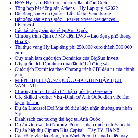
BĐS Hy Lạp -Biệt thự Junior villa tại đảo Crete
Tổng hợp bất động sản Athens – Hy Lạp quý 4.2022
Bất động sản Anh Quốc – Liền kề tại Scunthorpe
Bất động sản Anh Quốc – Parker Street Residences –
Liverpool
Các bất động sản giá rẻ tại Anh Quốc
Chương trình định cư Mỹ diện EW3 – Lao động phổ thông
Hoa Kỳ
Thị thực vàng Hy Lạp tăng phí 250.000 euro thành 500.000
euro
Quy trình làm quốc tịch Dominica của BigSun Invest
Lấy quốc tịch Dominica qua đầu tư bất động sản
Quốc tịch Dominica theo Chương trình CBI đầu tư của chính
phủ
MIỄN THỊ THỰC 97 QUỐC GIA KHI NHẬP TỊCH
VANUATU
Chương trình CBI đầu tư nhận quốc tịch Grenada
UK Skilled worker Visa -Định cư Anh Quốc diện việc làm
tay nghề cao
Dự án Limassol Del Mar đủ điều kiện nhận thường trú nhân
Síp
Danh sách các trường đại học tại Anh Quốc
Dự án vịnh san hô Narpow Point – nhận quốc tịch Vanuatu
Dự án biệt thự Ciputra Kita Capital – Tây Hồ, Hà Nội
Các công việc lao động xin Work Permit Canada hiện nay