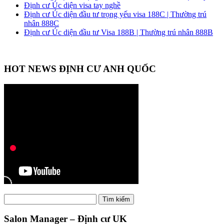
Định cư Úc diện visa tay nghề
Định cư Úc diện đầu tư trọng yếu visa 188C | Thường trú
nhân 888C
Định cư Úc diện đầu tư Visa 188B | Thường trú nhân 888B
HOT NEWS ĐỊNH CƯ ANH QUỐC
Tìm
Tìm kiếm
kiếm:
Salon Manager – Định cư UK