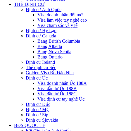
THẺ ĐỊNH CƯ
Định cư Anh Quốc
Visa doanh nhân đổi mới
Visa làm việc tay nghề cao
Visa chăm sóc và y tế
Định cư Hy Lạp
Định cư Canada
Bang British Columbia
Bang Alberta
Bang Nova Scotia
Bang Ontario
Định cư Ireland
Thẻ định cư Séc
Golden Visa Bồ Đào Nha
Định cư Úc
Visa doanh nhân Úc 188A
Visa đầu tư Úc 188B
Visa đầu tư Úc 188C
Visa định cư tay nghề Úc
Định cư Đức
Định cư Mỹ
Định cư Síp
Định cư Slovakia
BĐS QUỐC TẾ
Bất động sản Anh Quốc