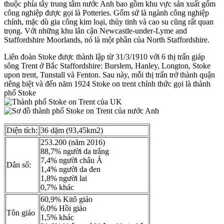
thuộc phía tây trung tâm nước Anh bao gồm khu vực sản xuất gốm
công nghiệp được gọi là Potteries. Gốm sứ là ngành công nghiệp
chính, mặc dù gia công kim loại, thủy tinh và cao su cũng rất quan
trọng. Với những khu lân cận Newcastle-under-Lyme and
Staffordshire Moorlands, nó là một phần của North Staffordshire.
Liên đoàn Stoke được thành lập từ 31/3/1910 với 6 thị trấn giáp
sông Trent ở Bắc Staffordshire: Burslem, Hanley, Longton, Stoke
upon trent, Tunstall và Fenton. Sau này, mỗi thị trấn trở thành quận
riêng biệt và đến năm 1924 Stoke on trent chính thức gọi là thành
phố Stoke
Diện tích:
36 dặm (93,45km2)
253.200 (năm 2016)
88,7% người da trắng
7,4% người châu Á
Dân số:
1,4% người da đen
1,8% người lai
0,7% khác
60,9% Kitô giáo
6,0% Hồi giáo
Tôn giáo
1,5% khác