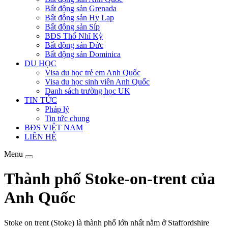
Bất động sản Grenada
Bất động sản Hy Lạp
Bất động sản Síp
BĐS Thổ Nhĩ Kỳ
Bất động sản Đức
Bất động sản Dominica
DU HỌC
Visa du học trẻ em Anh Quốc
Visa du học sinh viên Anh Quốc
Danh sách trường học UK
TIN TỨC
Pháp lý
Tin tức chung
BĐS VIỆT NAM
LIÊN HỆ
Menu
Thành phố Stoke-on-trent của
Anh Quốc
Stoke on trent (Stoke) là thành phố lớn nhất nằm ở Staffordshire