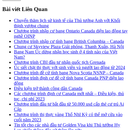
Bài viết Liên Quan
Chuyến thăm lịch sử kinh tế của Thủ tướng Anh với Khối
thịnh vượng chung
Chương trình nhập cư bang Ontario Canada diện lao động tay
nghề OINP
Chương trình nhập cư tỉnh bang British Columbia – Canada
Chung cư Skyview Plaza Giải phóng, Thanh Xuân, Hà Nội
Bang Nam Úc dừng nhận học sinh ở 4 tỉnh nào của Việt
Nam?
Chương trình CBI đầu tư nhận quốc tịch Grenada
Úc siết chặt thị thực với sinh viên và người lao động từ 2024
Chương trình đề cử tỉnh bang Nova Scotia NSNP – Canada
Chương trình định cư đề cử tỉnh bang Canada PNP diện lao
động
Điều kiện trở thành công dân Canada
Các chương trình định cư Canada mới nhất – Điều kiện, thủ
tục, chi phí 2023
Chương trình đầu tư bắt đầu từ 50.000 usd cấp thẻ cư trú Ai
Cập
Chương trình thị thực vàng Thổ Nhĩ Kỳ có thể mở cửa vào
cuối năm 2023
Tin tốt cho các nhà đầu tư Golden Visa khi Thủ tướng Hy