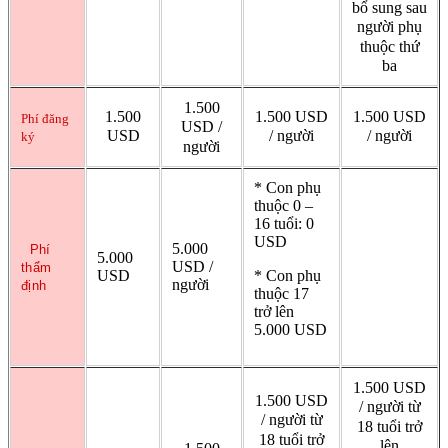
bổ sung sau
người phụ
thuộc thứ
ba
1.500
1.500
1.500 USD
1.500 USD
Phí đăng
USD /
USD
/ người
/ người
ký
người
* Con phụ
thuộc 0 –
16 tuổi: 0
USD
5.000
Phí
5.000
USD /
thẩm
USD
* Con phụ
người
định
thuộc 17
trở lên
5.000 USD
1.500 USD
1.500 USD
/ người từ
/ người từ
18 tuổi trở
18 tuổi trở
lên