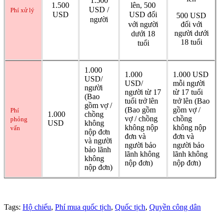
1.500
lên, 500
1.500
USD /
Phí xử lý
USD đối
USD
500 USD
người
với người
đối với
người dưới
dưới 18
18 tuổi
tuổi
1.000
1.000
1.000 USD
USD/
USD/
mỗi người
người
người từ 17
từ 17 tuổi
(Bao
tuổi trở lên
trở lên (Bao
gồm vợ /
(Bao gồm
gồm vợ /
Phí
1.000
chồng
vợ / chồng
chồng
phỏng
USD
không
không nộp
không nộp
vấn
nộp đơn
đơn và
đơn và
và người
người bảo
người bảo
bảo lãnh
lãnh không
lãnh không
không
nộp đơn)
nộp đơn)
nộp đơn)
Tags:
Hộ chiếu
,
Phí mua quốc tịch
,
Quốc tịch
,
Quyền công dân