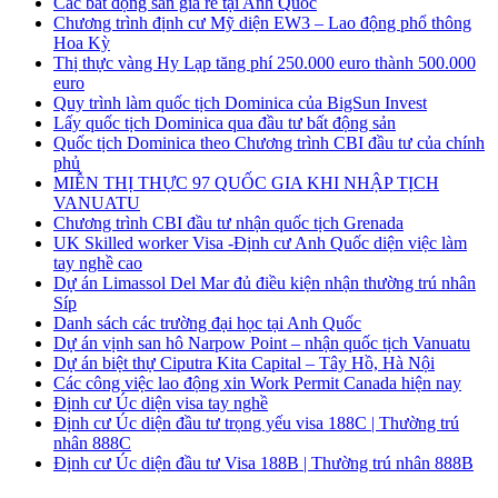
Các bất động sản giá rẻ tại Anh Quốc
Chương trình định cư Mỹ diện EW3 – Lao động phổ thông
Hoa Kỳ
Thị thực vàng Hy Lạp tăng phí 250.000 euro thành 500.000
euro
Quy trình làm quốc tịch Dominica của BigSun Invest
Lấy quốc tịch Dominica qua đầu tư bất động sản
Quốc tịch Dominica theo Chương trình CBI đầu tư của chính
phủ
MIỄN THỊ THỰC 97 QUỐC GIA KHI NHẬP TỊCH
VANUATU
Chương trình CBI đầu tư nhận quốc tịch Grenada
UK Skilled worker Visa -Định cư Anh Quốc diện việc làm
tay nghề cao
Dự án Limassol Del Mar đủ điều kiện nhận thường trú nhân
Síp
Danh sách các trường đại học tại Anh Quốc
Dự án vịnh san hô Narpow Point – nhận quốc tịch Vanuatu
Dự án biệt thự Ciputra Kita Capital – Tây Hồ, Hà Nội
Các công việc lao động xin Work Permit Canada hiện nay
Định cư Úc diện visa tay nghề
Định cư Úc diện đầu tư trọng yếu visa 188C | Thường trú
nhân 888C
Định cư Úc diện đầu tư Visa 188B | Thường trú nhân 888B