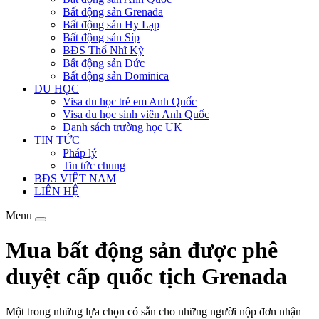
Bất động sản Grenada
Bất động sản Hy Lạp
Bất động sản Síp
BĐS Thổ Nhĩ Kỳ
Bất động sản Đức
Bất động sản Dominica
DU HỌC
Visa du học trẻ em Anh Quốc
Visa du học sinh viên Anh Quốc
Danh sách trường học UK
TIN TỨC
Pháp lý
Tin tức chung
BĐS VIỆT NAM
LIÊN HỆ
Menu
Mua bất động sản được phê
duyệt cấp quốc tịch Grenada
Một trong những lựa chọn có sẵn cho những người nộp đơn nhận