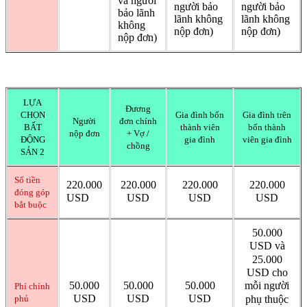
và người
người bảo
người bảo
bảo lãnh
lãnh không
lãnh không
không
nộp đơn)
nộp đơn)
nộp đơn)
LỰA
Đương
CHỌN
Gia đình bốn
Gia đình trên
Người
đơn chính
BẤT
thành viên
bốn thành
nộp đơn
+ Vợ /
ĐỘNG
gia đình
viên gia đình
chồng
SẢN 2
Số tiền
220.000
220.000
220.000
220.000
đóng góp
USD
USD
USD
USD
bắt buộc
50.000
USD và
25.000
USD cho
50.000
50.000
50.000
mỗi người
Phí chính
USD
USD
USD
phụ thuộc
phủ