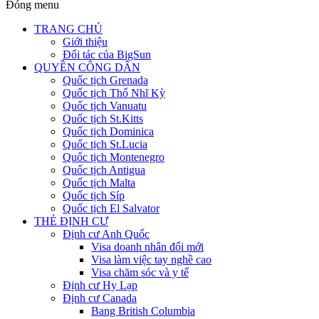
Đóng menu
TRANG CHỦ
Giới thiệu
Đối tác của BigSun
QUYỀN CÔNG DÂN
Quốc tịch Grenada
Quốc tịch Thổ Nhĩ Kỳ
Quốc tịch Vanuatu
Quốc tịch St.Kitts
Quốc tịch Dominica
Quốc tịch St.Lucia
Quốc tịch Montenegro
Quốc tịch Antigua
Quốc tịch Malta
Quốc tịch Síp
Quốc tịch El Salvator
THẺ ĐỊNH CƯ
Định cư Anh Quốc
Visa doanh nhân đổi mới
Visa làm việc tay nghề cao
Visa chăm sóc và y tế
Định cư Hy Lạp
Định cư Canada
Bang British Columbia