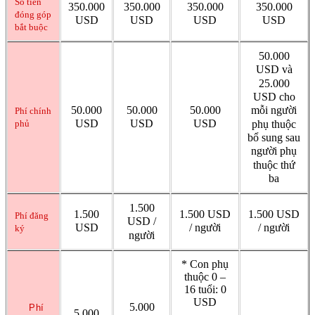
Số tiền
350.000
350.000
350.000
350.000
đóng góp
USD
USD
USD
USD
bắt buộc
50.000
USD và
25.000
USD cho
50.000
50.000
50.000
mỗi người
Phí chính
USD
USD
USD
phụ thuộc
phủ
bổ sung sau
người phụ
thuộc thứ
ba
1.500
1.500
1.500 USD
1.500 USD
Phí đăng
USD /
USD
/ người
/ người
ký
người
* Con phụ
thuộc 0 –
16 tuổi: 0
USD
5.000
Phí
5.000