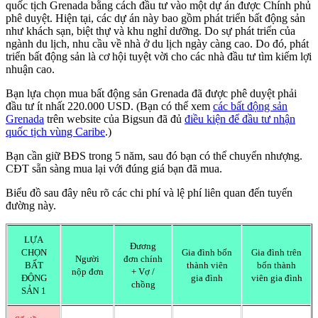
quốc tịch Grenada bằng cách đầu tư vào một dự án được Chính phủ
phê duyệt. Hiện tại, các dự án này bao gồm phát triển bất động sản
như khách sạn, biệt thự và khu nghỉ dưỡng. Do sự phát triển của
ngành du lịch, nhu cầu về nhà ở du lịch ngày càng cao. Do đó, phát
triển bất động sản là cơ hội tuyệt vời cho các nhà đầu tư tìm kiếm lợi
nhuận cao.
Bạn lựa chọn mua bất động sản Grenada đã được phê duyệt phải
đầu tư ít nhất 220.000 USD. (Bạn có thể xem
các bất động sản
Grenada
trên website của Bigsun đã đủ
điều kiện để đầu tư nhận
quốc tịch vùng Caribe
.)
Bạn cần giữ BĐS trong 5 năm, sau đó bạn có thể chuyển nhượng.
CĐT sẵn sàng mua lại với đúng giá bạn đã mua.
Biểu đồ sau đây nêu rõ các chi phí và lệ phí liên quan đến tuyến
đường này.
LỰA
Đương
CHỌN
Gia đình bốn
Gia đình trên
Người
đơn chính
BẤT
thành viên
bốn thành
nộp đơn
+ Vợ /
ĐỘNG
gia đình
viên gia đình
chồng
SẢN 1