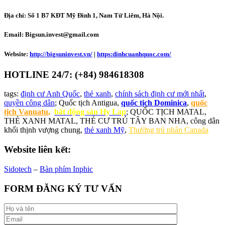
Địa chỉ:
Số 1 B7 KĐT Mỹ Đình 1, Nam Từ Liêm, Hà Nội.
Email: Bigsun.invest@gmail.com
Website:
http://bigsuninvest.vn/
|
https:dinhcuanhquoc.com/
HOTLINE 24/7: (+84) 984618308
tags:
định cư Anh Quốc
,
thẻ xanh
,
chính sách định cư mới nhất
,
quyền công dân
; Quốc tịch Antigua,
quốc tịch Dominica
,
quốc
tịch Vanuatu
,
bất động sản Hy Lap
; QUỐC TỊCH MATAL,
THẺ XANH MATAL, THẺ CƯ TRÚ TÂY BAN NHA, công dân
khối thịnh vượng chung,
thẻ xanh Mỹ
,
Thường trú nhân Canada
Website liên kết:
Sidotech
–
Bàn phím Inphic
FORM ĐĂNG KÝ TƯ VẤN