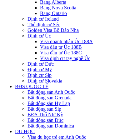
Bang Alberta
Bang Nova Scotia
Bang Ontario
Định cư Ireland
Thẻ định cư Séc
Golden Visa Bồ Đào Nha
Định cư Úc
Visa doanh nhân Úc 188A
Visa đầu tư Úc 188B
Visa đầu tư Úc 188C
Visa định cư tay nghề Úc
Định cư Đức
Định cư Mỹ
Định cư Síp
Định cư Slovakia
BĐS QUỐC TẾ
Bất động sản Anh Quốc
Bất động sản Grenada
Bất động sản Hy Lạp
Bất động sản Síp
BĐS Thổ Nhĩ Kỳ
Bất động sản Đức
Bất động sản Dominica
DU HỌC
Visa du học trẻ em Anh Quốc