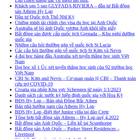
Lạp chiến thắng đắc cử thêm lần nữa.
Khách sạn 5 sao GLYFADA RIVIERA – đầu tư Bất động
sản Athens Hy Lạp
Đầu tư Quốc tịch Thổ Nhĩ Kỳ
Chứng minh tài chính cho visa du học tại Anh Quốc
Australia sẽ bỏ ảnh Quốc vương Anh khỏi tiền giấy
Bất động sản được cấp quốc tịch Grenada – Khu nghỉ dưỡng
quốc gia
Những câu hỏi thường gặp về quốc tịch St Lucia
Các câu hỏi thường gặp về quốc tịch St Kitts và Nevis
4 đại học hàng đầu Australia xét tuyển thẳng học sinh Việt
Nam
Đại học số 1 Úc xét tuyển thẳng học sinh của 92 trường học
Việt Nam
CBI St. Kitts and Nevis – Cơ quan quản lý CBI – Thanh toán
cứu trợ COVID-19
Croatia gia nhập Khu vực Schengen từ ngày 1/1/2023
Danh sách các nước ký hiệp định quốc gia với Hoa Kỳ
BĐS Hy Lạp – Bán nhà Đông Bắc Athen
Bán nhà hướng nam của Athens Hy Lạp
BĐS Hy Lạp -Biệt thự Junior villa tại đảo Crete
Tổng hợp bất động sản Athens – Hy Lạp quý 4.2022
Bất động sản Anh Quốc – Liền kề tại Scunthorpe
Bất động sản Anh Quốc – Parker Street Residences –
Liverpool