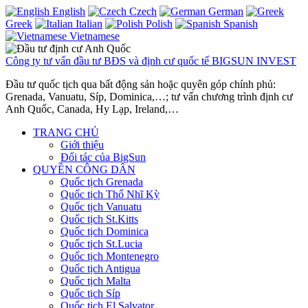
English
Czech
German
Greek
Italian
Polish
Spanish
Vietnamese
Công ty tư vấn đầu tư BĐS và định cư quốc tế BIGSUN INVEST
Đầu tư quốc tịch qua bất động sản hoặc quyên góp chính phủ:
Grenada, Vanuatu, Síp, Dominica,…; tư vấn chương trình định cư
Anh Quốc, Canada, Hy Lạp, Ireland,…
TRANG CHỦ
Giới thiệu
Đối tác của BigSun
QUYỀN CÔNG DÂN
Quốc tịch Grenada
Quốc tịch Thổ Nhĩ Kỳ
Quốc tịch Vanuatu
Quốc tịch St.Kitts
Quốc tịch Dominica
Quốc tịch St.Lucia
Quốc tịch Montenegro
Quốc tịch Antigua
Quốc tịch Malta
Quốc tịch Síp
Quốc tịch El Salvator