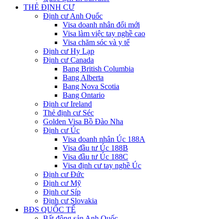
THẺ ĐỊNH CƯ
Định cư Anh Quốc
Visa doanh nhân đổi mới
Visa làm việc tay nghề cao
Visa chăm sóc và y tế
Định cư Hy Lạp
Định cư Canada
Bang British Columbia
Bang Alberta
Bang Nova Scotia
Bang Ontario
Định cư Ireland
Thẻ định cư Séc
Golden Visa Bồ Đào Nha
Định cư Úc
Visa doanh nhân Úc 188A
Visa đầu tư Úc 188B
Visa đầu tư Úc 188C
Visa định cư tay nghề Úc
Định cư Đức
Định cư Mỹ
Định cư Síp
Định cư Slovakia
BĐS QUỐC TẾ
Bất động sản Anh Quốc