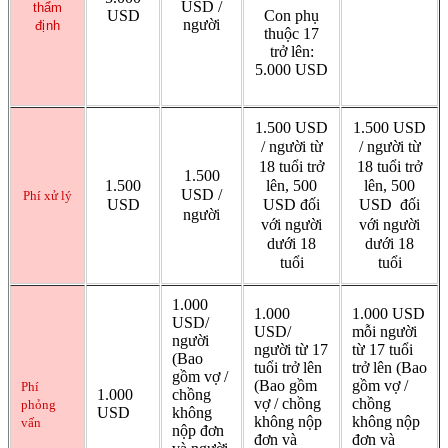
USD /
thẩm
USD
Con phụ
người
định
thuộc 17
trở lên:
5.000 USD
1.500 USD
1.500 USD
/ người từ
/ người từ
18 tuổi trở
18 tuổi trở
1.500
lên, 500
lên, 500
1.500
USD /
Phí xử lý
USD đối
USD đối
USD
người
với người
với người
dưới 18
dưới 18
tuổi
tuổi
1.000
1.000
1.000 USD
USD/
USD/
mỗi người
người
người từ 17
từ 17 tuổi
(Bao
tuổi trở lên
trở lên (Bao
gồm vợ /
(Bao gồm
gồm vợ /
Phí
1.000
chồng
vợ / chồng
chồng
phỏng
USD
không
không nộp
không nộp
vấn
nộp đơn
đơn và
đơn và