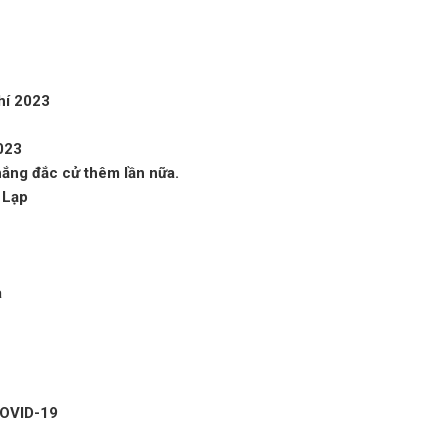
phí 2023
2023
hắng đắc cử thêm lần nữa.
 Lạp
a
 COVID-19