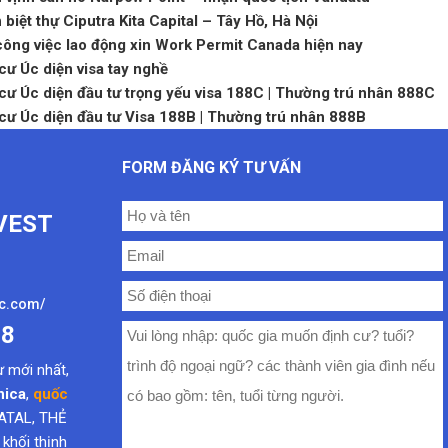
 biệt thự Ciputra Kita Capital – Tây Hồ, Hà Nội
ông việc lao động xin Work Permit Canada hiện nay
cư Úc diện visa tay nghề
cư Úc diện đầu tư trọng yếu visa 188C | Thường trú nhân 888C
cư Úc diện đầu tư Visa 188B | Thường trú nhân 888B
FORM ĐĂNG KÝ TƯ VẤN
VEST
oc.com/
08
ư mới nhất
,
nica
,
quốc
ATAL, THẺ
hối thịnh