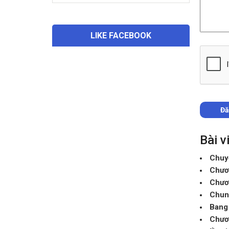
LIKE FACEBOOK
Bài v
Chuyế
Chươn
Chươn
Chun
Bang 
Chươn