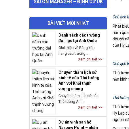
SALON MANAGER – ĐỊNH CƯ UK
Chủ tịch 
BÀI VIẾT MỚI NHẤT
Phát biểu
năm qua.
Danh sách các trường
đối với n
đại học tại Anh Quốc
của Hy L
Giới thiệu về Bảng xếp
hạng các trường...
Xem chi tiết >>
Chủ tịch 
Chuyến thăm lịch sử
Thủ tướn
kinh tế của Thủ tướng
nền kinh 
Anh với Khối thịnh
vượng chung
Chuyến thăm lịch sử của
Thủ tướng
Thủ tướng Anh...
Thủ tướng
Xem chi tiết >>
Hy Lạp cũ
nguồn nă
Dự án vịnh san hô
Narpow Point – nhận
Covid-19