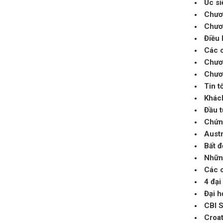
Úc si
Chươ
Chươn
Điều 
Các c
Chươn
Chươn
Tin t
Khác
Đầu t
Chứng
Austr
Bất đ
Những
Các c
4 đại
Đại h
CBI S
Croa