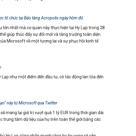
ợc tổ chức tại Bảo tàng Acropolis ngày hôm đó.
 tư lớn nhất mà cơ quan này thực hiện tại Hy Lạp trong 28
thể giúp thúc đẩy sự đổi mới và tăng trưởng toàn diện
của Microsoft về một tương lai và sự phục hồi kinh tế
y
.
y Lạp như một điểm đến đầu tư, có tác động lan tỏa đến
o” này từ Microsoft qua Twitter
 mang lại giá trị vượt quá 1 tỷ EUR trong thời gian dài.
c trung tâm dữ liệu của họ trên toàn thế giới bằng các
 phủ Hy Lạp cũng nhấn mạnh rằng họ hy vọng sẽ cân