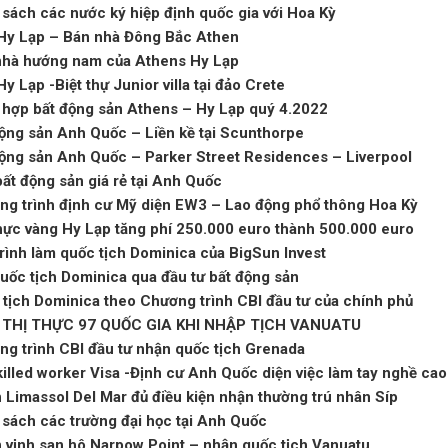
sách các nước ký hiệp định quốc gia với Hoa Kỳ
Hy Lạp – Bán nhà Đông Bắc Athen
nhà hướng nam của Athens Hy Lạp
y Lạp -Biệt thự Junior villa tại đảo Crete
 hợp bất động sản Athens – Hy Lạp quý 4.2022
ộng sản Anh Quốc – Liền kề tại Scunthorpe
ộng sản Anh Quốc – Parker Street Residences – Liverpool
ất động sản giá rẻ tại Anh Quốc
ng trình định cư Mỹ diện EW3 – Lao động phổ thông Hoa Kỳ
hực vàng Hy Lạp tăng phí 250.000 euro thành 500.000 euro
rình làm quốc tịch Dominica của BigSun Invest
uốc tịch Dominica qua đầu tư bất động sản
tịch Dominica theo Chương trình CBI đầu tư của chính phủ
 THỊ THỰC 97 QUỐC GIA KHI NHẬP TỊCH VANUATU
g trình CBI đầu tư nhận quốc tịch Grenada
illed worker Visa -Định cư Anh Quốc diện việc làm tay nghề cao
 Limassol Del Mar đủ điều kiện nhận thường trú nhân Síp
sách các trường đại học tại Anh Quốc
 vịnh san hô Narpow Point – nhận quốc tịch Vanuatu