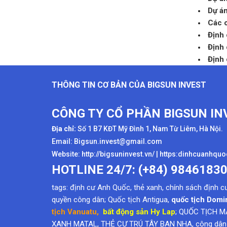
Dự án
Các c
Định 
Định 
Định 
THÔNG TIN CƠ BẢN CỦA BIGSUN INVEST
CÔNG TY CỔ PHẦN BIGSUN IN
Địa chỉ:
Số 1 B7 KĐT Mỹ Đình 1, Nam Từ Liêm, Hà Nội.
Email: Bigsun.invest@gmail.com
Website:
http://bigsuninvest.vn/
|
https:dinhcuanhqu
HOTLINE 24/7: (+84) 9846183
tags:
định cư Anh Quốc
,
thẻ xanh
,
chính sách định c
quyền công dân
; Quốc tịch Antigua,
quốc tịch Domi
tịch Vanuatu
,
bất động sản Hy Lap
; QUỐC TỊCH M
XANH MATAL, THẺ CƯ TRÚ TÂY BAN NHA, công dân k