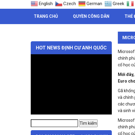
English
Czech
German
Greek
TRANG CHỦ
QUYỀN CÔNG DÂN
THẺ 
MICRO
HOT NEWS ĐỊNH CƯ ANH QUỐC
Microsoft
chính ph
cổ học c
Mới đây,
Euro cho
Gã khổng
và chính
các chươ
và sinh v
Microsoft
Tìm
Tìm kiếm
chính ph
kiếm:
cổ học c