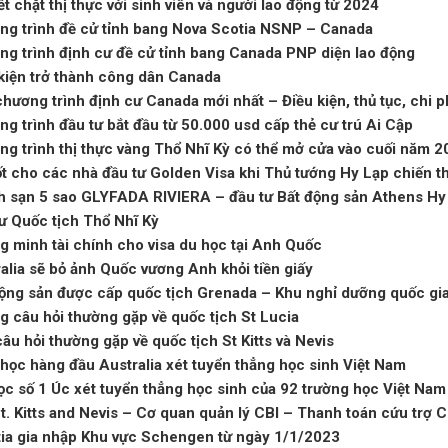
ết chặt thị thực với sinh viên và người lao động từ 2024
ng trình đề cử tỉnh bang Nova Scotia NSNP – Canada
g trình định cư đề cử tỉnh bang Canada PNP diện lao động
kiện trở thành công dân Canada
hương trình định cư Canada mới nhất – Điều kiện, thủ tục, chi 
g trình đầu tư bắt đầu từ 50.000 usd cấp thẻ cư trú Ai Cập
g trình thị thực vàng Thổ Nhĩ Kỳ có thể mở cửa vào cuối năm 
ốt cho các nhà đầu tư Golden Visa khi Thủ tướng Hy Lạp chiến t
h sạn 5 sao GLYFADA RIVIERA – đầu tư Bất động sản Athens Hy
ư Quốc tịch Thổ Nhĩ Kỳ
 minh tài chính cho visa du học tại Anh Quốc
alia sẽ bỏ ảnh Quốc vương Anh khỏi tiền giấy
ộng sản được cấp quốc tịch Grenada – Khu nghỉ dưỡng quốc gi
 câu hỏi thường gặp về quốc tịch St Lucia
âu hỏi thường gặp về quốc tịch St Kitts và Nevis
 học hàng đầu Australia xét tuyển thẳng học sinh Việt Nam
ọc số 1 Úc xét tuyển thẳng học sinh của 92 trường học Việt Nam
t. Kitts and Nevis – Cơ quan quản lý CBI – Thanh toán cứu trợ
tia gia nhập Khu vực Schengen từ ngày 1/1/2023