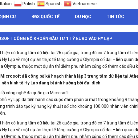
Italian
Polish
Spanish
Vietnamese
ĐỊNH CƯ
BĐS QUỐC TẾ
DU HỌC
TIN TỨC
SOFT CÔNG BỐ KHOẢN ĐẦU TƯ 1 TỶ EURO VÀO HY LẠP
 hiện có trung tâm dữ liệu tại 26 quốc gia, trong đó có 7 trung tâm ở Li
ủ Hy Lạp về một dự án thực tế tăng cường ở Olympia cổ đại – liên quan đ
ủa Olympia, thuộc một dự án thí điểm phụ nhằm củng cố thêm các điều kiệ
 Microsoft đã công bố kế hoạch thành lập 3 trung tâm dữ liệu tại Athen
 nền kinh tế Hy Lạp đang bị ảnh hưởng bởi đại dịch.
 lồ công nghệ đa quốc gia Microsoft
 phủ Hy Lạp đã tiến hành các cuộc đàm phán bí mật trong khoảng 9 thán
ng trình đào tạo kỹ năng kỹ thuật số cho khoảng 100.000 nhân viên chín
iên.
 hiện có trung tâm dữ liệu tại 26 quốc gia, trong đó có 7 trung tâm ở Li
ủ Hy Lạp về một dự án thực tế tăng cường ở Olympia cổ đại – liên quan đ
ủa Olympia, thuộc một dự án thí điểm phụ nhằm củng cố thêm các điều kiệ