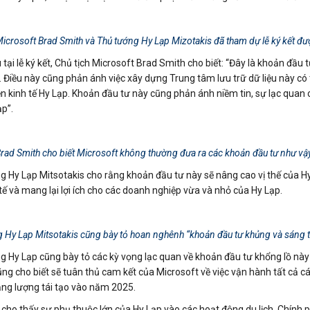
Microsoft Brad Smith và Thủ tướng Hy Lạp Mizotakis đã tham dự lễ ký kết đư
 tại lễ ký kết, Chủ tịch Microsoft Brad Smith cho biết: “Đây là khoản đầu
 Điều này cũng phản ánh việc xây dựng Trung tâm lưu trữ dữ liệu này có 
ền kinh tế Hy Lạp. Khoản đầu tư này cũng phản ánh niềm tin, sự lạc quan 
ạp”.
Brad Smith cho biết Microsoft không thường đưa ra các khoản đầu tư như vậ
g Hy Lạp Mitsotakis cho rằng khoản đầu tư này sẽ nâng cao vị thế của H
tế và mang lại lợi ích cho các doanh nghiệp vừa và nhỏ của Hy Lạp.
 Hy Lạp Mitsotakis cũng bày tỏ hoan nghênh “khoản đầu tư khủng và sáng tạ
 Hy Lạp cũng bày tỏ các kỳ vọng lạc quan về khoản đầu tư khổng lồ này sẽ
ng cho biết sẽ tuân thủ cam kết của Microsoft về việc vận hành tất cả cá
ng lượng tái tạo vào năm 2025.
 cho thấy sự phụ thuộc lớn của Hy Lạp vào các hoạt động du lịch, Chính