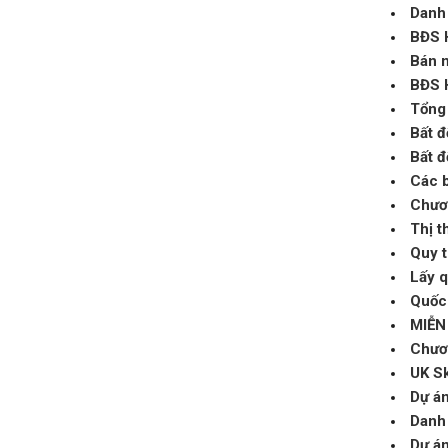
Danh 
BĐS 
Bán 
BĐS H
Tổng
Bất đ
Bất đ
Các b
Chươ
Thị t
Quy t
Lấy q
Quốc 
MIỄN
Chươn
UK Sk
Dự án
Danh 
Dự án