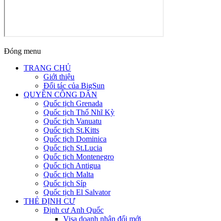
Đóng menu
TRANG CHỦ
Giới thiệu
Đối tác của BigSun
QUYỀN CÔNG DÂN
Quốc tịch Grenada
Quốc tịch Thổ Nhĩ Kỳ
Quốc tịch Vanuatu
Quốc tịch St.Kitts
Quốc tịch Dominica
Quốc tịch St.Lucia
Quốc tịch Montenegro
Quốc tịch Antigua
Quốc tịch Malta
Quốc tịch Síp
Quốc tịch El Salvator
THẺ ĐỊNH CƯ
Định cư Anh Quốc
Visa doanh nhân đổi mới