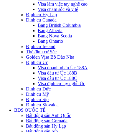
Visa làm việc tay nghề cao
Visa chăm sóc và y tế
Định cư Hy Lạp
Định cư Canada
Bang British Columbia
Bang Alberta
Bang Nova Scotia
Bang Ontario
Định cư Ireland
Thẻ định cư Séc
Golden Visa Bồ Đào Nha
Định cư Úc
Visa doanh nhân Úc 188A
Visa đầu tư Úc 188B
Visa đầu tư Úc 188C
Visa định cư tay nghề Úc
Định cư Đức
Định cư Mỹ
Định cư Síp
Định cư Slovakia
BĐS QUỐC TẾ
Bất động sản Anh Quốc
Bất động sản Grenada
Bất động sản Hy Lạp
Bất động sản Síp