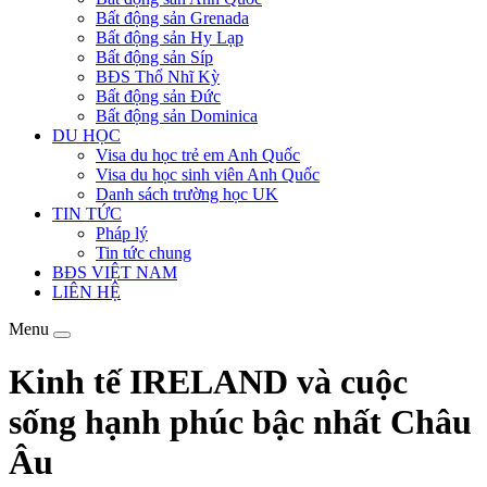
Bất động sản Grenada
Bất động sản Hy Lạp
Bất động sản Síp
BĐS Thổ Nhĩ Kỳ
Bất động sản Đức
Bất động sản Dominica
DU HỌC
Visa du học trẻ em Anh Quốc
Visa du học sinh viên Anh Quốc
Danh sách trường học UK
TIN TỨC
Pháp lý
Tin tức chung
BĐS VIỆT NAM
LIÊN HỆ
Menu
Kinh tế IRELAND và cuộc
sống hạnh phúc bậc nhất Châu
Âu