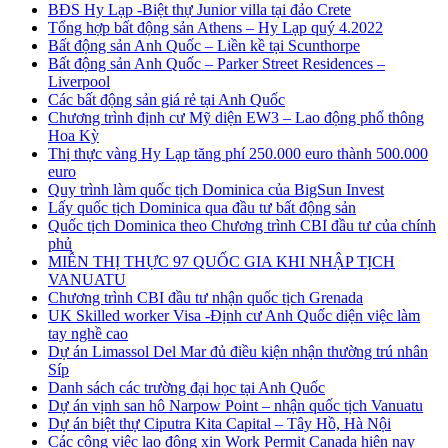
BĐS Hy Lạp -Biệt thự Junior villa tại đảo Crete
Tổng hợp bất động sản Athens – Hy Lạp quý 4.2022
Bất động sản Anh Quốc – Liền kề tại Scunthorpe
Bất động sản Anh Quốc – Parker Street Residences –
Liverpool
Các bất động sản giá rẻ tại Anh Quốc
Chương trình định cư Mỹ diện EW3 – Lao động phổ thông
Hoa Kỳ
Thị thực vàng Hy Lạp tăng phí 250.000 euro thành 500.000
euro
Quy trình làm quốc tịch Dominica của BigSun Invest
Lấy quốc tịch Dominica qua đầu tư bất động sản
Quốc tịch Dominica theo Chương trình CBI đầu tư của chính
phủ
MIỄN THỊ THỰC 97 QUỐC GIA KHI NHẬP TỊCH
VANUATU
Chương trình CBI đầu tư nhận quốc tịch Grenada
UK Skilled worker Visa -Định cư Anh Quốc diện việc làm
tay nghề cao
Dự án Limassol Del Mar đủ điều kiện nhận thường trú nhân
Síp
Danh sách các trường đại học tại Anh Quốc
Dự án vịnh san hô Narpow Point – nhận quốc tịch Vanuatu
Dự án biệt thự Ciputra Kita Capital – Tây Hồ, Hà Nội
Các công việc lao động xin Work Permit Canada hiện nay