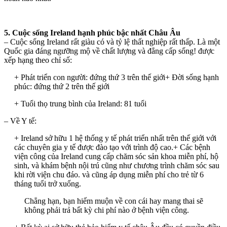
5. Cuộc sống Ireland hạnh phúc bậc nhất Châu Âu
– Cuộc sống Ireland rất giàu có và tỷ lệ thất nghiệp rất thấp. Là một
Quốc gia đáng ngưỡng mộ về chất lượng và đẳng cấp sống! được
xếp hạng theo chỉ số:
+ Phát triển con người: đứng thứ 3 trên thế giới+ Đời sống hạnh
phúc: đứng thứ 2 trên thế giới
+ Tuổi thọ trung bình của Ireland: 81 tuổi
– Về Y tế:
+ Ireland sở hữu 1 hệ thống y tế phát triển nhất trên thế giới với
các chuyên gia y tế được đào tạo với trình độ cao.+ Các bệnh
viện công của Ireland cung cấp chăm sóc sản khoa miễn phí, hộ
sinh, và khám bệnh nội trú cũng như chương trình chăm sóc sau
khi rời viện chu đáo. và cũng áp dụng miễn phí cho trẻ từ 6
tháng tuổi trở xuống.
Chẳng hạn, bạn hiếm muộn về con cái hay mang thai sẽ
không phải trả bất kỳ chi phí nào ở bệnh viện công.