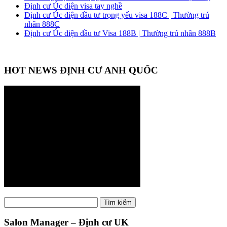
Định cư Úc diện visa tay nghề
Định cư Úc diện đầu tư trọng yếu visa 188C | Thường trú
nhân 888C
Định cư Úc diện đầu tư Visa 188B | Thường trú nhân 888B
HOT NEWS ĐỊNH CƯ ANH QUỐC
Tìm
Tìm kiếm
kiếm:
Salon Manager – Định cư UK