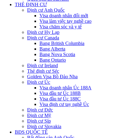
THẺ ĐỊNH CƯ
Định cư Anh Quốc
Visa doanh nhân đổi mới
Visa làm việc tay nghề cao
Visa chăm sóc và y tế
Định cư Hy Lạp
Định cư Canada
Bang British Columbia
Bang Alberta
Bang Nova Scotia
Bang Ontario
Định cư Ireland
Thẻ định cư Séc
Golden Visa Bồ Đào Nha
Định cư Úc
Visa doanh nhân Úc 188A
Visa đầu tư Úc 188B
Visa đầu tư Úc 188C
Visa định cư tay nghề Úc
Định cư Đức
Định cư Mỹ
Định cư Síp
Định cư Slovakia
BĐS QUỐC TẾ
Bất động sản Anh Quốc