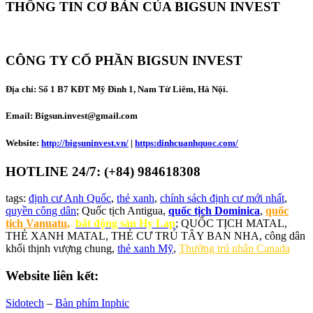
THÔNG TIN CƠ BẢN CỦA BIGSUN INVEST
CÔNG TY CỔ PHẦN BIGSUN INVEST
Địa chỉ:
Số 1 B7 KĐT Mỹ Đình 1, Nam Từ Liêm, Hà Nội.
Email: Bigsun.invest@gmail.com
Website:
http://bigsuninvest.vn/
|
https:dinhcuanhquoc.com/
HOTLINE 24/7: (+84) 984618308
tags:
định cư Anh Quốc
,
thẻ xanh
,
chính sách định cư mới nhất
,
quyền công dân
; Quốc tịch Antigua,
quốc tịch Dominica
,
quốc
tịch Vanuatu
,
bất động sản Hy Lap
; QUỐC TỊCH MATAL,
THẺ XANH MATAL, THẺ CƯ TRÚ TÂY BAN NHA, công dân
khối thịnh vượng chung,
thẻ xanh Mỹ
,
Thường trú nhân Canada
Website liên kết:
Sidotech
–
Bàn phím Inphic