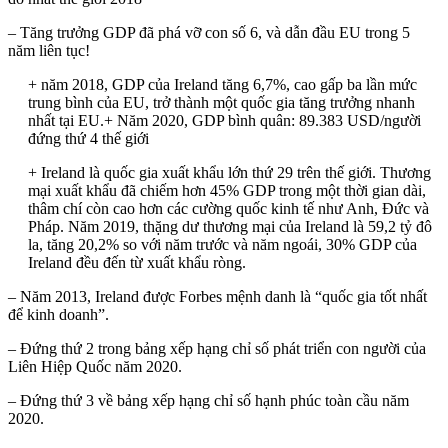
– Tăng trưởng GDP đã phá vỡ con số 6, và dẫn đầu EU trong 5
năm liên tục!
+ năm 2018, GDP của Ireland tăng 6,7%, cao gấp ba lần mức
trung bình của EU, trở thành một quốc gia tăng trưởng nhanh
nhất tại EU.+ Năm 2020, GDP bình quân: 89.383 USD/người
đứng thứ 4 thế giới
+ Ireland là quốc gia xuất khẩu lớn thứ 29 trên thế giới. Thương
mại xuất khẩu đã chiếm hơn 45% GDP trong một thời gian dài,
thâm chí còn cao hơn các cường quốc kinh tế như Anh, Đức và
Pháp. Năm 2019, thặng dư thương mại của Ireland là 59,2 tỷ đô
la, tăng 20,2% so với năm trước và năm ngoái, 30% GDP của
Ireland đều đến từ xuất khẩu ròng.
– Năm 2013, Ireland được Forbes mệnh danh là “quốc gia tốt nhất
để kinh doanh”.
– Đứng thứ 2 trong bảng xếp hạng chỉ số phát triển con người của
Liên Hiệp Quốc năm 2020.
– Đứng thứ 3 về bảng xếp hạng chỉ số hạnh phúc toàn cầu năm
2020.