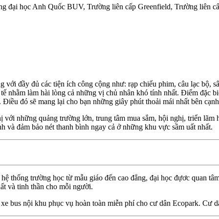
ng đại học Anh Quốc BUV, Trường liên cấp Greenfield, Trường liên c
ới đầy đủ các tiện ích công cộng như: rạp chiếu phim, câu lạc bộ, sân 
c tế nhằm làm hài lòng cả những vị chủ nhân khó tính nhất. Điểm đặc biệ
n. Điều đó sẽ mang lại cho bạn những giây phút thoải mái nhất bên cạn
ị với những quảng trường lớn, trung tâm mua sắm, hội nghị, triển lãm 
nh và đảm bảo nét thanh bình ngay cả ở những khu vực sầm uất nhất.
hệ thống trường học từ mẫu giáo đến cao đẳng, đại học đựơc quan tâm 
hất và tinh thần cho mỗi người.
e bus nội khu phục vụ hoàn toàn miễn phí cho cư dân Ecopark. Cư dân 