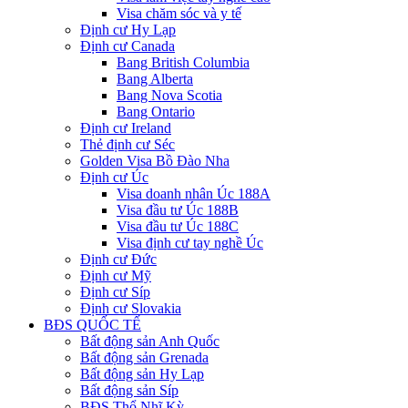
Visa chăm sóc và y tế
Định cư Hy Lạp
Định cư Canada
Bang British Columbia
Bang Alberta
Bang Nova Scotia
Bang Ontario
Định cư Ireland
Thẻ định cư Séc
Golden Visa Bồ Đào Nha
Định cư Úc
Visa doanh nhân Úc 188A
Visa đầu tư Úc 188B
Visa đầu tư Úc 188C
Visa định cư tay nghề Úc
Định cư Đức
Định cư Mỹ
Định cư Síp
Định cư Slovakia
BĐS QUỐC TẾ
Bất động sản Anh Quốc
Bất động sản Grenada
Bất động sản Hy Lạp
Bất động sản Síp
BĐS Thổ Nhĩ Kỳ