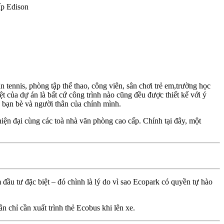
ấp Edison
tennis, phòng tập thể thao, công viên, sân chơi trẻ em,trường học
t của dự án là bất cứ công trình nào cũng đều được thiết kế với ý
h bạn bè và người thân của chính mình.
hiện đại cùng các toà nhà văn phòng cao cấp. Chính tại đây, một
đầu tư đặc biệt – đó chình là lý do vì sao Ecopark có quyền tự hào
chỉ cần xuất trình thẻ Ecobus khi lên xe.