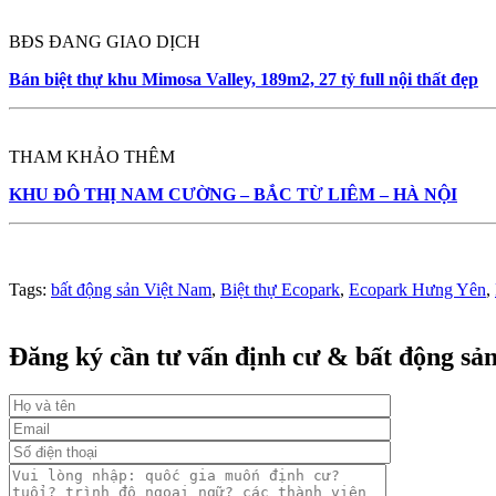
BĐS ĐANG GIAO DỊCH
Bán biệt thự khu Mimosa Valley, 189m2, 27 tỷ full nội thất đẹp
THAM KHẢO THÊM
KHU ĐÔ THỊ NAM CƯỜNG – BẮC TỪ LIÊM – HÀ NỘI
Tags:
bất động sản Việt Nam
,
Biệt thự Ecopark
,
Ecopark Hưng Yên
,
Đăng ký cần tư vấn định cư & bất động sả