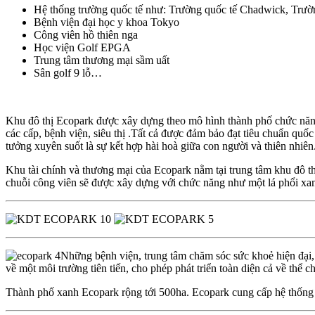
Hệ thống trường quốc tế như: Trường quốc tế Chadwick, Trườ
Bệnh viện đại học y khoa Tokyo
Công viên hồ thiên nga
Học viện Golf EPGA
Trung tâm thương mại sầm uất
Sân golf 9 lỗ…
Khu đô thị Ecopark được xây dựng theo mô hình thành phố chức năng v
các cấp, bệnh viện, siêu thị .Tất cả được đảm bảo đạt tiêu chuẩn quố
tưởng xuyên suốt là sự kết hợp hài hoà giữa con người và thiên nhiê
Khu tài chính và thương mại của Ecopark nằm tại trung tâm khu đô th
chuỗi công viên sẽ được xây dựng với chức năng như một lá phổi xa
Những bệnh viện, trung tâm chăm sóc sức khoẻ hiện đại, 
về một môi trường tiên tiến, cho phép phát triển toàn diện cả về thể c
Thành phố xanh Ecopark rộng tới 500ha. Ecopark cung cấp hệ thống x