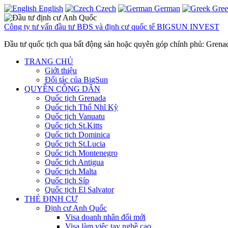
English
Czech
German
Gre
Công ty tư vấn đầu tư BĐS và định cư quốc tế BIGSUN INVEST
Đầu tư quốc tịch qua bất động sản hoặc quyên góp chính phủ: Gren
TRANG CHỦ
Giới thiệu
Đối tác của BigSun
QUYỀN CÔNG DÂN
Quốc tịch Grenada
Quốc tịch Thổ Nhĩ Kỳ
Quốc tịch Vanuatu
Quốc tịch St.Kitts
Quốc tịch Dominica
Quốc tịch St.Lucia
Quốc tịch Montenegro
Quốc tịch Antigua
Quốc tịch Malta
Quốc tịch Síp
Quốc tịch El Salvator
THẺ ĐỊNH CƯ
Định cư Anh Quốc
Visa doanh nhân đổi mới
Visa làm việc tay nghề cao