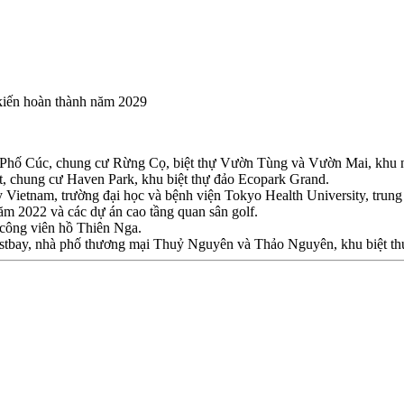
 kiến hoàn thành năm 2029
hố Cúc, chung cư Rừng Cọ, biệt thự Vườn Tùng và Vườn Mai, khu nhà
, chung cư Haven Park, khu biệt thự đảo Ecopark Grand.
y Vietnam, trường đại học và bệnh viện Tokyo Health University, trun
năm 2022 và các dự án cao tầng quan sân golf.
công viên hồ Thiên Nga.
tbay, nhà phố thương mại Thuỷ Nguyên và Thảo Nguyên, khu biệt th