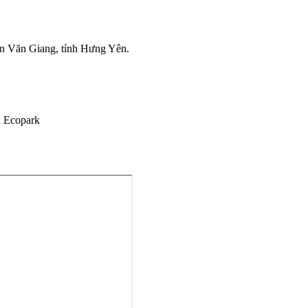
ện Văn Giang, tỉnh Hưng Yên.
ị Ecopark