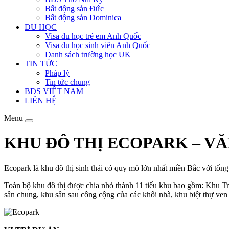
Bất động sản Đức
Bất động sản Dominica
DU HỌC
Visa du học trẻ em Anh Quốc
Visa du học sinh viên Anh Quốc
Danh sách trường học UK
TIN TỨC
Pháp lý
Tin tức chung
BĐS VIỆT NAM
LIÊN HỆ
Menu
KHU ĐÔ THỊ ECOPARK – VĂ
Ecopark là khu đô thị sinh thái có quy mô lớn nhất miền Bắc với tổng 
Toàn bộ khu đô thị được chia nhỏ thành 11 tiểu khu bao gồm: Khu T
sân chung, khu sân sau công cộng của các khối nhà, khu biệt thự ven