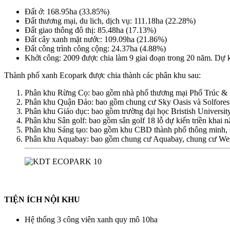
Đất ở: 168.95ha (33.85%)
Đất thương mại, du lich, dịch vụ: 111.18ha (22.28%)
Đất giao thông đô thị: 85.48ha (17.13%)
Đất cây xanh mặt nước: 109.09ha (21.86%)
Đất công trình công cộng: 24.37ha (4.88%)
Khởi công: 2009 được chia làm 9 giai đoạn trong 20 năm. Dự
Thành phố xanh Ecopark được chia thành các phân khu sau:
Phân khu Rừng Cọ: bao gồm nhà phố thương mại Phố Trúc & P
Phân khu Quận Đảo: bao gồm chung cư Sky Oasis và Solforest
Phân khu Giáo dục: bao gồm trường đại học Bristish Universit
Phân khu Sân golf: bao gồm sân golf 18 lỗ dự kiến triền khai 
Phân khu Sáng tạo: bao gồm khu CBD thành phố thông minh, 
Phân khu Aquabay: bao gồm chung cư Aquabay, chung cư Wes
TIỆN ÍCH NỘI KHU
Hệ thống 3 công viên xanh quy mô 10ha