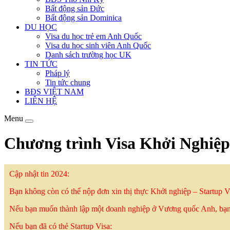
Bất động sản Đức
Bất động sản Dominica
DU HỌC
Visa du học trẻ em Anh Quốc
Visa du học sinh viên Anh Quốc
Danh sách trường học UK
TIN TỨC
Pháp lý
Tin tức chung
BĐS VIỆT NAM
LIÊN HỆ
Menu
Chương trình Visa Khởi Nghiệp
Cập nhật tin 2024:
Bạn không còn có thể nộp đơn xin thị thực Khởi nghiệp – Startup V
Nếu bạn muốn thành lập một doanh nghiệp ở Vương quốc Anh, bạn
Nếu bạn đã có thẻ Startup Visa: