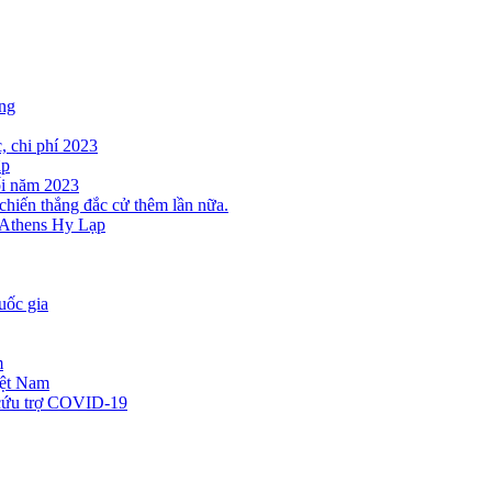
ộng
, chi phí 2023
ập
ối năm 2023
chiến thắng đắc cử thêm lần nữa.
Athens Hy Lạp
uốc gia
m
iệt Nam
 cứu trợ COVID-19