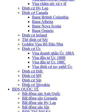
Visa chăm sóc và y tế
Định cư Hy Lạp
Định cư Canada
Bang British Columbia
Bang Alberta
Bang Nova Scotia
Bang Ontario
Định cư Ireland
Thẻ định cư Séc
Golden Visa Bồ Đào Nha
Định cư Úc
Visa doanh nhân Úc 188A
Visa đầu tư Úc 188B
Visa đầu tư Úc 188C
Visa định cư tay nghề Úc
Định cư Đức
Định cư Mỹ
Định cư Síp
Định cư Slovakia
BĐS QUỐC TẾ
Bất động sản Anh Quốc
Bất động sản Grenada
Bất động sản Hy Lạp
Bất động sản Síp
BĐS Thổ Nhĩ Kỳ