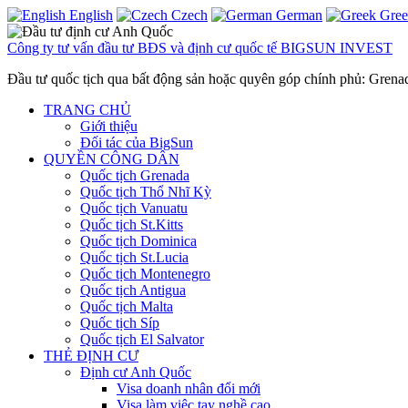
English
Czech
German
Gre
Công ty tư vấn đầu tư BĐS và định cư quốc tế BIGSUN INVEST
Đầu tư quốc tịch qua bất động sản hoặc quyên góp chính phủ: Gren
TRANG CHỦ
Giới thiệu
Đối tác của BigSun
QUYỀN CÔNG DÂN
Quốc tịch Grenada
Quốc tịch Thổ Nhĩ Kỳ
Quốc tịch Vanuatu
Quốc tịch St.Kitts
Quốc tịch Dominica
Quốc tịch St.Lucia
Quốc tịch Montenegro
Quốc tịch Antigua
Quốc tịch Malta
Quốc tịch Síp
Quốc tịch El Salvator
THẺ ĐỊNH CƯ
Định cư Anh Quốc
Visa doanh nhân đổi mới
Visa làm việc tay nghề cao