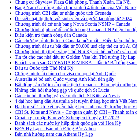
Chung cư Skyview Plaza Giải phóng, Thanh Xuân, Hà Nội
Bang Nam Úc dừng nhận học sinh ở 4 tỉnh nào của Việt Nam?
Chương trình CBI đầu tư nhận quốc tịch Grenada
Úc siết chặt thị thực với sinh viên và người lao động từ 2024
Chương trình đề cử tỉnh bang Nova Scotia NSNP – Canada
Chương trình định cư đề cử tỉnh bang Canada PNP diện lao đ
Điều kiện trở thành công dân Canada
Các chương trình định cư Canada mới nhất – Điều kiện, thủ tục
Chương trình đầu tư bắt đầu từ 50.000 usd cấp thẻ cư trú Ai C
Chương trình thị thực vàng Thổ Nhĩ Kỳ có thể mở cửa vào cu
Tin tốt cho các nhà đầu tư Golden Visa khi Thủ tướng Hy Lạp 
Khách sạn 5 sao GLYFADA RIVIERA – đầu tư Bất động sản 
Đầu tư Quốc tịch Thổ Nhĩ Kỳ
Chứng minh tài chính cho visa du học tại Anh Quốc
Australia sẽ bỏ ảnh Quốc vương Anh khỏi tiền giấy
Bất động sản được cấp quốc tịch Grenada – Khu nghỉ dưỡng q
Những câu hỏi thường gặp về quốc tịch St Lucia
Các câu hỏi thường gặp về quốc tịch St Kitts và Nevis
4 đại học hàng đầu Australia xét tuyển thẳng học sinh Việt Na
Đại học số 1 Úc xét tuyển thẳng học sinh của 92 trường học V
CBI St. Kitts and Nevis – Cơ quan quản lý CBI – Thanh toán
Croatia gia nhập Khu vực Schengen từ ngày 1/1/2023
Danh sách các nước ký hiệp định quốc gia với Hoa Kỳ
BĐS Hy Lạp – Bán nhà Đông Bắc Athen
Bán nhà hướng nam của Athens Hy Lạp