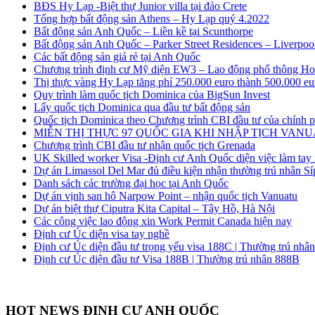
BĐS Hy Lạp -Biệt thự Junior villa tại đảo Crete
Tổng hợp bất động sản Athens – Hy Lạp quý 4.2022
Bất động sản Anh Quốc – Liền kề tại Scunthorpe
Bất động sản Anh Quốc – Parker Street Residences – Liverpoo
Các bất động sản giá rẻ tại Anh Quốc
Chương trình định cư Mỹ diện EW3 – Lao động phổ thông H
Thị thực vàng Hy Lạp tăng phí 250.000 euro thành 500.000 eu
Quy trình làm quốc tịch Dominica của BigSun Invest
Lấy quốc tịch Dominica qua đầu tư bất động sản
Quốc tịch Dominica theo Chương trình CBI đầu tư của chính 
MIỄN THỊ THỰC 97 QUỐC GIA KHI NHẬP TỊCH VAN
Chương trình CBI đầu tư nhận quốc tịch Grenada
UK Skilled worker Visa -Định cư Anh Quốc diện việc làm tay
Dự án Limassol Del Mar đủ điều kiện nhận thường trú nhân Sí
Danh sách các trường đại học tại Anh Quốc
Dự án vịnh san hô Narpow Point – nhận quốc tịch Vanuatu
Dự án biệt thự Ciputra Kita Capital – Tây Hồ, Hà Nội
Các công việc lao động xin Work Permit Canada hiện nay
Định cư Úc diện visa tay nghề
Định cư Úc diện đầu tư trọng yếu visa 188C | Thường trú nhâ
Định cư Úc diện đầu tư Visa 188B | Thường trú nhân 888B
HOT NEWS ĐỊNH CƯ ANH QUỐC