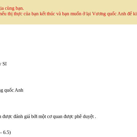
ia cùng bạn.
 nếu thị thực của bạn kết thúc và bạn muốn ở lại Vương quốc Anh để k
y Sĩ
ơng quốc Anh
n được đánh giá bởi một cơ quan được phê duyệt .
– 6.5)