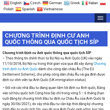
English
Czech
German
Greek
Italian
Polish
Spanish
Vietnamese
CHƯƠNG TRÌNH ĐỊNH CƯ ANH
QUỐC THÔNG QUA QUỐC TỊCH SÍP
Chương trình Định cư Anh quốc thông qua quốc tịch SÍP
– Theo thông tin chính thức từ Bộ Nội vụ Anh Quốc (UK) vào ngày
11/10/2018, Bộ Nội vụ trong thời gian vừ
a qua đã xây dựng
Chương
trình định cư Anh Quốc
dành cho công dân châu Âu (The EU
Settlement Scheme), cho phép công dân châu Âu và gia đình được
định cư vĩnh viễn tại Anh Quốc (UK immigration status).
– Đối với các nhà đầu tư đang quan tâm tới định cư Anh quốc, Bằng
việc sở hữu quốc tịch Cộng hòa Síp chỉ trong vòng 5 – 6 tháng (hạn
cuối đăng ký chương trình Đầu tư định cư Châu Âu của Anh Quốc là
ngày 30/06/2021), do vậy nhà đầu tư cần kịp thời đăng ký chương
trình đầu tư quốc tịch Síp, sau đó qua Anh Quốc sinh sống, học tập