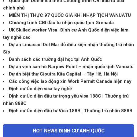
Quốc tịch Dominica theo Chương trình CBI đầu tư của
chính phủ
MIỄN THỊ THỰC 97 QUỐC GIA KHI NHẬP TỊCH VANUATU
Chương trình CBI đầu tư nhận quốc tịch Grenada
UK Skilled worker Visa -Định cư Anh Quốc diện việc làm
tay nghề cao
Dự án Limassol Del Mar đủ điều kiện nhận thường trú nhân
Síp
Danh sách các trường đại học tại Anh Quốc
Dự án vịnh san hô Narpow Point – nhận quốc tịch Vanuatu
Dự án biệt thự Ciputra Kita Capital – Tây Hồ, Hà Nội
Các công việc lao động xin Work Permit Canada hiện nay
Định cư Úc diện visa tay nghề
Định cư Úc diện đầu tư trọng yếu visa 188C | Thường trú
nhân 888C
Định cư Úc diện đầu tư Visa 188B | Thường trú nhân 888B
HOT NEWS ĐỊNH CƯ ANH QUỐC