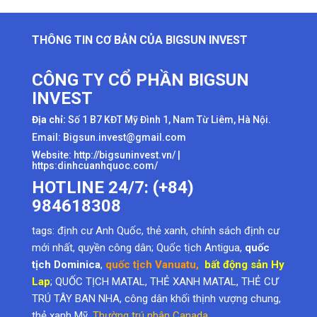
THÔNG TIN CƠ BẢN CỦA BIGSUN INVEST
CÔNG TY CỔ PHẦN BIGSUN
INVEST
Địa chỉ:
Số 1 B7 KĐT Mỹ Đình 1, Nam Từ Liêm, Hà Nội.
Email: Bigsun.invest@gmail.com
Website:
http://bigsuninvest.vn/
|
https:dinhcuanhquoc.com/
HOTLINE 24/7: (+84)
984618308
tags:
định cư Anh Quốc
,
thẻ xanh
,
chính sách định cư
mới nhất
,
quyền công dân
; Quốc tịch Antigua,
quốc
tịch Dominica
,
quốc tịch Vanuatu
,
bất động sản Hy
Lap
; QUỐC TỊCH MATAL, THẺ XANH MATAL, THẺ CƯ
TRÚ TÂY BAN NHA, công dân khối thịnh vượng chung,
thẻ xanh Mỹ
,
Thường trú nhân Canada