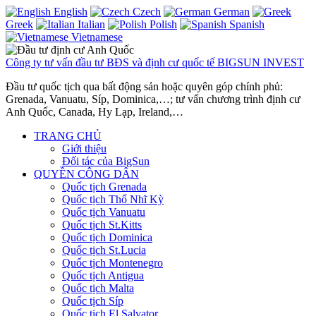
English
Czech
German
Greek
Italian
Polish
Spanish
Vietnamese
Công ty tư vấn đầu tư BĐS và định cư quốc tế BIGSUN INVEST
Đầu tư quốc tịch qua bất động sản hoặc quyên góp chính phủ:
Grenada, Vanuatu, Síp, Dominica,…; tư vấn chương trình định cư
Anh Quốc, Canada, Hy Lạp, Ireland,…
TRANG CHỦ
Giới thiệu
Đối tác của BigSun
QUYỀN CÔNG DÂN
Quốc tịch Grenada
Quốc tịch Thổ Nhĩ Kỳ
Quốc tịch Vanuatu
Quốc tịch St.Kitts
Quốc tịch Dominica
Quốc tịch St.Lucia
Quốc tịch Montenegro
Quốc tịch Antigua
Quốc tịch Malta
Quốc tịch Síp
Quốc tịch El Salvator