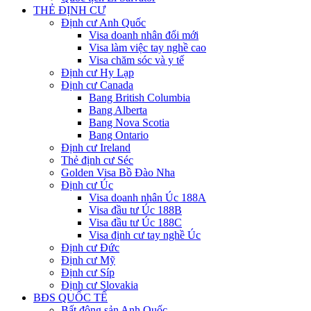
THẺ ĐỊNH CƯ
Định cư Anh Quốc
Visa doanh nhân đổi mới
Visa làm việc tay nghề cao
Visa chăm sóc và y tế
Định cư Hy Lạp
Định cư Canada
Bang British Columbia
Bang Alberta
Bang Nova Scotia
Bang Ontario
Định cư Ireland
Thẻ định cư Séc
Golden Visa Bồ Đào Nha
Định cư Úc
Visa doanh nhân Úc 188A
Visa đầu tư Úc 188B
Visa đầu tư Úc 188C
Visa định cư tay nghề Úc
Định cư Đức
Định cư Mỹ
Định cư Síp
Định cư Slovakia
BĐS QUỐC TẾ
Bất động sản Anh Quốc