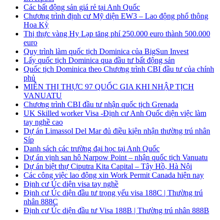
Các bất động sản giá rẻ tại Anh Quốc
Chương trình định cư Mỹ diện EW3 – Lao động phổ thông
Hoa Kỳ
Thị thực vàng Hy Lạp tăng phí 250.000 euro thành 500.000
euro
Quy trình làm quốc tịch Dominica của BigSun Invest
Lấy quốc tịch Dominica qua đầu tư bất động sản
Quốc tịch Dominica theo Chương trình CBI đầu tư của chính
phủ
MIỄN THỊ THỰC 97 QUỐC GIA KHI NHẬP TỊCH
VANUATU
Chương trình CBI đầu tư nhận quốc tịch Grenada
UK Skilled worker Visa -Định cư Anh Quốc diện việc làm
tay nghề cao
Dự án Limassol Del Mar đủ điều kiện nhận thường trú nhân
Síp
Danh sách các trường đại học tại Anh Quốc
Dự án vịnh san hô Narpow Point – nhận quốc tịch Vanuatu
Dự án biệt thự Ciputra Kita Capital – Tây Hồ, Hà Nội
Các công việc lao động xin Work Permit Canada hiện nay
Định cư Úc diện visa tay nghề
Định cư Úc diện đầu tư trọng yếu visa 188C | Thường trú
nhân 888C
Định cư Úc diện đầu tư Visa 188B | Thường trú nhân 888B