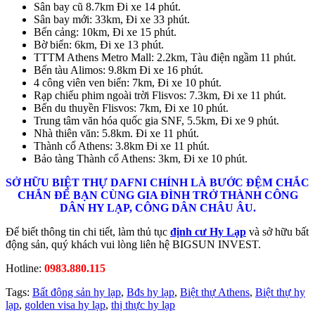
Sân bay cũ 8.7km Đi xe 14 phút.
Sân bay mới: 33km, Đi xe 33 phút.
Bến cảng: 10km, Đi xe 15 phút.
Bờ biển: 6km, Đi xe 13 phút.
TTTM Athens Metro Mall: 2.2km, Tàu điện ngầm 11 phút.
Bến tàu Alimos: 9.8km Đi xe 16 phút.
4 công viên ven biển: 7km, Đi xe 10 phút.
Rạp chiếu phim ngoài trời Flisvos: 7.3km, Đi xe 11 phút.
Bến du thuyền Flisvos: 7km, Đi xe 10 phút.
Trung tâm văn hóa quốc gia SNF, 5.5km, Đi xe 9 phút.
Nhà thiên văn: 5.8km. Đi xe 11 phút.
Thành cổ Athens: 3.8km Đi xe 11 phút.
Bảo tàng Thành cổ Athens: 3km, Đi xe 10 phút.
SỞ HỮU BIỆT THỰ DAFNI CHÍNH LÀ BƯỚC ĐỆM CHẮC
CHẮN ĐỂ BẠN CÙNG GIA ĐÌNH TRỞ THÀNH CÔNG
DÂN HY LẠP, CÔNG DÂN CHÂU ÂU.
Để biết thông tin chi tiết, làm thủ tục
định cư Hy Lạp
và sở hữu bất
động sản, quý khách vui lòng liên hệ BIGSUN INVEST.
Hotline:
0983.880.115
Tags:
Bất động sản hy lạp
,
Bđs hy lạp
,
Biệt thự Athens
,
Biệt thự hy
lạp
,
golden visa hy lạp
,
thị thực hy lạp