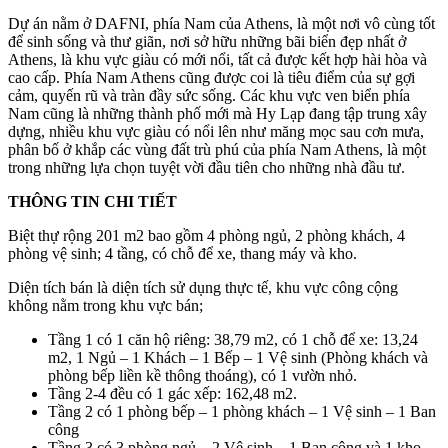
Dự án nằm ở DAFNI, phía Nam của Athens, là một nơi vô cùng tốt
để sinh sống và thư giãn, nơi sở hữu những bãi biển đẹp nhất ở
Athens, là khu vực giàu có mới nổi, tất cả được kết hợp hài hòa và
cao cấp. Phía Nam Athens cũng được coi là tiêu điểm của sự gợi
cảm, quyến rũ và tràn đầy sức sống. Các khu vực ven biển phía
Nam cũng là những thành phố mới mà Hy Lạp đang tập trung xây
dựng, nhiều khu vực giàu có nổi lên như măng mọc sau cơn mưa,
phân bố ở khắp các vùng đất trù phú của phía Nam Athens, là một
trong những lựa chọn tuyệt vời đầu tiên cho những nhà đầu tư.
THÔNG TIN CHI TIẾT
Biệt thự rộng 201 m2 bao gồm 4 phòng ngủ, 2 phòng khách, 4
phòng vệ sinh; 4 tầng, có chỗ để xe, thang máy và kho.
Diện tích bán là diện tích sử dụng thực tế, khu vực công cộng
không nằm trong khu vực bán;
Tầng 1 có 1 căn hộ riêng: 38,79 m2, có 1 chỗ để xe: 13,24
m2, 1 Ngủ – 1 Khách – 1 Bếp – 1 Vệ sinh (Phòng khách và
phòng bếp liền kề thông thoáng), có 1 vườn nhỏ.
Tầng 2-4 đều có 1 gác xếp: 162,48 m2.
Tầng 2 có 1 phòng bếp – 1 phòng khách – 1 Vệ sinh – 1 Ban
công
Tầng 3 có 3 phòng ngủ – 2 Vệ sinh – 1 Ban công và 1 kho.