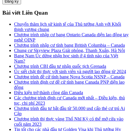
Bài viết Liên Quan
Chuyến thăm lịch sử kinh tế của Thủ tướng Anh với Khối
thịnh vượng chung
Chương trình nhập cư bang Ontario Canada diện lao động tay
nghề OINP
Chương trình nhập cư tỉnh bang British Columbia – Canada
Chung cư Skyview Plaza Giải phóng, Thanh Xuân, Hà Nội
Bang Nam Úc dừng nhận học sinh ở 4 tỉnh nào của Việt
Nam?
Chương trình CBI đầu tư nhận quốc tịch Grenada
Úc siết chặt thị thực với sinh viên và người lao động từ 2024
Chương trình đề cử tỉnh bang Nova Scotia NSNP – Canada
Chương trình định cư đề cử tỉnh bang Canada PNP diện lao
động
Điều kiện trở thành công dân Canada
Các chương trình định cư Canada mới nhất – Điều kiện, thủ
tục, chi phí 2023
Chương trình đầu tư bắt đầu từ 50.000 usd cấp thẻ cư trú Ai
Cập
Chương trình thị thực vàng Thổ Nhĩ Kỳ có thể mở cửa vào
cuối năm 2023
Tin tốt cho các nhà đầu tư Golden Visa khi Thủ tướng Hy