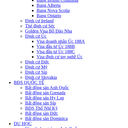
Bang British Columbia
Bang Alberta
Bang Nova Scotia
Bang Ontario
Định cư Ireland
Thẻ định cư Séc
Golden Visa Bồ Đào Nha
Định cư Úc
Visa doanh nhân Úc 188A
Visa đầu tư Úc 188B
Visa đầu tư Úc 188C
Visa định cư tay nghề Úc
Định cư Đức
Định cư Mỹ
Định cư Síp
Định cư Slovakia
BĐS QUỐC TẾ
Bất động sản Anh Quốc
Bất động sản Grenada
Bất động sản Hy Lạp
Bất động sản Síp
BĐS Thổ Nhĩ Kỳ
Bất động sản Đức
Bất động sản Dominica
DU HỌC