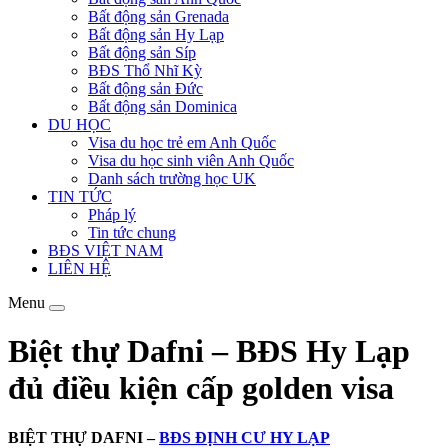
Bất động sản Grenada
Bất động sản Hy Lạp
Bất động sản Síp
BĐS Thổ Nhĩ Kỳ
Bất động sản Đức
Bất động sản Dominica
DU HỌC
Visa du học trẻ em Anh Quốc
Visa du học sinh viên Anh Quốc
Danh sách trường học UK
TIN TỨC
Pháp lý
Tin tức chung
BĐS VIỆT NAM
LIÊN HỆ
Menu
Biệt thự Dafni – BĐS Hy Lạp
đủ điều kiện cấp golden visa
BIỆT THỰ DAFNI –
BĐS ĐỊNH CƯ HY LẠP