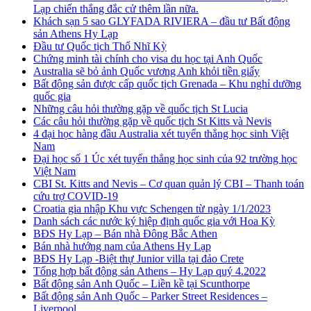
Lạp chiến thắng đắc cử thêm lần nữa.
Khách sạn 5 sao GLYFADA RIVIERA – đầu tư Bất động
sản Athens Hy Lạp
Đầu tư Quốc tịch Thổ Nhĩ Kỳ
Chứng minh tài chính cho visa du học tại Anh Quốc
Australia sẽ bỏ ảnh Quốc vương Anh khỏi tiền giấy
Bất động sản được cấp quốc tịch Grenada – Khu nghỉ dưỡng
quốc gia
Những câu hỏi thường gặp về quốc tịch St Lucia
Các câu hỏi thường gặp về quốc tịch St Kitts và Nevis
4 đại học hàng đầu Australia xét tuyển thẳng học sinh Việt
Nam
Đại học số 1 Úc xét tuyển thẳng học sinh của 92 trường học
Việt Nam
CBI St. Kitts and Nevis – Cơ quan quản lý CBI – Thanh toán
cứu trợ COVID-19
Croatia gia nhập Khu vực Schengen từ ngày 1/1/2023
Danh sách các nước ký hiệp định quốc gia với Hoa Kỳ
BĐS Hy Lạp – Bán nhà Đông Bắc Athen
Bán nhà hướng nam của Athens Hy Lạp
BĐS Hy Lạp -Biệt thự Junior villa tại đảo Crete
Tổng hợp bất động sản Athens – Hy Lạp quý 4.2022
Bất động sản Anh Quốc – Liền kề tại Scunthorpe
Bất động sản Anh Quốc – Parker Street Residences –
Liverpool