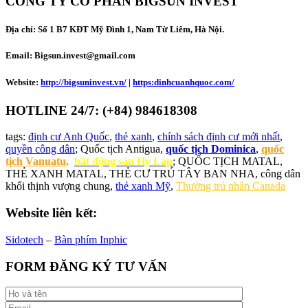
CÔNG TY CỔ PHẦN BIGSUN INVEST
Địa chỉ:
Số 1 B7 KĐT Mỹ Đình 1, Nam Từ Liêm, Hà Nội.
Email: Bigsun.invest@gmail.com
Website:
http://bigsuninvest.vn/
|
https:dinhcuanhquoc.com/
HOTLINE 24/7: (+84) 984618308
tags:
định cư Anh Quốc
,
thẻ xanh
,
chính sách định cư mới nhất
,
quyền công dân
; Quốc tịch Antigua,
quốc tịch Dominica
,
quốc
tịch Vanuatu
,
bất động sản Hy Lap
; QUỐC TỊCH MATAL,
THẺ XANH MATAL, THẺ CƯ TRÚ TÂY BAN NHA, công dân
khối thịnh vượng chung,
thẻ xanh Mỹ
,
Thường trú nhân Canada
Website liên kết:
Sidotech
–
Bàn phím Inphic
FORM ĐĂNG KÝ TƯ VẤN