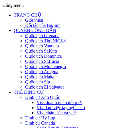
Đóng menu
TRANG CHỦ
Giới thiệu
Đối tác của BigSun
QUYỀN CÔNG DÂN
Quốc tịch Grenada
Quốc tịch Thổ Nhĩ Kỳ
Quốc tịch Vanuatu
Quốc tịch St.Kitts
Quốc tịch Dominica
Quốc tịch St.Lucia
Quốc tịch Montenegro
Quốc tịch Antigua
Quốc tịch Malta
Quốc tịch Síp
Quốc tịch El Salvator
THẺ ĐỊNH CƯ
Định cư Anh Quốc
Visa doanh nhân đổi mới
Visa làm việc tay nghề cao
Visa chăm sóc và y tế
Định cư Hy Lạp
Định cư Canada