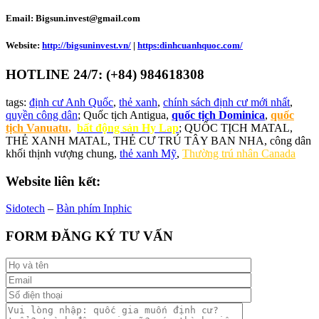
Email: Bigsun.invest@gmail.com
Website:
http://bigsuninvest.vn/
|
https:dinhcuanhquoc.com/
HOTLINE 24/7: (+84) 984618308
tags:
định cư Anh Quốc
,
thẻ xanh
,
chính sách định cư mới nhất
,
quyền công dân
; Quốc tịch Antigua,
quốc tịch Dominica
,
quốc
tịch Vanuatu
,
bất động sản Hy Lap
; QUỐC TỊCH MATAL,
THẺ XANH MATAL, THẺ CƯ TRÚ TÂY BAN NHA, công dân
khối thịnh vượng chung,
thẻ xanh Mỹ
,
Thường trú nhân Canada
Website liên kết:
Sidotech
–
Bàn phím Inphic
FORM ĐĂNG KÝ TƯ VẤN