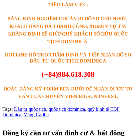
TIÊU LÀM VIỆC.
BẰNG KINH NGHIỆM CHUẨN BỊ HỒ SƠ CHO NHIỀU
KHÁCH HÀNG ĐÃ THÀNH CÔNG, BIGSUN TỰ TIN
KHẲNG ĐỊNH SẼ GIÚP QUÝ KHÁCH SỞ HỮU QUỐC
TỊCH DOMINICA.
HOTLINE HỖ TRỢ THẨM ĐỊNH VÀ TIẾP NHẬN HỒ SƠ
ĐẦU TƯ QUỐC TỊCH DOMINICA
(+84)984.618.308
HOẶC ĐĂNG KÝ FORM BÊN DƯỚI ĐỂ NHẬN ĐƯỢC TƯ
VẤN CỦA CHUYÊN VIÊN BIGSUN INVEST.
Tags:
Đầu tư quốc tịch
,
quốc tịch dominica
,
quỹ kinh tế EDF
Dominica
,
Vùng Caribe
Đăng ký cần tư vấn định cư & bất động