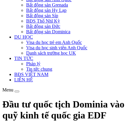
Bất động sản Grenada
Bất động sản Hy Lạp
Bất động sản Síp
BĐS Thổ Nhĩ Kỳ
Bất động sản Đức
Bất động sản Dominica
DU HỌC
Visa du học trẻ em Anh Quốc
Visa du học sinh viên Anh Quốc
Danh sách trường học UK
TIN TỨC
Pháp lý
Tin tức chung
BĐS VIỆT NAM
LIÊN HỆ
Menu
Đầu tư quốc tịch Dominia vào
quỹ kinh tế quốc gia EDF