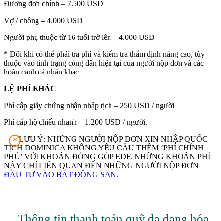
Đương đơn chính – 7.500 USD
Vợ / chồng – 4.000 USD
Người phụ thuộc từ 16 tuổi trở lên – 4.000 USD
* Đôi khi có thể phải trả phí và kiểm tra thẩm định nâng cao, tùy
thuộc vào tình trạng công dân hiện tại của người nộp đơn và các
hoàn cảnh cá nhân khác.
LỆ PHÍ KHÁC
Phí cấp giấy chứng nhận nhập tịch – 250 USD / người
Phí cấp hộ chiếu nhanh – 1.200 USD / người.
LƯU Ý: NHỮNG NGƯỜI NỘP ĐƠN XIN NHẬP QUỐC
*
TỊCH DOMINICA KHÔNG YÊU CẦU THÊM ‘PHÍ CHÍNH
PHỦ’ VỚI KHOẢN ĐÓNG GÓP EDF. NHỮNG KHOẢN PHÍ
NÀY CHỈ LIÊN QUAN ĐẾN NHỮNG NGƯỜI NỘP ĐƠN
ĐẦU TƯ VÀO BẤT ĐỘNG SẢN
.
Thông tin thanh toán quỹ đa dạng hóa