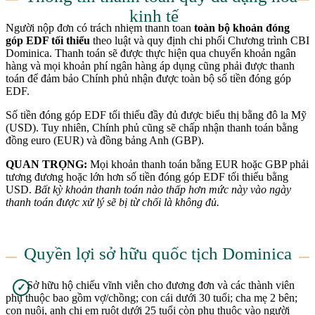
kinh tế
Người nộp đơn có trách nhiệm thanh toán
toàn bộ khoản đóng
góp EDF tối thiểu
theo luật và quy định chi phối Chương trình CBI
Dominica. Thanh toán sẽ được thực hiện qua chuyển khoản ngân
hàng và mọi khoản phí ngân hàng áp dụng cũng phải được thanh
toán để đảm bảo Chính phủ nhận được toàn bộ số tiền đóng góp
EDF.
Số tiền đóng góp EDF tối thiểu đầy đủ được biểu thị bằng đô la Mỹ
(USD). Tuy nhiên, Chính phủ cũng sẽ chấp nhận thanh toán bằng
đồng euro (EUR) và đồng bảng Anh (GBP).
QUAN TRỌNG:
Mọi khoản thanh toán bằng EUR hoặc GBP phải
tương đương hoặc lớn hơn số tiền đóng góp EDF tối thiểu bằng
USD.
Bất kỳ khoản thanh toán nào thấp hơn mức này vào ngày
thanh toán được xử lý sẽ bị từ chối là không đủ.
Quyền lợi sở hữu quốc tịch Dominica
Sở hữu hộ chiếu vĩnh viễn cho đương đơn và các thành viên
✓
phụ thuộc bao gồm vợ/chồng; con cái dưới 30 tuổi; cha mẹ 2 bên;
con nuôi, anh chị em ruột dưới 25 tuổi còn phụ thuộc vào người