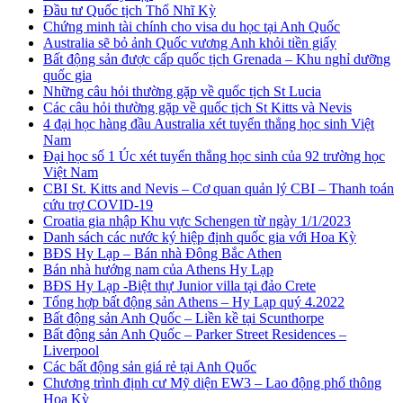
Đầu tư Quốc tịch Thổ Nhĩ Kỳ
Chứng minh tài chính cho visa du học tại Anh Quốc
Australia sẽ bỏ ảnh Quốc vương Anh khỏi tiền giấy
Bất động sản được cấp quốc tịch Grenada – Khu nghỉ dưỡng
quốc gia
Những câu hỏi thường gặp về quốc tịch St Lucia
Các câu hỏi thường gặp về quốc tịch St Kitts và Nevis
4 đại học hàng đầu Australia xét tuyển thẳng học sinh Việt
Nam
Đại học số 1 Úc xét tuyển thẳng học sinh của 92 trường học
Việt Nam
CBI St. Kitts and Nevis – Cơ quan quản lý CBI – Thanh toán
cứu trợ COVID-19
Croatia gia nhập Khu vực Schengen từ ngày 1/1/2023
Danh sách các nước ký hiệp định quốc gia với Hoa Kỳ
BĐS Hy Lạp – Bán nhà Đông Bắc Athen
Bán nhà hướng nam của Athens Hy Lạp
BĐS Hy Lạp -Biệt thự Junior villa tại đảo Crete
Tổng hợp bất động sản Athens – Hy Lạp quý 4.2022
Bất động sản Anh Quốc – Liền kề tại Scunthorpe
Bất động sản Anh Quốc – Parker Street Residences –
Liverpool
Các bất động sản giá rẻ tại Anh Quốc
Chương trình định cư Mỹ diện EW3 – Lao động phổ thông
Hoa Kỳ