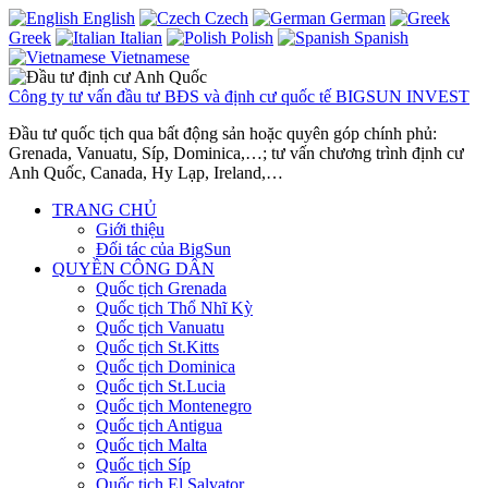
English
Czech
German
Greek
Italian
Polish
Spanish
Vietnamese
Công ty tư vấn đầu tư BĐS và định cư quốc tế BIGSUN INVEST
Đầu tư quốc tịch qua bất động sản hoặc quyên góp chính phủ:
Grenada, Vanuatu, Síp, Dominica,…; tư vấn chương trình định cư
Anh Quốc, Canada, Hy Lạp, Ireland,…
TRANG CHỦ
Giới thiệu
Đối tác của BigSun
QUYỀN CÔNG DÂN
Quốc tịch Grenada
Quốc tịch Thổ Nhĩ Kỳ
Quốc tịch Vanuatu
Quốc tịch St.Kitts
Quốc tịch Dominica
Quốc tịch St.Lucia
Quốc tịch Montenegro
Quốc tịch Antigua
Quốc tịch Malta
Quốc tịch Síp
Quốc tịch El Salvator