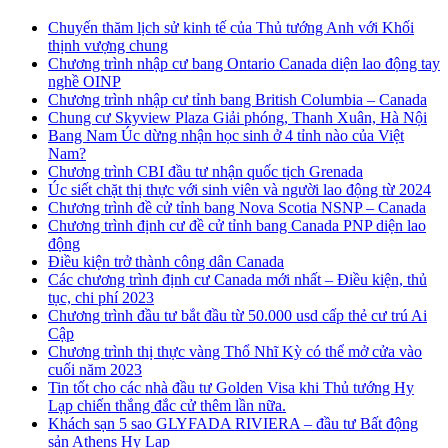
Chuyến thăm lịch sử kinh tế của Thủ tướng Anh với Khối
thịnh vượng chung
Chương trình nhập cư bang Ontario Canada diện lao động tay
nghề OINP
Chương trình nhập cư tỉnh bang British Columbia – Canada
Chung cư Skyview Plaza Giải phóng, Thanh Xuân, Hà Nội
Bang Nam Úc dừng nhận học sinh ở 4 tỉnh nào của Việt
Nam?
Chương trình CBI đầu tư nhận quốc tịch Grenada
Úc siết chặt thị thực với sinh viên và người lao động từ 2024
Chương trình đề cử tỉnh bang Nova Scotia NSNP – Canada
Chương trình định cư đề cử tỉnh bang Canada PNP diện lao
động
Điều kiện trở thành công dân Canada
Các chương trình định cư Canada mới nhất – Điều kiện, thủ
tục, chi phí 2023
Chương trình đầu tư bắt đầu từ 50.000 usd cấp thẻ cư trú Ai
Cập
Chương trình thị thực vàng Thổ Nhĩ Kỳ có thể mở cửa vào
cuối năm 2023
Tin tốt cho các nhà đầu tư Golden Visa khi Thủ tướng Hy
Lạp chiến thắng đắc cử thêm lần nữa.
Khách sạn 5 sao GLYFADA RIVIERA – đầu tư Bất động
sản Athens Hy Lạp