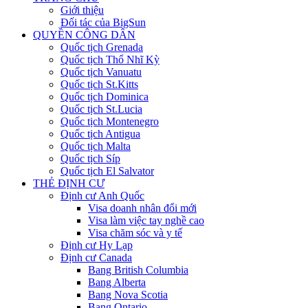
Giới thiệu
Đối tác của BigSun
QUYỀN CÔNG DÂN
Quốc tịch Grenada
Quốc tịch Thổ Nhĩ Kỳ
Quốc tịch Vanuatu
Quốc tịch St.Kitts
Quốc tịch Dominica
Quốc tịch St.Lucia
Quốc tịch Montenegro
Quốc tịch Antigua
Quốc tịch Malta
Quốc tịch Síp
Quốc tịch El Salvator
THẺ ĐỊNH CƯ
Định cư Anh Quốc
Visa doanh nhân đổi mới
Visa làm việc tay nghề cao
Visa chăm sóc và y tế
Định cư Hy Lạp
Định cư Canada
Bang British Columbia
Bang Alberta
Bang Nova Scotia
Bang Ontario