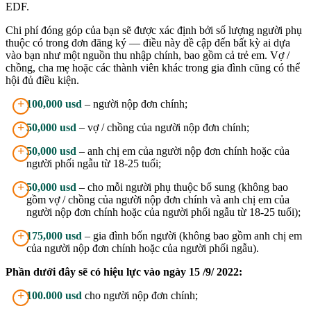
EDF.
Chi phí đóng góp của bạn sẽ được xác định bởi số lượng người phụ
thuộc có trong đơn đăng ký — điều này đề cập đến bất kỳ ai dựa
vào bạn như một nguồn thu nhập chính, bao gồm cả trẻ em. Vợ /
chồng, cha mẹ hoặc các thành viên khác trong gia đình cũng có thể
hội đủ điều kiện.
+
100,000 usd
– người nộp đơn chính;
+
50,000 usd
– vợ / chồng của người nộp đơn chính;
+
50,000 usd
– anh chị em của người nộp đơn chính hoặc của
người phối ngẫu từ 18-25 tuổi;
+
50,000 usd
– cho mỗi người phụ thuộc bổ sung (không bao
gồm vợ / chồng của người nộp đơn chính và anh chị em của
người nộp đơn chính hoặc của người phối ngẫu từ 18-25 tuổi);
+
175,000 usd
– gia đình bốn người (không bao gồm anh chị em
của người nộp đơn chính hoặc của người phối ngẫu).
Phần dưới đây sẽ có hiệu lực vào ngày 15 /9/ 2022:
+
100.000 usd
cho người nộp đơn chính;