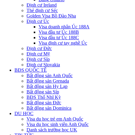
Định cư Ireland
Thẻ định cư Séc
Golden Visa Bồ Đào Nha
Định cư Úc
Visa doanh nhân Úc 188A
Visa đầu tư Úc 188B
Visa đầu tư Úc 188C
Visa định cư tay nghề Úc
Định cư Đức
Định cư Mỹ
Định cư Síp
Định cư Slovakia
BĐS QUỐC TẾ
Bất động sản Anh Quốc
Bất động sản Grenada
Bất động sản Hy Lạp
Bất động sản Síp
BĐS Thổ Nhĩ Kỳ
Bất động sản Đức
Bất động sản Dominica
DU HỌC
Visa du học trẻ em Anh Quốc
Visa du học sinh viên Anh Quốc
Danh sách trường học UK