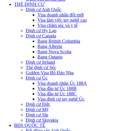
THẺ ĐỊNH CƯ
Định cư Anh Quốc
Visa doanh nhân đổi mới
Visa làm việc tay nghề cao
Visa chăm sóc và y tế
Định cư Hy Lạp
Định cư Canada
Bang British Columbia
Bang Alberta
Bang Nova Scotia
Bang Ontario
Định cư Ireland
Thẻ định cư Séc
Golden Visa Bồ Đào Nha
Định cư Úc
Visa doanh nhân Úc 188A
Visa đầu tư Úc 188B
Visa đầu tư Úc 188C
Visa định cư tay nghề Úc
Định cư Đức
Định cư Mỹ
Định cư Síp
Định cư Slovakia
BĐS QUỐC TẾ
Bất động sản Anh Quốc