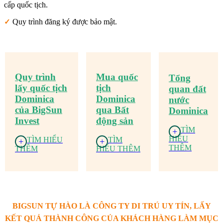
cấp quốc tịch.
Quy trình đăng ký được bảo mật.
✓
Quy trình
Mua quốc
Tổng
lấy quốc tịch
tịch
quan đất
Dominica
Dominica
nước
của BigSun
qua Bất
Dominica
Invest
động sản
TÌM
+
HIỂU
TÌM HIỂU
TÌM
+
+
THÊM
THÊM
HIỂU THÊM
BIGSUN TỰ HÀO LÀ CÔNG TY DI TRÚ UY TÍN, LẤY
KẾT QUẢ THÀNH CÔNG CỦA KHÁCH HÀNG LÀM MỤC