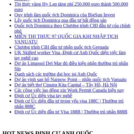
Thị thực vàng Hy Lạp tăng phí 250.000 euro thành 500.000
euro
Quy trình làm quốc tịch Dominica của BigSun Invest
Lấy quốc tịch Dominica qua đầu tư bất động sản
Quốc tịch Dominica theo Chương trình CBI đầu tư của chính
phủ
MIỄN THỊ THỰC 97 QUỐC GIA KHI NHẬP TỊCH
VANUATU
Chương trình CBI đầu tư nhận quốc tịch Grenada
UK Skilled worker Visa -Định cư Anh Quốc diện việc làm
tay nghề cao
Dự án Limassol Del Mar đủ điều kiện nhận thường trú nhân
Síp
Danh sách các trường đại học tại Anh Quốc
Dự án vịnh san hô Narpow Point – nhận quốc tịch Vanuatu
Dự án biệt thự Ciputra Kita Capital – Tây Hồ, Hà Nội
Các công việc lao động xin Work Permit Canada hiện nay
Định cư Úc diện visa tay nghề
Định cư Úc diện đầu tư trọng yếu visa 188C | Thường trú
nhân 888C
Định cư Úc diện đầu tư Visa 188B | Thường trú nhân 888B
HOT NEWS ĐỊNH CƯ ANH QUỐC