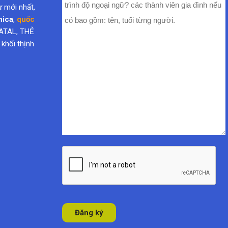
nica
,
quốc
ATAL, THẺ
hối thịnh