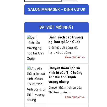
SALON MANAGER – ĐỊNH CƯ UK
BÀI VIẾT MỚI NHẤT
Danh sách các trường
đại học tại Anh Quốc
Giới thiệu về Bảng xếp
hạng các trường...
Xem chi tiết >>
Chuyến thăm lịch sử
kinh tế của Thủ tướng
Anh với Khối thịnh
vượng chung
Chuyến thăm lịch sử của
Thủ tướng Anh...
Xem chi tiết >>
Dự án vịnh san hô
Narpow Point – nhận