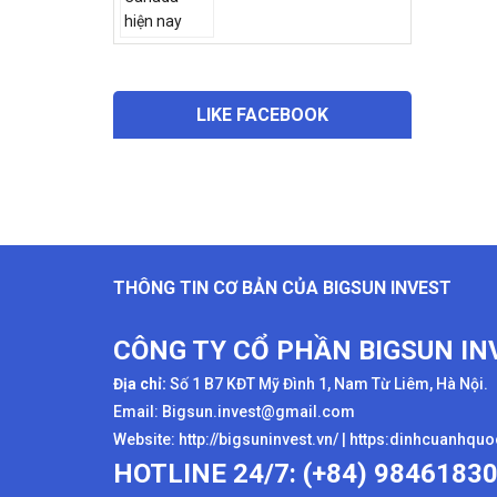
LIKE FACEBOOK
THÔNG TIN CƠ BẢN CỦA BIGSUN INVEST
CÔNG TY CỔ PHẦN BIGSUN IN
Địa chỉ:
Số 1 B7 KĐT Mỹ Đình 1, Nam Từ Liêm, Hà Nội.
Email: Bigsun.invest@gmail.com
Website:
http://bigsuninvest.vn/
|
https:dinhcuanhqu
HOTLINE 24/7: (+84) 9846183
tags:
định cư Anh Quốc
,
thẻ xanh
,
chính sách định c