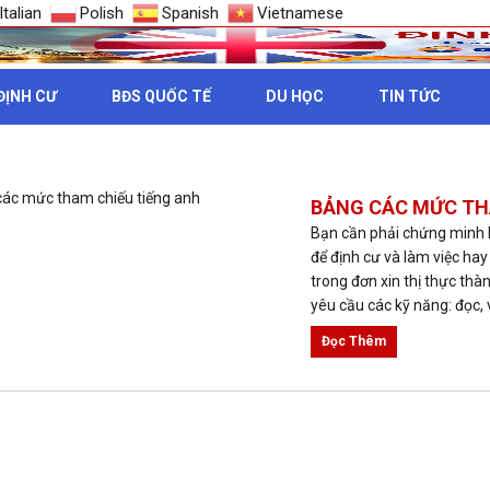
Italian
Polish
Spanish
Vietnamese
ĐỊNH CƯ
BĐS QUỐC TẾ
DU HỌC
TIN TỨC
C THANG ĐIỂM TIẾNG ANH
BẢNG CÁC MỨC TH
Bạn cần phải chứng minh k
để định cư và làm việc hay
trong đơn xin thị thực thà
yêu cầu các kỹ năng: đọc, vi
Đọc Thêm