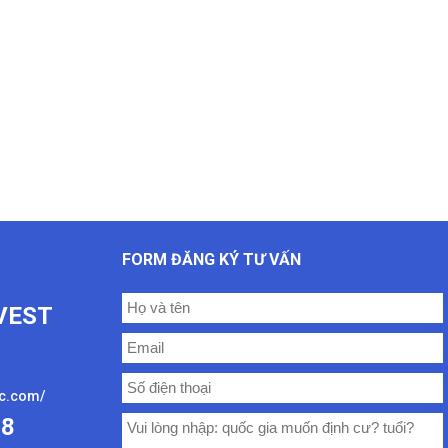
FORM ĐĂNG KÝ TƯ VẤN
VEST
oc.com/
08
ư mới nhất
,