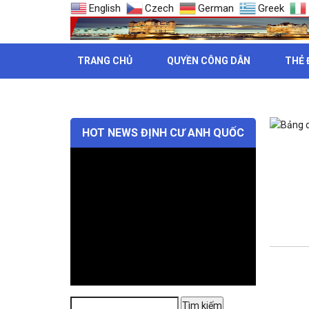
English
Czech
German
Greek
TRANG CHỦ
QUYỀN CÔNG DÂN
THẺ 
THẺ: MỨ
HOT NEWS ĐỊNH CƯ ANH QUỐC
Tìm
Tìm kiếm
kiếm: