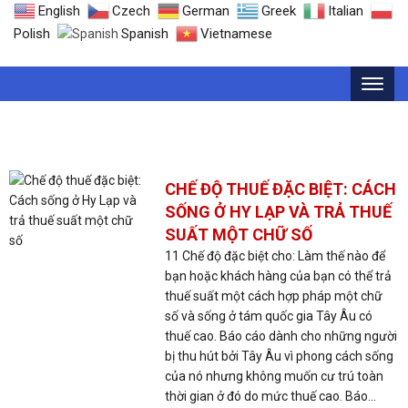
English
Czech
German
Greek
Italian
Polish
Spanish
Vietnamese
THẺ: CÁCH SỐNG CỦA HY LẠP
CHẾ ĐỘ THUẾ ĐẶC BIỆT: CÁCH
SỐNG Ở HY LẠP VÀ TRẢ THUẾ
SUẤT MỘT CHỮ SỐ
11 Chế độ đặc biệt cho: Làm thế nào để
bạn hoặc khách hàng của bạn có thể trả
thuế suất một cách hợp pháp một chữ
số và sống ở tám quốc gia Tây Âu có
thuế cao. Báo cáo dành cho những người
bị thu hút bởi Tây Âu vì phong cách sống
của nó nhưng không muốn cư trú toàn
thời gian ở đó do mức thuế cao. Báo...