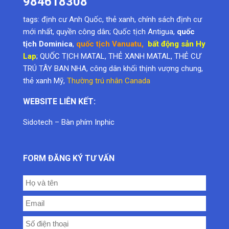
tags:
định cư Anh Quốc
,
thẻ xanh
,
chính sách định cư
mới nhất
,
quyền công dân
; Quốc tịch Antigua,
quốc
tịch Dominica
,
quốc tịch Vanuatu
,
bất động sản Hy
Lap
; QUỐC TỊCH MATAL, THẺ XANH MATAL, THẺ CƯ
TRÚ TÂY BAN NHA, công dân khối thịnh vượng chung,
thẻ xanh Mỹ
,
Thường trú nhân Canada
WEBSITE LIÊN KẾT:
Sidotech
–
Bàn phím Inphic
FORM ĐĂNG KÝ TƯ VẤN