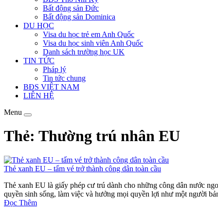
Bất động sản Đức
Bất động sản Dominica
DU HỌC
Visa du học trẻ em Anh Quốc
Visa du học sinh viên Anh Quốc
Danh sách trường học UK
TIN TỨC
Pháp lý
Tin tức chung
BĐS VIỆT NAM
LIÊN HỆ
Menu
Thẻ: Thường trú nhân EU
Thẻ xanh EU – tấm vé trở thành công dân toàn cầu
Thẻ xanh EU là giấy phép cư trú dành cho những công dân nước ngoà
quyền sinh sống, làm việc và hưởng mọi quyền lợi như một người bản
Đọc Thêm