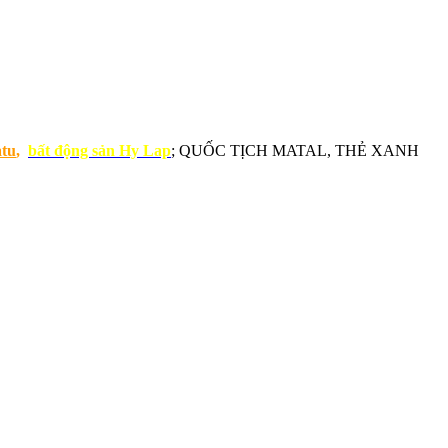
atu
,
bất động sản Hy Lap
; QUỐC TỊCH MATAL, THẺ XANH