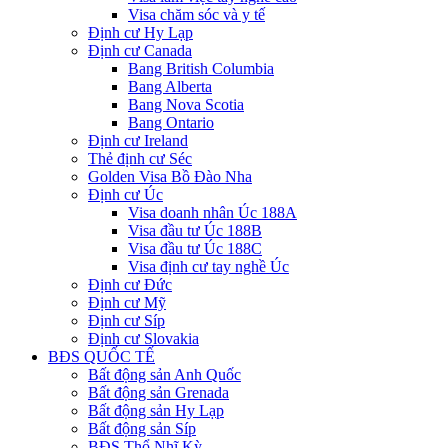
Visa chăm sóc và y tế
Định cư Hy Lạp
Định cư Canada
Bang British Columbia
Bang Alberta
Bang Nova Scotia
Bang Ontario
Định cư Ireland
Thẻ định cư Séc
Golden Visa Bồ Đào Nha
Định cư Úc
Visa doanh nhân Úc 188A
Visa đầu tư Úc 188B
Visa đầu tư Úc 188C
Visa định cư tay nghề Úc
Định cư Đức
Định cư Mỹ
Định cư Síp
Định cư Slovakia
BĐS QUỐC TẾ
Bất động sản Anh Quốc
Bất động sản Grenada
Bất động sản Hy Lạp
Bất động sản Síp
BĐS Thổ Nhĩ Kỳ