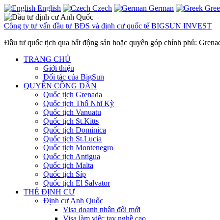
English
Czech
German
Gre
Công ty tư vấn đầu tư BĐS và định cư quốc tế BIGSUN INVEST
Đầu tư quốc tịch qua bất động sản hoặc quyên góp chính phủ: Gren
TRANG CHỦ
Giới thiệu
Đối tác của BigSun
QUYỀN CÔNG DÂN
Quốc tịch Grenada
Quốc tịch Thổ Nhĩ Kỳ
Quốc tịch Vanuatu
Quốc tịch St.Kitts
Quốc tịch Dominica
Quốc tịch St.Lucia
Quốc tịch Montenegro
Quốc tịch Antigua
Quốc tịch Malta
Quốc tịch Síp
Quốc tịch El Salvator
THẺ ĐỊNH CƯ
Định cư Anh Quốc
Visa doanh nhân đổi mới
Visa làm việc tay nghề cao