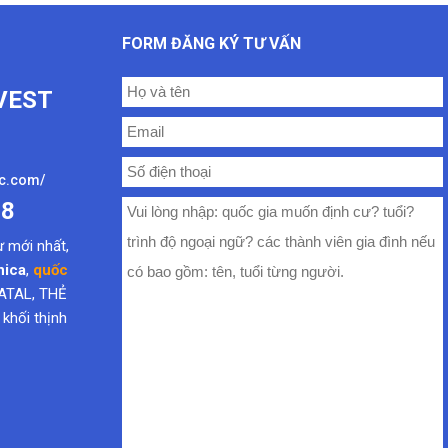
FORM ĐĂNG KÝ TƯ VẤN
VEST
oc.com/
08
ư mới nhất
,
nica
,
quốc
ATAL, THẺ
hối thịnh