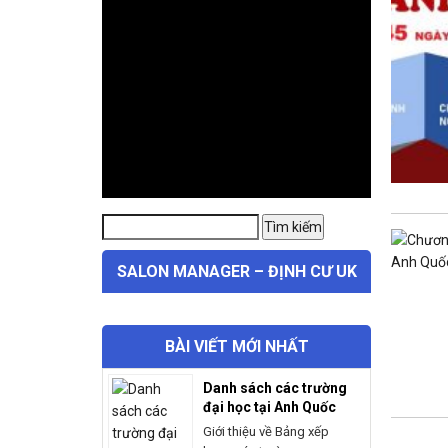
Tìm
Tìm kiếm
kiếm:
SALON MANAGER – ĐỊNH CƯ UK
BÀI VIẾT MỚI NHẤT
Danh sách các trường
đại học tại Anh Quốc
Giới thiệu về Bảng xếp
hạng các trường...