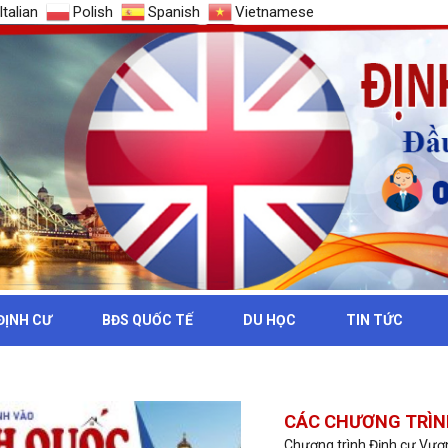
Italian
Polish
Spanish
Vietnamese
ĐỊNH CƯ
BĐS QUỐC TẾ
DU HỌC
TIN TỨC
Ị THỰC ANH
CÁC CHƯƠNG TRÌNH
Chương trình Định cư Vươn