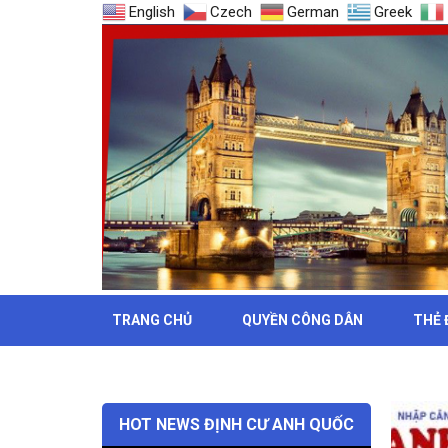
English
Czech
German
Greek
TRANG CHỦ
QUYỀN CÔNG DÂN
THẺ 
THẺ: TH
HOT NEWS ĐỊNH CƯ ANH QUỐC