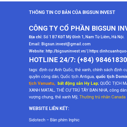
THÔNG TIN CƠ BẢN CỦA BIGSUN INVEST
CÔNG TY CỔ PHẦN BIGSUN IN
Địa chỉ:
Số 1 B7 KĐT Mỹ Đình 1, Nam Từ Liêm, Hà Nội.
Email: Bigsun.invest@gmail.com
Website:
http://bigsuninvest.vn/
|
https:dinhcuanhqu
HOTLINE 24/7: (+84) 9846183
tags:
định cư Anh Quốc
,
thẻ xanh
,
chính sách định c
quyền công dân
; Quốc tịch Antigua,
quốc tịch Domi
tịch Vanuatu
,
bất động sản Hy Lap
; QUỐC TỊCH M
XANH MATAL, THẺ CƯ TRÚ TÂY BAN NHA, công dân k
vượng chung,
thẻ xanh Mỹ
,
Thường trú nhân Canada
WEBSITE LIÊN KẾT:
Sidotech
–
Bàn phím Inphic