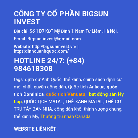
CÔNG TY CỔ PHẦN BIGSUN
INVEST
Địa chỉ:
Số 1 B7 KĐT Mỹ Đình 1, Nam Từ Liêm, Hà Nội.
Email: Bigsun.invest@gmail.com
Website:
http://bigsuninvest.vn/
|
https:dinhcuanhquoc.com/
HOTLINE 24/7: (+84)
984618308
tags:
định cư Anh Quốc
,
thẻ xanh
,
chính sách định cư
mới nhất
,
quyền công dân
; Quốc tịch Antigua,
quốc
tịch Dominica
,
quốc tịch Vanuatu
,
bất động sản Hy
Lap
; QUỐC TỊCH MATAL, THẺ XANH MATAL, THẺ CƯ
TRÚ TÂY BAN NHA, công dân khối thịnh vượng chung,
thẻ xanh Mỹ
,
Thường trú nhân Canada
WEBSITE LIÊN KẾT: