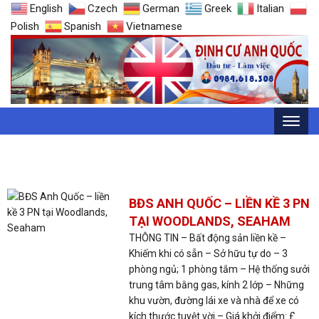
English
Czech
German
Greek
Italian
Polish
Spanish
Vietnamese
THẺ: NHÀ GIÁ RẺ ANH QUỐC
BĐS ANH QUỐC – LIỀN KỀ 3 PN
TẠI WOODLANDS, SEAHAM
THÔNG TIN – Bất động sản liền kề –
Khiếm khi có sẵn – Sở hữu tự do – 3
phòng ngủ; 1 phòng tắm – Hệ thống sưởi
trung tâm bằng gas, kính 2 lớp – Những
khu vườn, đường lái xe và nhà để xe có
kích thước tuyệt vời – Giá khởi điểm: £