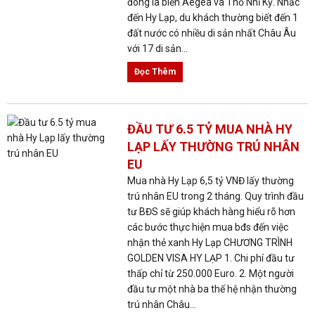
đông là biển Aegea và Thổ Nhĩ Kỳ. Nhắc
đến Hy Lạp, du khách thường biết đến 1
đất nước có nhiều di sản nhất Châu Âu
với 17 di sản...
Đọc Thêm
ĐẦU TƯ 6.5 TỶ MUA NHÀ HY
LẠP LẤY THƯỜNG TRÚ NHÂN
EU
Mua nhà Hy Lạp 6,5 tỷ VNĐ lấy thường
trú nhân EU trong 2 tháng. Quy trình đầu
tư BĐS sẽ giúp khách hàng hiểu rõ hơn
các bước thực hiện mua bđs đến việc
nhận thẻ xanh Hy Lạp CHƯƠNG TRÌNH
GOLDEN VISA HY LẠP 1. Chi phí đầu tư
thấp chỉ từ 250.000 Euro. 2. Một người
đầu tư một nhà ba thế hệ nhận thường
trú nhân Châu...