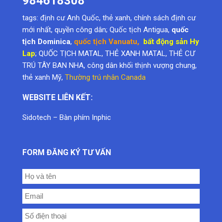
984618308
tags:
định cư Anh Quốc
,
thẻ xanh
,
chính sách định cư
mới nhất
,
quyền công dân
; Quốc tịch Antigua,
quốc
tịch Dominica
,
quốc tịch Vanuatu
,
bất động sản Hy
Lap
; QUỐC TỊCH MATAL, THẺ XANH MATAL, THẺ CƯ
TRÚ TÂY BAN NHA, công dân khối thịnh vượng chung,
thẻ xanh Mỹ
,
Thường trú nhân Canada
WEBSITE LIÊN KẾT:
Sidotech
–
Bàn phím Inphic
FORM ĐĂNG KÝ TƯ VẤN