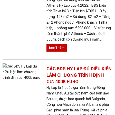
Athens Hy Lạp quý 4.2022: BĐS Diện
tích Thiết kế Giá Tiện ích AT051 – Xây
dựng: 123 m2 – Sử dụng: 82 m2 – Tầng:
2F 2 Phòng ngủ ,1 Phòng khách, 1 nhà
bếp, 1 phòng tắm €298.000 – Vị trí trung
tâm thành phố Athens – Cách siêu thị
500m, cách con đường mua sắm...
Đọc Thêm
CÁC BĐS HY LẠP ĐỦ ĐIỀU KIỆN
LÀM CHƯƠNG TRÌNH ĐỊNH
CƯ: 400K EURO
Hy Lạp là 1 quốc gia năm trong Đông
Nam Châu Âu tại cực nam của bán đảo
Balkan, được bao quanh bởi Bulgaria,
Cộng hòa Macedonia và Albania ở phía
Bắc, phía nam là Địa Trung Hải và phía