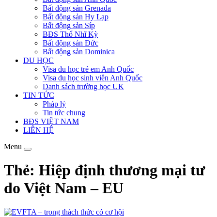
Bất động sản Grenada
Bất động sản Hy Lạp
Bất động sản Síp
BĐS Thổ Nhĩ Kỳ
Bất động sản Đức
Bất động sản Dominica
DU HỌC
Visa du học trẻ em Anh Quốc
Visa du học sinh viên Anh Quốc
Danh sách trường học UK
TIN TỨC
Pháp lý
Tin tức chung
BĐS VIỆT NAM
LIÊN HỆ
Menu
Thẻ: Hiệp định thương mại tư
do Việt Nam – EU