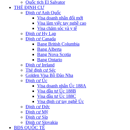
Quốc tịch El Salvator
THẺ ĐỊNH CƯ
Định cư Anh Quốc
Visa doanh nhân đổi mới
Visa làm việc tay nghề cao
Visa chăm sóc và y tế
Định cư Hy Lạp
Định cư Canada
Bang British Columbia
Bang Alberta
Bang Nova Scotia
Bang Ontario
Định cư Ireland
Thẻ định cư Séc
Golden Visa Bồ Đào Nha
Định cư Úc
Visa doanh nhân Úc 188A
Visa đầu tư Úc 188B
Visa đầu tư Úc 188C
Visa định cư tay nghề Úc
Định cư Đức
Định cư Mỹ
Định cư Síp
Định cư Slovakia
BĐS QUỐC TẾ