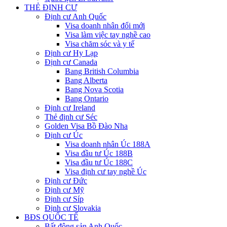
THẺ ĐỊNH CƯ
Định cư Anh Quốc
Visa doanh nhân đổi mới
Visa làm việc tay nghề cao
Visa chăm sóc và y tế
Định cư Hy Lạp
Định cư Canada
Bang British Columbia
Bang Alberta
Bang Nova Scotia
Bang Ontario
Định cư Ireland
Thẻ định cư Séc
Golden Visa Bồ Đào Nha
Định cư Úc
Visa doanh nhân Úc 188A
Visa đầu tư Úc 188B
Visa đầu tư Úc 188C
Visa định cư tay nghề Úc
Định cư Đức
Định cư Mỹ
Định cư Síp
Định cư Slovakia
BĐS QUỐC TẾ
Bất động sản Anh Quốc