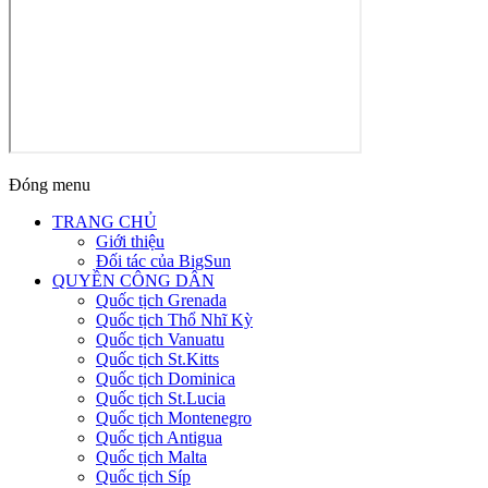
Đóng menu
TRANG CHỦ
Giới thiệu
Đối tác của BigSun
QUYỀN CÔNG DÂN
Quốc tịch Grenada
Quốc tịch Thổ Nhĩ Kỳ
Quốc tịch Vanuatu
Quốc tịch St.Kitts
Quốc tịch Dominica
Quốc tịch St.Lucia
Quốc tịch Montenegro
Quốc tịch Antigua
Quốc tịch Malta
Quốc tịch Síp