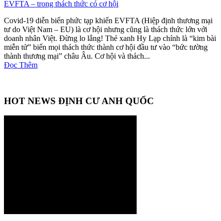
EVFTA – trong thách thức có cơ hội
Covid-19 diễn biến phức tạp khiến EVFTA (Hiệp định thương mại
tư do Việt Nam – EU) là cơ hội nhưng cũng là thách thức lớn với
doanh nhân Việt. Đừng lo lắng! Thẻ xanh Hy Lạp chính là “kim bài
miễn tử” biến mọi thách thức thành cơ hội đầu tư vào “bức tường
thành thương mại” châu Âu. Cơ hội và thách...
Đọc Thêm
HOT NEWS ĐỊNH CƯ ANH QUỐC