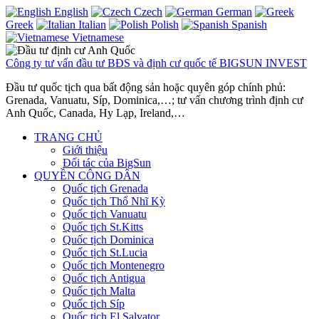
English
Czech
German
Greek
Italian
Polish
Spanish
Vietnamese
Công ty tư vấn đầu tư BĐS và định cư quốc tế BIGSUN INVEST
Đầu tư quốc tịch qua bất động sản hoặc quyên góp chính phủ:
Grenada, Vanuatu, Síp, Dominica,…; tư vấn chương trình định cư
Anh Quốc, Canada, Hy Lạp, Ireland,…
TRANG CHỦ
Giới thiệu
Đối tác của BigSun
QUYỀN CÔNG DÂN
Quốc tịch Grenada
Quốc tịch Thổ Nhĩ Kỳ
Quốc tịch Vanuatu
Quốc tịch St.Kitts
Quốc tịch Dominica
Quốc tịch St.Lucia
Quốc tịch Montenegro
Quốc tịch Antigua
Quốc tịch Malta
Quốc tịch Síp
Quốc tịch El Salvator