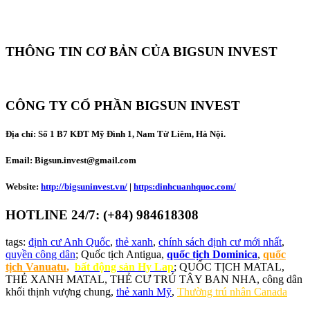
THÔNG TIN CƠ BẢN CỦA BIGSUN INVEST
CÔNG TY CỔ PHẦN BIGSUN INVEST
Địa chỉ:
Số 1 B7 KĐT Mỹ Đình 1, Nam Từ Liêm, Hà Nội.
Email: Bigsun.invest@gmail.com
Website:
http://bigsuninvest.vn/
|
https:dinhcuanhquoc.com/
HOTLINE 24/7: (+84) 984618308
tags:
định cư Anh Quốc
,
thẻ xanh
,
chính sách định cư mới nhất
,
quyền công dân
; Quốc tịch Antigua,
quốc tịch Dominica
,
quốc
tịch Vanuatu
,
bất động sản Hy Lap
; QUỐC TỊCH MATAL,
THẺ XANH MATAL, THẺ CƯ TRÚ TÂY BAN NHA, công dân
khối thịnh vượng chung,
thẻ xanh Mỹ
,
Thường trú nhân Canada