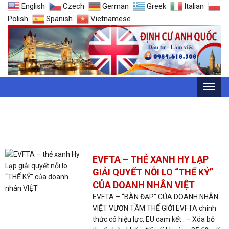
English
Czech
German
Greek
Italian
Polish
Spanish
Vietnamese
THẺ: HIỆP ĐỊNH THƯƠNG MẠI EU-
VIET NAM
EVFTA – THẺ XANH HY LẠP
GIẢI QUYẾT NỖI LO “THẾ KỶ”
CỦA DOANH NHÂN VIỆT
EVFTA – “BÀN ĐẠP” CỦA DOANH NHÂN
VIỆT VƯƠN TẦM THẾ GIỚI EVFTA chính
thức có hiệu lực, EU cam kết : – Xóa bỏ