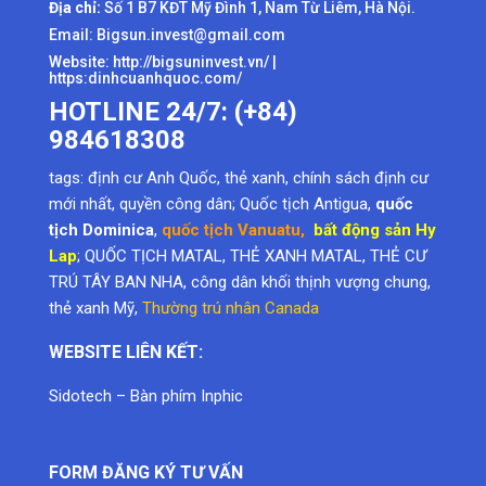
Địa chỉ:
Số 1 B7 KĐT Mỹ Đình 1, Nam Từ Liêm, Hà Nội.
Email: Bigsun.invest@gmail.com
Website:
http://bigsuninvest.vn/
|
https:dinhcuanhquoc.com/
HOTLINE 24/7: (+84)
984618308
tags:
định cư Anh Quốc
,
thẻ xanh
,
chính sách định cư
mới nhất
,
quyền công dân
; Quốc tịch Antigua,
quốc
tịch Dominica
,
quốc tịch Vanuatu
,
bất động sản Hy
Lap
; QUỐC TỊCH MATAL, THẺ XANH MATAL, THẺ CƯ
TRÚ TÂY BAN NHA, công dân khối thịnh vượng chung,
thẻ xanh Mỹ
,
Thường trú nhân Canada
WEBSITE LIÊN KẾT:
Sidotech
–
Bàn phím Inphic
FORM ĐĂNG KÝ TƯ VẤN