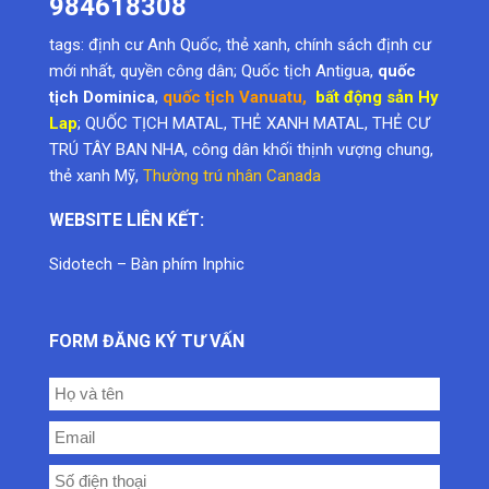
984618308
tags:
định cư Anh Quốc
,
thẻ xanh
,
chính sách định cư
mới nhất
,
quyền công dân
; Quốc tịch Antigua,
quốc
tịch Dominica
,
quốc tịch Vanuatu
,
bất động sản Hy
Lap
; QUỐC TỊCH MATAL, THẺ XANH MATAL, THẺ CƯ
TRÚ TÂY BAN NHA, công dân khối thịnh vượng chung,
thẻ xanh Mỹ
,
Thường trú nhân Canada
WEBSITE LIÊN KẾT:
Sidotech
–
Bàn phím Inphic
FORM ĐĂNG KÝ TƯ VẤN