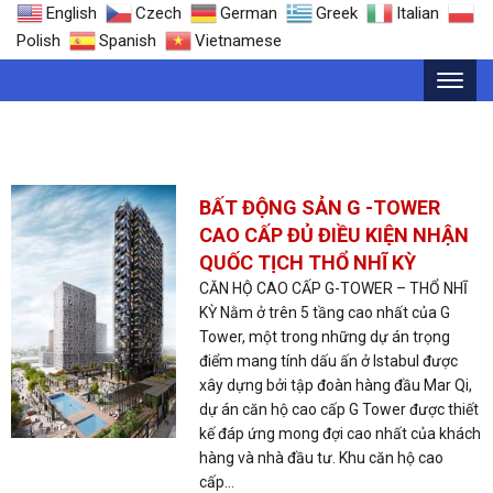
English
Czech
German
Greek
Italian
Polish
Spanish
Vietnamese
THẺ: ĐIỀU KIỆN NHẬN QUỐC TỊCH
BẤT ĐỘNG SẢN G -TOWER
CAO CẤP ĐỦ ĐIỀU KIỆN NHẬN
QUỐC TỊCH THỔ NHĨ KỲ
CĂN HỘ CAO CẤP G-TOWER – THỔ NHĨ
KỲ Nằm ở trên 5 tầng cao nhất của G
Tower, một trong những dự án trọng
điểm mang tính dấu ấn ở Istabul được
xây dựng bởi tập đoàn hàng đầu Mar Qi,
dự án căn hộ cao cấp G Tower được thiết
kế đáp ứng mong đợi cao nhất của khách
hàng và nhà đầu tư. Khu căn hộ cao
cấp...