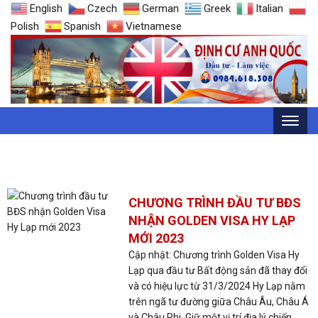
English
Czech
German
Greek
Italian
Polish
Spanish
Vietnamese
THẺ: ĐẦU TƯ BĐS 500.000EURO
CHƯƠNG TRÌNH ĐẦU TƯ BĐS
NHẬN GOLDEN VISA HY LẠP
MỚI 2023
Cập nhật: Chương trình Golden Visa Hy
Lạp qua đầu tư Bất động sản đã thay đổi
và có hiệu lực từ 31/3/2024 Hy Lạp nằm
trên ngã tư đường giữa Châu Âu, Châu Á
và Châu Phi, Giữ một vị trí địa lý chiến