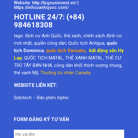
Website:
http://bigsuninvest.vn/
|
https:dinhcuanhquoc.com/
HOTLINE 24/7: (+84)
984618308
tags:
định cư Anh Quốc
,
thẻ xanh
,
chính sách định cư
mới nhất
,
quyền công dân
; Quốc tịch Antigua,
quốc
tịch Dominica
,
quốc tịch Vanuatu
,
bất động sản Hy
Lap
; QUỐC TỊCH MATAL, THẺ XANH MATAL, THẺ CƯ
TRÚ TÂY BAN NHA, công dân khối thịnh vượng chung,
thẻ xanh Mỹ
,
Thường trú nhân Canada
WEBSITE LIÊN KẾT:
Sidotech
–
Bàn phím Inphic
FORM ĐĂNG KÝ TƯ VẤN