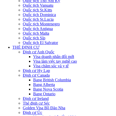
Quốc tịch Thổ Nhĩ Kỳ
Quốc tịch Vanuatu
Quốc tịch St.Kitts
Quốc tịch Dominica
Quốc tịch St.Lucia
Quốc tịch Montenegro
Quốc tịch Antigua
Quốc tịch Malta
Quốc tịch Síp
Quốc tịch El Salvator
THẺ ĐỊNH CƯ
Định cư Anh Quốc
Visa doanh nhân đổi mới
Visa làm việc tay nghề cao
Visa chăm sóc và y tế
Định cư Hy Lạp
Định cư Canada
Bang British Columbia
Bang Alberta
Bang Nova Scotia
Bang Ontario
Định cư Ireland
Thẻ định cư Séc
Golden Visa Bồ Đào Nha
Định cư Úc