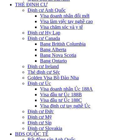
THẺ ĐỊNH CƯ
Định cư Anh Quốc
Visa doanh nhân đổi mới
Visa làm việc tay nghề cao
Visa chăm sóc và y tế
Định cư Hy Lạp
Định cư Canada
Bang British Columbia
Bang Alberta
Bang Nova Scotia
Bang Ontario
Định cư Ireland
Thẻ định cư Séc
Golden Visa Bồ Đào Nha
Định cư Úc
Visa doanh nhân Úc 188A
Visa đầu tư Úc 188B
Visa đầu tư Úc 188C
Visa định cư tay nghề Úc
Định cư Đức
Định cư Mỹ
Định cư Síp
Định cư Slovakia
BĐS QUỐC TẾ
Bất động sản Anh Quốc