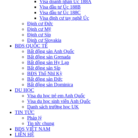
Visa doanh nhân Úc 188A
Visa đầu tư Úc 188B
Visa đầu tư Úc 188C
Visa định cư tay nghề Úc
Định cư Đức
Định cư Mỹ
Định cư Síp
Định cư Slovakia
BĐS QUỐC TẾ
Bất động sản Anh Quốc
Bất động sản Grenada
Bất động sản Hy Lạp
Bất động sản Síp
BĐS Thổ Nhĩ Kỳ
Bất động sản Đức
Bất động sản Dominica
DU HỌC
Visa du học trẻ em Anh Quốc
Visa du học sinh viên Anh Quốc
Danh sách trường học UK
TIN TỨC
Pháp lý
Tin tức chung
BĐS VIỆT NAM
LIÊN HỆ