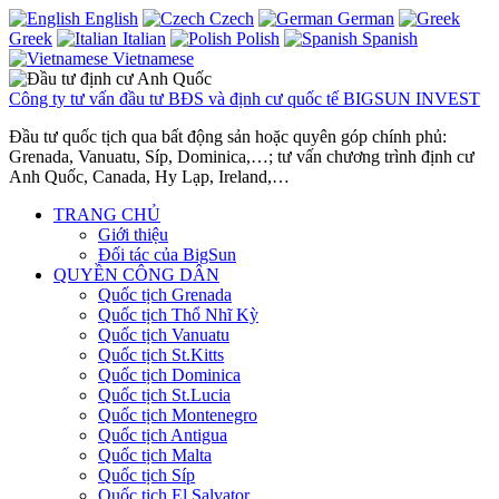
English
Czech
German
Greek
Italian
Polish
Spanish
Vietnamese
Công ty tư vấn đầu tư BĐS và định cư quốc tế BIGSUN INVEST
Đầu tư quốc tịch qua bất động sản hoặc quyên góp chính phủ:
Grenada, Vanuatu, Síp, Dominica,…; tư vấn chương trình định cư
Anh Quốc, Canada, Hy Lạp, Ireland,…
TRANG CHỦ
Giới thiệu
Đối tác của BigSun
QUYỀN CÔNG DÂN
Quốc tịch Grenada
Quốc tịch Thổ Nhĩ Kỳ
Quốc tịch Vanuatu
Quốc tịch St.Kitts
Quốc tịch Dominica
Quốc tịch St.Lucia
Quốc tịch Montenegro
Quốc tịch Antigua
Quốc tịch Malta
Quốc tịch Síp
Quốc tịch El Salvator