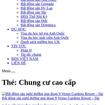
Bất động sản Grenada
Bất động sản Hy Lạp
Bất động sản Síp
BĐS Thổ Nhĩ Kỳ
Bất động sản Đức
Bất động sản Dominica
DU HỌC
Visa du học trẻ em Anh Quốc
Visa du học sinh viên Anh Quốc
Danh sách trường học UK
TIN TỨC
Pháp lý
Tin tức chung
BĐS VIỆT NAM
LIÊN HỆ
Menu
Thẻ: Chung cư cao cấp
Bất động sản nghỉ dưỡng giai đoạn 9 Venus Gardens Resort – Síp