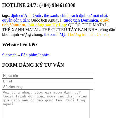
HOTLINE 24/7: (+84) 984618308
tags:
định cư Anh Quốc
,
thẻ xanh
,
chính sách định cư mới nhất
,
quyền công dân
; Quốc tịch Antigua,
quốc tịch Dominica
,
quốc
tịch Vanuatu
,
bất động sản Hy Lap
; QUỐC TỊCH MATAL,
THẺ XANH MATAL, THẺ CƯ TRÚ TÂY BAN NHA, công dân
khối thịnh vượng chung,
thẻ xanh Mỹ
,
Thường trú nhân Canada
Website liên kết:
Sidotech
–
Bàn phím Inphic
FORM ĐĂNG KÝ TƯ VẤN