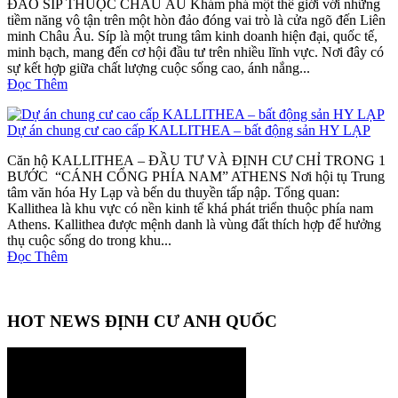
ĐẢO SÍP THUỘC CHÂU ÂU Khám phá một thế giới với những
tiềm năng vô tận trên một hòn đảo đóng vai trò là cửa ngõ đến Liên
minh Châu Âu. Síp là một trung tâm kinh doanh hiện đại, quốc tế,
minh bạch, mang đến cơ hội đầu tư trên nhiều lĩnh vực. Nơi đây có
sự kết hợp giữa chất lượng cuộc sống cao, ánh nắng...
Đọc Thêm
Dự án chung cư cao cấp KALLITHEA – bất động sản HY LẠP
Căn hộ KALLITHEA – ĐẦU TƯ VÀ ĐỊNH CƯ CHỈ TRONG 1
BƯỚC “CÁNH CỔNG PHÍA NAM” ATHENS Nơi hội tụ Trung
tâm văn hóa Hy Lạp và bến du thuyền tấp nập. Tổng quan:
Kallithea là khu vực có nền kinh tế khá phát triển thuộc phía nam
Athens. Kallithea được mệnh danh là vùng đất thích hợp để hưởng
thụ cuộc sống do trong khu...
Đọc Thêm
HOT NEWS ĐỊNH CƯ ANH QUỐC