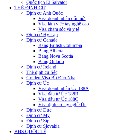
Quốc tịch El Salvator
THẺ ĐỊNH CƯ
Định cư Anh Quốc
Visa doanh nhân đổi mới
Visa làm việc tay nghề cao
Visa chăm sóc và y tế
Định cư Hy Lạp
Định cư Canada
Bang British Columbia
Bang Alberta
Bang Nova Scotia
Bang Ontario
Định cư Ireland
Thẻ định cư Séc
Golden Visa Bồ Đào Nha
Định cư Úc
Visa doanh nhân Úc 188A
Visa đầu tư Úc 188B
Visa đầu tư Úc 188C
Visa định cư tay nghề Úc
Định cư Đức
Định cư Mỹ
Định cư Síp
Định cư Slovakia
BĐS QUỐC TẾ