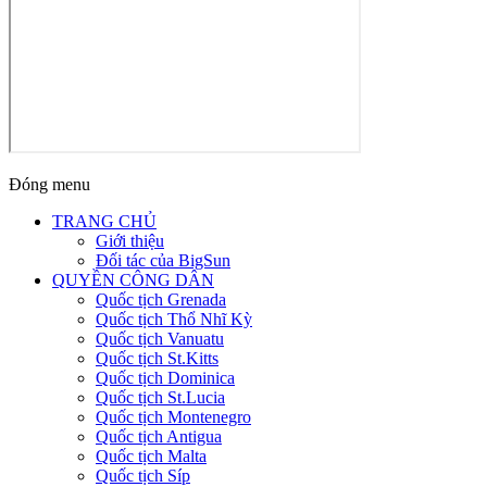
Đóng menu
TRANG CHỦ
Giới thiệu
Đối tác của BigSun
QUYỀN CÔNG DÂN
Quốc tịch Grenada
Quốc tịch Thổ Nhĩ Kỳ
Quốc tịch Vanuatu
Quốc tịch St.Kitts
Quốc tịch Dominica
Quốc tịch St.Lucia
Quốc tịch Montenegro
Quốc tịch Antigua
Quốc tịch Malta
Quốc tịch Síp