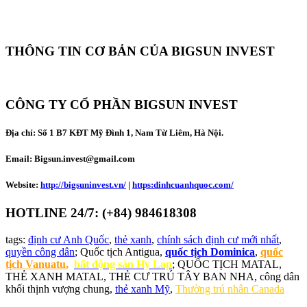
THÔNG TIN CƠ BẢN CỦA BIGSUN INVEST
CÔNG TY CỔ PHẦN BIGSUN INVEST
Địa chỉ:
Số 1 B7 KĐT Mỹ Đình 1, Nam Từ Liêm, Hà Nội.
Email: Bigsun.invest@gmail.com
Website:
http://bigsuninvest.vn/
|
https:dinhcuanhquoc.com/
HOTLINE 24/7: (+84) 984618308
tags:
định cư Anh Quốc
,
thẻ xanh
,
chính sách định cư mới nhất
,
quyền công dân
; Quốc tịch Antigua,
quốc tịch Dominica
,
quốc
tịch Vanuatu
,
bất động sản Hy Lap
; QUỐC TỊCH MATAL,
THẺ XANH MATAL, THẺ CƯ TRÚ TÂY BAN NHA, công dân
khối thịnh vượng chung,
thẻ xanh Mỹ
,
Thường trú nhân Canada