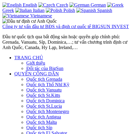
English
Czech
German
Greek
Italian
Polish
Spanish
Vietnamese
Công ty tư vấn đầu tư BĐS và định cư quốc tế BIGSUN INVEST
Đầu tư quốc tịch qua bất động sản hoặc quyên góp chính phủ:
Grenada, Vanuatu, Síp, Dominica,…; tư vấn chương trình định cư
Anh Quốc, Canada, Hy Lạp, Ireland,…
TRANG CHỦ
Giới thiệu
Đối tác của BigSun
QUYỀN CÔNG DÂN
Quốc tịch Grenada
Quốc tịch Thổ Nhĩ Kỳ
Quốc tịch Vanuatu
Quốc tịch St.Kitts
Quốc tịch Dominica
Quốc tịch St.Lucia
Quốc tịch Montenegro
Quốc tịch Antigua
Quốc tịch Malta
Quốc tịch Síp
Quốc tịch El Salvator