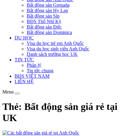
Bất động sản Grenada
Bất động sản Hy Lạp
Bất động sản Síp
BĐS Thổ Nhĩ Kỳ
Bất động sản Đức
Bất động sản Dominica
DU HỌC
Visa du học trẻ em Anh Quốc
Visa du học sinh viên Anh Quốc
Danh sách trường học UK
TIN TỨC
Pháp lý
Tin tức chung
BĐS VIỆT NAM
LIÊN HỆ
Menu
Thẻ: Bất động sản giá rẻ tại
UK