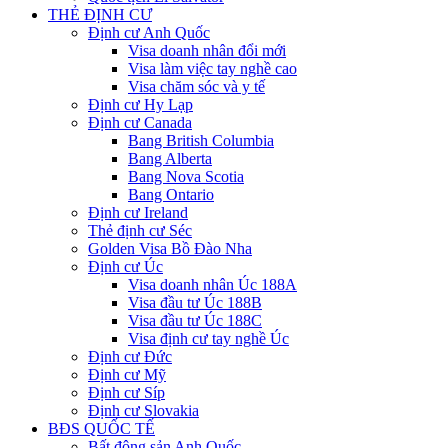
THẺ ĐỊNH CƯ
Định cư Anh Quốc
Visa doanh nhân đổi mới
Visa làm việc tay nghề cao
Visa chăm sóc và y tế
Định cư Hy Lạp
Định cư Canada
Bang British Columbia
Bang Alberta
Bang Nova Scotia
Bang Ontario
Định cư Ireland
Thẻ định cư Séc
Golden Visa Bồ Đào Nha
Định cư Úc
Visa doanh nhân Úc 188A
Visa đầu tư Úc 188B
Visa đầu tư Úc 188C
Visa định cư tay nghề Úc
Định cư Đức
Định cư Mỹ
Định cư Síp
Định cư Slovakia
BĐS QUỐC TẾ
Bất động sản Anh Quốc