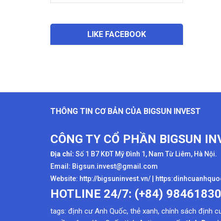
LIKE FACEBOOK
THÔNG TIN CƠ BẢN CỦA BIGSUN INVEST
CÔNG TY CỔ PHẦN BIGSUN IN
Địa chỉ:
Số 1 B7 KĐT Mỹ Đình 1, Nam Từ Liêm, Hà Nội.
Email: Bigsun.invest@gmail.com
Website:
http://bigsuninvest.vn/
|
https:dinhcuanhqu
HOTLINE 24/7: (+84) 9846183
tags:
định cư Anh Quốc
,
thẻ xanh
,
chính sách định c