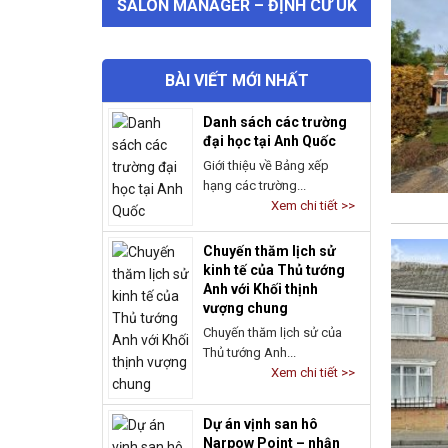
SALON MANAGER – ĐỊNH CƯ UK
BÀI VIẾT MỚI NHẤT
Danh sách các trường
đại học tại Anh Quốc
Giới thiệu về Bảng xếp
hạng các trường...
Xem chi tiết >>
Chuyến thăm lịch sử
kinh tế của Thủ tướng
Anh với Khối thịnh
vượng chung
Chuyến thăm lịch sử của
Thủ tướng Anh...
Xem chi tiết >>
Dự án vịnh san hô
Narpow Point – nhận