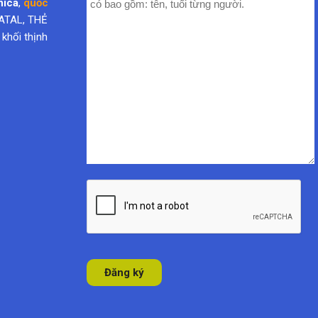
nica
,
quốc
ATAL, THẺ
hối thịnh