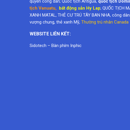
quyền công dân
; Quốc tịch Antigua,
quốc tịch Domi
tịch Vanuatu
,
bất động sản Hy Lap
; QUỐC TỊCH M
XANH MATAL, THẺ CƯ TRÚ TÂY BAN NHA, công dân k
vượng chung,
thẻ xanh Mỹ
,
Thường trú nhân Canada
WEBSITE LIÊN KẾT:
Sidotech
–
Bàn phím Inphic