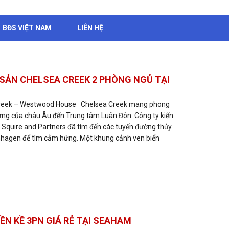
BĐS VIỆT NAM
LIÊN HỆ
SẢN CHELSEA CREEK 2 PHÒNG NGỦ TẠI
Creek – Westwood House Chelsea Creek mang phong
ưng của châu Âu đến Trung tâm Luân Đôn. Công ty kiến
g Squire and Partners đã tìm đến các tuyến đường thủy
agen để tìm cảm hứng. Một khung cảnh ven biển
ỀN KỀ 3PN GIÁ RẺ TẠI SEAHAM