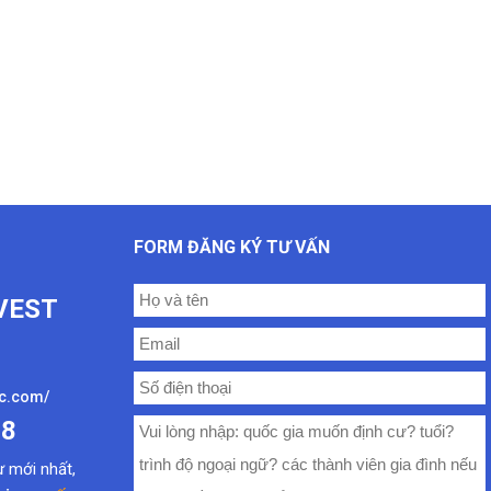
FORM ĐĂNG KÝ TƯ VẤN
VEST
oc.com/
08
ư mới nhất
,