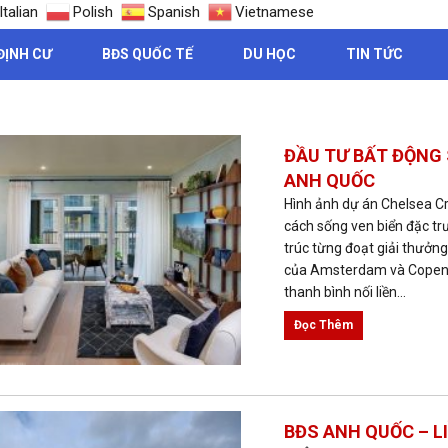
Italian
Polish
Spanish
Vietnamese
ĐỊNH CƯ
BĐS QUỐC TẾ
DU HỌC
TIN TỨC
ẤT ĐỘNG SẢN ANH QUỐC
ĐẦU TƯ BẤT ĐỘNG 
ANH QUỐC
Hình ảnh dự án Chelsea 
cách sống ven biển đặc tr
trúc từng đoạt giải thưởn
của Amsterdam và Copenh
thanh bình nối liền...
Đọc Thêm
BĐS ANH QUỐC – LI