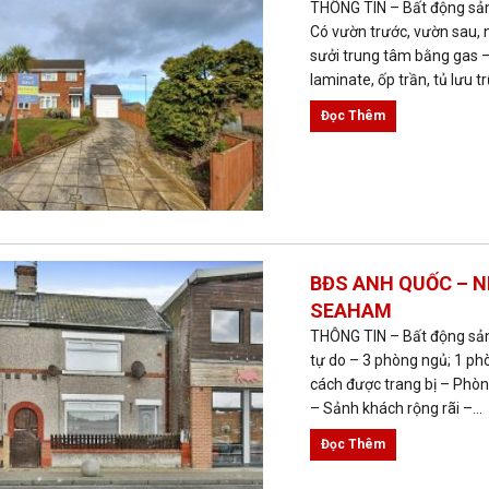
THÔNG TIN – Bất động sản 
Có vườn trước, vườn sau, 
sưởi trung tâm bằng gas –
laminate, ốp trần, tủ lưu trữ
Đọc Thêm
BĐS ANH QUỐC – N
SEAHAM
THÔNG TIN – Bất động sản l
tự do – 3 phòng ngủ; 1 p
cách được trang bị – Phòn
– Sảnh khách rộng rãi –...
Đọc Thêm