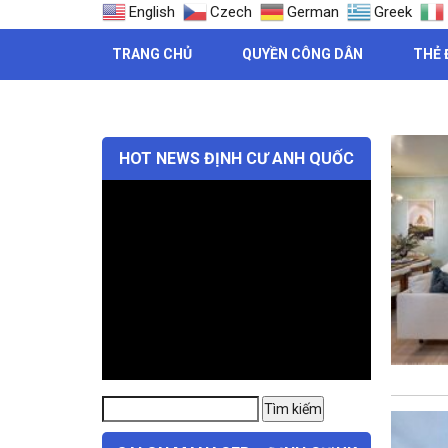
English
Czech
German
Greek
TRANG CHỦ
QUYỀN CÔNG DÂN
THẺ 
THẺ: B
HOT NEWS ĐỊNH CƯ ANH QUỐC
Tìm
Tìm kiếm
kiếm: