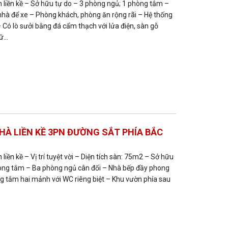
liền kề – Sở hữu tự do – 3 phòng ngủ; 1 phòng tắm –
nhà để xe – Phòng khách, phòng ăn rộng rãi – Hệ thống
 Có lò sưởi bằng đá cẩm thạch với lửa điện, sàn gỗ
...
HÀ LIỀN KỀ 3PN ĐƯỜNG SẮT PHÍA BẮC
iền kề – Vị trí tuyệt vời – Diện tích sàn: 75m2 – Sở hữu
hòng tắm – Ba phòng ngủ cân đối – Nhà bếp đầy phong
g tắm hai mảnh với WC riêng biệt – Khu vườn phía sau