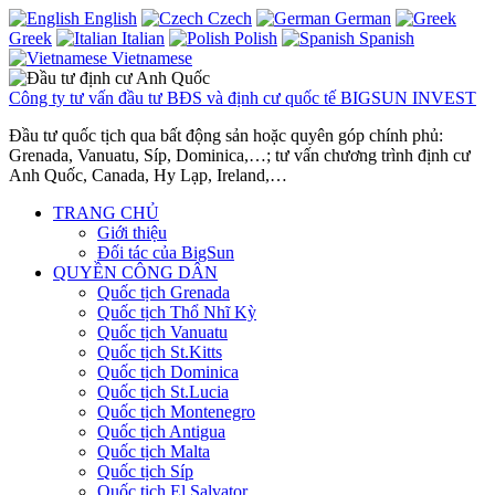
English
Czech
German
Greek
Italian
Polish
Spanish
Vietnamese
Công ty tư vấn đầu tư BĐS và định cư quốc tế BIGSUN INVEST
Đầu tư quốc tịch qua bất động sản hoặc quyên góp chính phủ:
Grenada, Vanuatu, Síp, Dominica,…; tư vấn chương trình định cư
Anh Quốc, Canada, Hy Lạp, Ireland,…
TRANG CHỦ
Giới thiệu
Đối tác của BigSun
QUYỀN CÔNG DÂN
Quốc tịch Grenada
Quốc tịch Thổ Nhĩ Kỳ
Quốc tịch Vanuatu
Quốc tịch St.Kitts
Quốc tịch Dominica
Quốc tịch St.Lucia
Quốc tịch Montenegro
Quốc tịch Antigua
Quốc tịch Malta
Quốc tịch Síp
Quốc tịch El Salvator