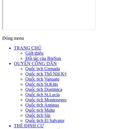
Đóng menu
TRANG CHỦ
Giới thiệu
Đối tác của BigSun
QUYỀN CÔNG DÂN
Quốc tịch Grenada
Quốc tịch Thổ Nhĩ Kỳ
Quốc tịch Vanuatu
Quốc tịch St.Kitts
Quốc tịch Dominica
Quốc tịch St.Lucia
Quốc tịch Montenegro
Quốc tịch Antigua
Quốc tịch Malta
Quốc tịch Síp
Quốc tịch El Salvator
THẺ ĐỊNH CƯ