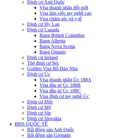
Định cư Anh Quốc
Visa doanh nhân đổi mới
Visa làm việc tay nghề cao
Visa chăm sóc và y tế
Định cư Hy Lạp
Định cư Canada
Bang British Columbia
Bang Alberta
Bang Nova Scotia
Bang Ontario
Định cư Ireland
Thẻ định cư Séc
Golden Visa Bồ Đào Nha
Định cư Úc
Visa doanh nhân Úc 188A
Visa đầu tư Úc 188B
Visa đầu tư Úc 188C
Visa định cư tay nghề Úc
Định cư Đức
Định cư Mỹ
Định cư Síp
Định cư Slovakia
BĐS QUỐC TẾ
Bất động sản Anh Quốc
Bất động sản Grenada