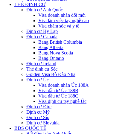
THẺ ĐỊNH CƯ
Định cư Anh Quốc
Visa doanh nhân đổi mới
Visa làm việc tay nghề cao
Visa chăm sóc và y tế
Định cư Hy Lạp
Định cư Canada
Bang British Columbia
Bang Alberta
Bang Nova Scotia
Bang Ontario
Định cư Ireland
Thẻ định cư Séc
Golden Visa Bồ Đào Nha
Định cư Úc
Visa doanh nhân Úc 188A
Visa đầu tư Úc 188B
Visa đầu tư Úc 188C
Visa định cư tay nghề Úc
Định cư Đức
Định cư Mỹ
Định cư Síp
Định cư Slovakia
BĐS QUỐC TẾ
Bất động sản Anh Quốc