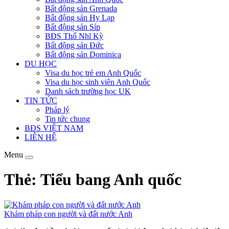
Bất động sản Grenada
Bất động sản Hy Lạp
Bất động sản Síp
BĐS Thổ Nhĩ Kỳ
Bất động sản Đức
Bất động sản Dominica
DU HỌC
Visa du học trẻ em Anh Quốc
Visa du học sinh viên Anh Quốc
Danh sách trường học UK
TIN TỨC
Pháp lý
Tin tức chung
BĐS VIỆT NAM
LIÊN HỆ
Menu
Thẻ: Tiểu bang Anh quốc
Khám pháp con người và đất nước Anh