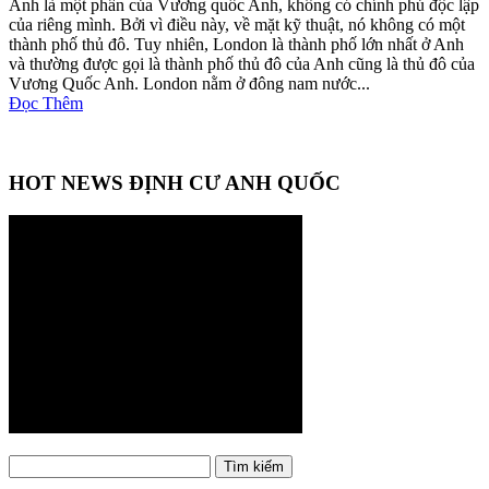
Anh là một phần của Vương quốc Anh, không có chính phủ độc lập
của riêng mình. Bởi vì điều này, về mặt kỹ thuật, nó không có một
thành phố thủ đô. Tuy nhiên, London là thành phố lớn nhất ở Anh
và thường được gọi là thành phố thủ đô của Anh cũng là thủ đô của
Vương Quốc Anh. London nằm ở đông nam nước...
Đọc Thêm
HOT NEWS ĐỊNH CƯ ANH QUỐC
Tìm
Tìm kiếm
kiếm: