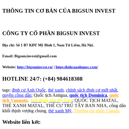
THÔNG TIN CƠ BẢN CỦA BIGSUN INVEST
CÔNG TY CỔ PHẦN BIGSUN INVEST
Địa chỉ:
Số 1 B7 KĐT Mỹ Đình 1, Nam Từ Liêm, Hà Nội.
Email: Bigsun.invest@gmail.com
Website:
http://bigsuninvest.vn/
|
https:dinhcuanhquoc.com/
HOTLINE 24/7: (+84) 984618308
tags:
định cư Anh Quốc
,
thẻ xanh
,
chính sách định cư mới nhất
,
quyền công dân
; Quốc tịch Antigua,
quốc tịch Dominica
,
quốc
tịch Vanuatu
,
bất động sản Hy Lap
; QUỐC TỊCH MATAL,
THẺ XANH MATAL, THẺ CƯ TRÚ TÂY BAN NHA, công dân
khối thịnh vượng chung,
thẻ xanh Mỹ
,
Thường trú nhân Canada
Website liên kết: