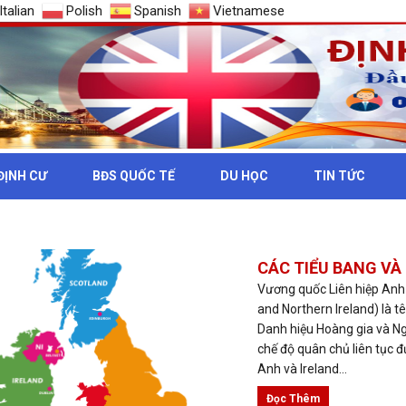
Italian
Polish
Spanish
Vietnamese
ĐỊNH CƯ
BĐS QUỐC TẾ
DU HỌC
TIN TỨC
C QUỐC GIA CỦA UK
CÁC TIỂU BANG V
Vương quốc Liên hiệp Anh 
and Northern Ireland) là 
Danh hiệu Hoàng gia và N
chế độ quân chủ liên tục 
Anh và Ireland...
Đọc Thêm