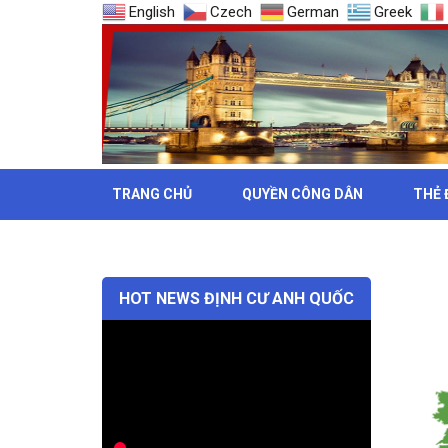
English
Czech
German
Greek
TRANG CHỦ
QUYỀN CÔNG DÂN
THẺ 
THẺ: CÁ
HOT NEWS ĐỊNH CƯ ANH QUỐC
Tìm
Tìm kiếm
kiếm: