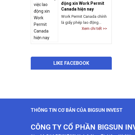
LIKE FACEBOOK
THÔNG TIN CƠ BẢN CỦA BIGSUN INVEST
CÔNG TY CỔ PHẦN BIGSUN IN
Địa chỉ:
Số 1 B7 KĐT Mỹ Đình 1, Nam Từ Liêm, Hà Nội.
Email: Bigsun.invest@gmail.com
Website:
http://bigsuninvest.vn/
|
https:dinhcuanhqu
HOTLINE 24/7: (+84) 9846183
tags:
định cư Anh Quốc
,
thẻ xanh
,
chính sách định c