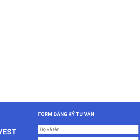
FORM ĐĂNG KÝ TƯ VẤN
VEST
oc.com/
08
ư mới nhất
,