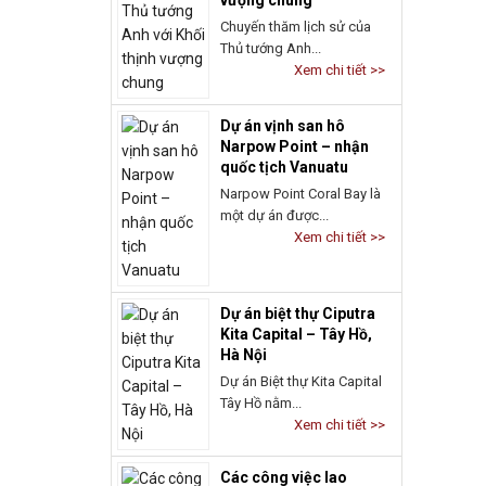
quốc tịch Vanuatu
Narpow Point Coral Bay là
một dự án được...
Xem chi tiết >>
Dự án biệt thự Ciputra
Kita Capital – Tây Hồ,
Hà Nội
Dự án Biệt thự Kita Capital
Tây Hồ nằm...
Xem chi tiết >>
Các công việc lao
động xin Work Permit
Canada hiện nay
Work Permit Canada chính
là giấy phép lao động...
Xem chi tiết >>