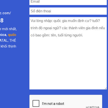
nica
,
quốc
ATAL, THẺ
hối thịnh