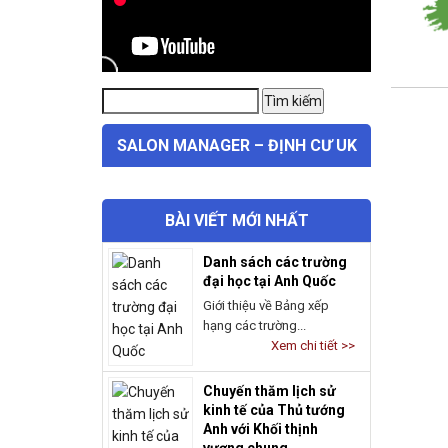
SALON MANAGER – ĐỊNH CƯ UK
BÀI VIẾT MỚI NHẤT
Danh sách các trường
đại học tại Anh Quốc
Giới thiệu về Bảng xếp
hạng các trường...
Xem chi tiết >>
Chuyến thăm lịch sử
kinh tế của Thủ tướng
Anh với Khối thịnh
vượng chung
Chuyến thăm lịch sử của
Thủ tướng Anh...
Xem chi tiết >>
Dự án vịnh san hô
Narpow Point – nhận