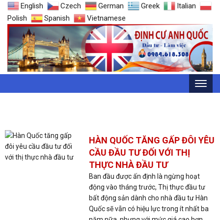
English
Czech
German
Greek
Italian
Polish
Spanish
Vietnamese
THẺ: GOLDEN VISA
HÀN QUỐC TĂNG GẤP ĐÔI YÊU
CẦU ĐẦU TƯ ĐỐI VỚI THỊ
THỰC NHÀ ĐẦU TƯ
Ban đầu được ấn định là ngừng hoạt
động vào tháng trước, Thị thực đầu tư
bất động sản dành cho nhà đầu tư Hàn
Quốc sẽ vẫn có hiệu lực trong ít nhất ba
năm nữa, nhưng với mức giá cao hơn.