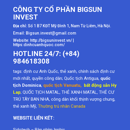
CÔNG TY CỔ PHẦN BIGSUN
INVEST
Địa chỉ:
Số 1 B7 KĐT Mỹ Đình 1, Nam Từ Liêm, Hà Nội.
Email: Bigsun.invest@gmail.com
Website:
http://bigsuninvest.vn/
|
https:dinhcuanhquoc.com/
HOTLINE 24/7: (+84)
984618308
tags:
định cư Anh Quốc
,
thẻ xanh
,
chính sách định cư
mới nhất
,
quyền công dân
; Quốc tịch Antigua,
quốc
tịch Dominica
,
quốc tịch Vanuatu
,
bất động sản Hy
Lap
; QUỐC TỊCH MATAL, THẺ XANH MATAL, THẺ CƯ
TRÚ TÂY BAN NHA, công dân khối thịnh vượng chung,
thẻ xanh Mỹ
,
Thường trú nhân Canada
WEBSITE LIÊN KẾT:
Sidotech
–
Bàn phím Inphic