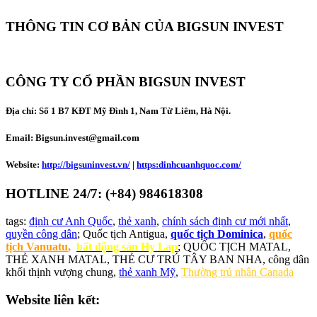
THÔNG TIN CƠ BẢN CỦA BIGSUN INVEST
CÔNG TY CỔ PHẦN BIGSUN INVEST
Địa chỉ:
Số 1 B7 KĐT Mỹ Đình 1, Nam Từ Liêm, Hà Nội.
Email: Bigsun.invest@gmail.com
Website:
http://bigsuninvest.vn/
|
https:dinhcuanhquoc.com/
HOTLINE 24/7: (+84) 984618308
tags:
định cư Anh Quốc
,
thẻ xanh
,
chính sách định cư mới nhất
,
quyền công dân
; Quốc tịch Antigua,
quốc tịch Dominica
,
quốc
tịch Vanuatu
,
bất động sản Hy Lap
; QUỐC TỊCH MATAL,
THẺ XANH MATAL, THẺ CƯ TRÚ TÂY BAN NHA, công dân
khối thịnh vượng chung,
thẻ xanh Mỹ
,
Thường trú nhân Canada
Website liên kết: