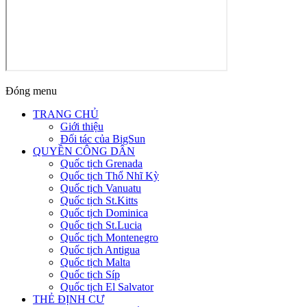
Đóng menu
TRANG CHỦ
Giới thiệu
Đối tác của BigSun
QUYỀN CÔNG DÂN
Quốc tịch Grenada
Quốc tịch Thổ Nhĩ Kỳ
Quốc tịch Vanuatu
Quốc tịch St.Kitts
Quốc tịch Dominica
Quốc tịch St.Lucia
Quốc tịch Montenegro
Quốc tịch Antigua
Quốc tịch Malta
Quốc tịch Síp
Quốc tịch El Salvator
THẺ ĐỊNH CƯ