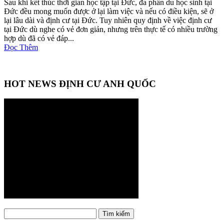
Sau khi kết thúc thời gian học tập tại Đức, đa phần du học sinh tại
Đức đều mong muốn được ở lại làm việc và nếu có điều kiện, sẽ ở
lại lâu dài và định cư tại Đức. Tuy nhiên quy định về việc định cư
tại Đức dù nghe có vẻ đơn giản, nhưng trên thực tế có nhiều trường
hợp dù đã có vẻ đáp...
Đọc Thêm
HOT NEWS ĐỊNH CƯ ANH QUỐC
Tìm
Tìm kiếm
kiếm: