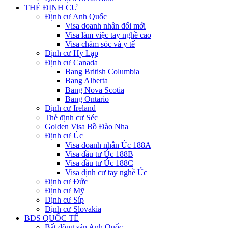
THẺ ĐỊNH CƯ
Định cư Anh Quốc
Visa doanh nhân đổi mới
Visa làm việc tay nghề cao
Visa chăm sóc và y tế
Định cư Hy Lạp
Định cư Canada
Bang British Columbia
Bang Alberta
Bang Nova Scotia
Bang Ontario
Định cư Ireland
Thẻ định cư Séc
Golden Visa Bồ Đào Nha
Định cư Úc
Visa doanh nhân Úc 188A
Visa đầu tư Úc 188B
Visa đầu tư Úc 188C
Visa định cư tay nghề Úc
Định cư Đức
Định cư Mỹ
Định cư Síp
Định cư Slovakia
BĐS QUỐC TẾ
Bất động sản Anh Quốc