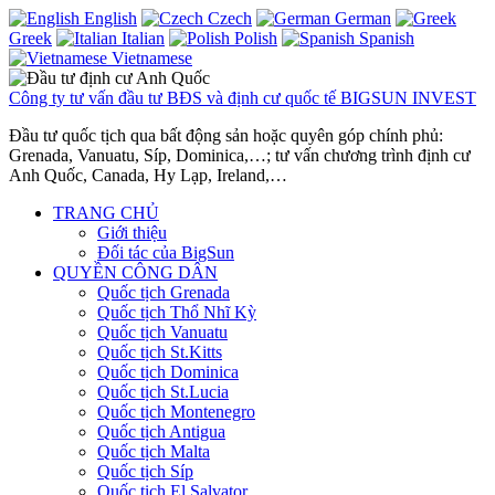
English
Czech
German
Greek
Italian
Polish
Spanish
Vietnamese
Công ty tư vấn đầu tư BĐS và định cư quốc tế BIGSUN INVEST
Đầu tư quốc tịch qua bất động sản hoặc quyên góp chính phủ:
Grenada, Vanuatu, Síp, Dominica,…; tư vấn chương trình định cư
Anh Quốc, Canada, Hy Lạp, Ireland,…
TRANG CHỦ
Giới thiệu
Đối tác của BigSun
QUYỀN CÔNG DÂN
Quốc tịch Grenada
Quốc tịch Thổ Nhĩ Kỳ
Quốc tịch Vanuatu
Quốc tịch St.Kitts
Quốc tịch Dominica
Quốc tịch St.Lucia
Quốc tịch Montenegro
Quốc tịch Antigua
Quốc tịch Malta
Quốc tịch Síp
Quốc tịch El Salvator