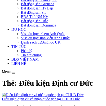
Bất động sản Grenada
Bất động sản Hy Lạp
Bất động sản Síp
BĐS Thổ Nhĩ Kỳ
Bất động sản Đức
Bất động sản Dominica
DU HỌC
Visa du học trẻ em Anh Quốc
Visa du học sinh viên Anh Quốc
Danh sách trường học UK
TIN TỨC
Pháp lý
Tin tức chung
BĐS VIỆT NAM
LIÊN HỆ
Menu
Thẻ: Điều kiện Định cư Đức
Điều kiện định cư và nhập quốc tịch tại CHLB Đức