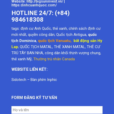
tags:
định cư Anh Quốc
,
thẻ xanh
,
chính sách định cư
mới nhất
,
quyền công dân
; Quốc tịch Antigua,
quốc
tịch Dominica
,
quốc tịch Vanuatu
,
bất động sản Hy
Lap
; QUỐC TỊCH MATAL, THẺ XANH MATAL, THẺ CƯ
TRÚ TÂY BAN NHA, công dân khối thịnh vượng chung,
thẻ xanh Mỹ
,
Thường trú nhân Canada
WEBSITE LIÊN KẾT:
Sidotech
–
Bàn phím Inphic
FORM ĐĂNG KÝ TƯ VẤN