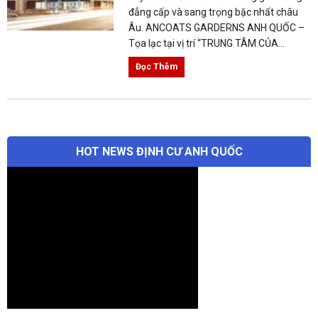
Đọc Thêm
HOT NEWS ĐỊNH CƯ ANH QUỐC
Tìm
Tìm kiếm
kiếm:
SALON MANAGER – ĐỊNH CƯ UK