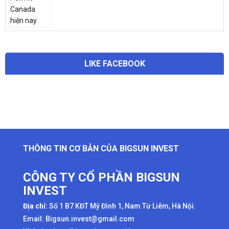
LIKE FACEBOOK
THÔNG TIN CƠ BẢN CỦA BIGSUN INVEST
CÔNG TY CỔ PHẦN BIGSUN
INVEST
Địa chỉ:
Số 1 B7 KĐT Mỹ Đình 1, Nam Từ Liêm, Hà Nội.
Email: Bigsun.invest@gmail.com
Website:
http://bigsuninvest.vn/
|
https:dinhcuanhquoc.com/
HOTLINE 24/7: (+84)
984618308