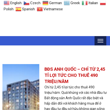
English
Czech
German
Greek
Italian
Polish
Spanish
Vietnamese
THẺ: ĐẦU TƯ NƯỚC NGOÀI
BĐS ANH QUỐC – CHỈ TỪ 2,45
TỈ LỢI TỨC CHO THUÊ 490
TRIỆU/NĂM
Chỉ từ 2,45 tỉ lợi tức cho thuê 490
triệu/năm. Quá khủng với các nhà đầu tư
Bất động sản Anh Quốc rất đặc biệt và
hấp dẫn đối với khách hàng mua để ở
hay đầu tư đều sở hữu không gian sống
đẳng cấp và sang trọng bậc nhất châu
Âu. ANCOATS GARDERNS ANH QUỐC –
Tọa lạc tại vị trí “TRUNG TÂM CỦA...