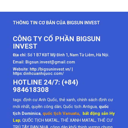
THÔNG TIN CƠ BẢN CỦA BIGSUN INVEST
CÔNG TY CỔ PHẦN BIGSUN
INVEST
Địa chỉ:
Số 1 B7 KĐT Mỹ Đình 1, Nam Từ Liêm, Hà Nội.
Email: Bigsun.invest@gmail.com
Website:
http://bigsuninvest.vn/
|
https:dinhcuanhquoc.com/
HOTLINE 24/7: (+84)
984618308
tags:
định cư Anh Quốc
,
thẻ xanh
,
chính sách định cư
mới nhất
,
quyền công dân
; Quốc tịch Antigua,
quốc
tịch Dominica
,
quốc tịch Vanuatu
,
bất động sản Hy
Lap
; QUỐC TỊCH MATAL, THẺ XANH MATAL, THẺ CƯ
TRÚ TÂY BAN NHA, công dân khối thịnh vượng chung,