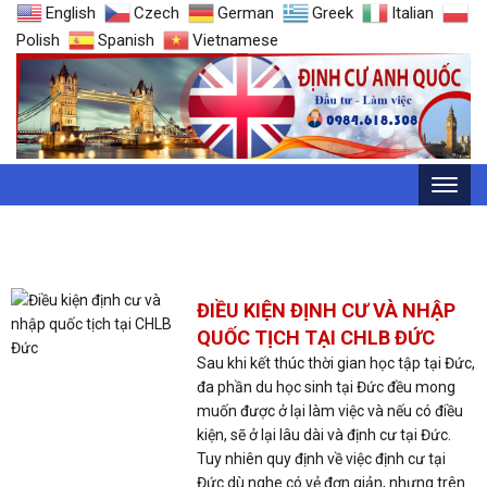
English
Czech
German
Greek
Italian
Polish
Spanish
Vietnamese
THẺ: CHLB ĐỨC
ĐIỀU KIỆN ĐỊNH CƯ VÀ NHẬP
QUỐC TỊCH TẠI CHLB ĐỨC
Sau khi kết thúc thời gian học tập tại Đức,
đa phần du học sinh tại Đức đều mong
muốn được ở lại làm việc và nếu có điều
kiện, sẽ ở lại lâu dài và định cư tại Đức.
Tuy nhiên quy định về việc định cư tại
Đức dù nghe có vẻ đơn giản, nhưng trên