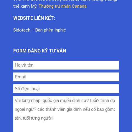
thẻ xanh Mỹ
,
Thường trú nhân Canada
WEBSITE LIÊN KẾT:
Sidotech
–
Bàn phím Inphic
FORM ĐĂNG KÝ TƯ VẤN