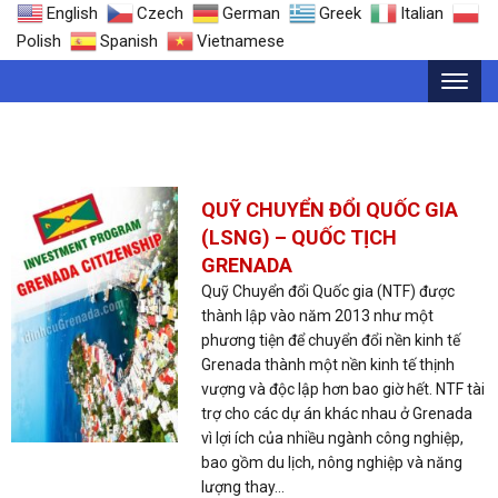
English
Czech
German
Greek
Italian
Polish
Spanish
Vietnamese
THẺ: ĐIỀU KIỆN LÀM HỘ CHIẾU
QUỸ CHUYỂN ĐỔI QUỐC GIA
(LSNG) – QUỐC TỊCH
GRENADA
Quỹ Chuyển đổi Quốc gia (NTF) được
thành lập vào năm 2013 như một
phương tiện để chuyển đổi nền kinh tế
Grenada thành một nền kinh tế thịnh
vượng và độc lập hơn bao giờ hết. NTF tài
trợ cho các dự án khác nhau ở Grenada
vì lợi ích của nhiều ngành công nghiệp,
bao gồm du lịch, nông nghiệp và năng
lượng thay...