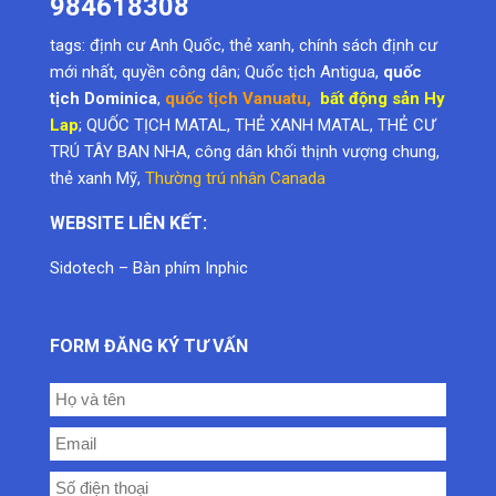
984618308
tags:
định cư Anh Quốc
,
thẻ xanh
,
chính sách định cư
mới nhất
,
quyền công dân
; Quốc tịch Antigua,
quốc
tịch Dominica
,
quốc tịch Vanuatu
,
bất động sản Hy
Lap
; QUỐC TỊCH MATAL, THẺ XANH MATAL, THẺ CƯ
TRÚ TÂY BAN NHA, công dân khối thịnh vượng chung,
thẻ xanh Mỹ
,
Thường trú nhân Canada
WEBSITE LIÊN KẾT:
Sidotech
–
Bàn phím Inphic
FORM ĐĂNG KÝ TƯ VẤN